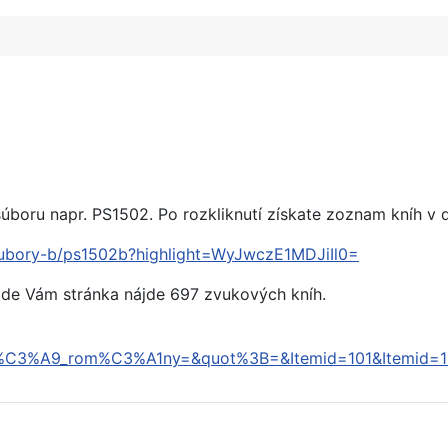
súboru napr. PS1502. Po rozkliknutí získate zoznam kníh 
y/subory-b/ps1502b?highlight=WyJwczE1MDJiIl0=
ade Vám stránka nájde 697 zvukových kníh.
C3%A9_rom%C3%A1ny=&quot%3B=&Itemid=101&Itemid=1