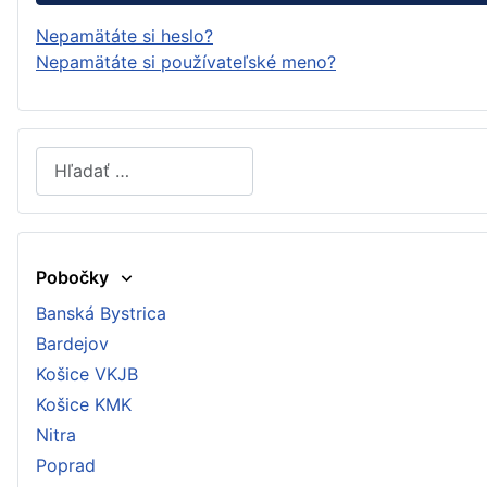
Nepamätáte si heslo?
Nepamätáte si používateľské meno?
Hľadať
Type 2 or more characters for results.
Pobočky
Banská Bystrica
Bardejov
Košice VKJB
Košice KMK
Nitra
Poprad