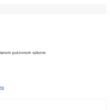
v danom putovnom súbore:
16