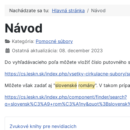
Nachádzate sa tu:
Hlavná stránka
Návod
Návod
Kategória:
Pomocné súbory
Ostatná aktualizácia: 08. december 2023
Do vyhľadávacieho poľa môžete vložiť číslo putovného 
https://cs.leskn.sk/index.php/vsetky-cirkulacne-subor
Môžete však zadať aj "
slovenské
romány
". V takom príp
https://cs.leskn.sk/index.php/component/finder/search?
q=slovensk%C3%A9+rom%C3%A1ny&quot%3Bslovensk%
Zvukové knihy pre nevidiacich