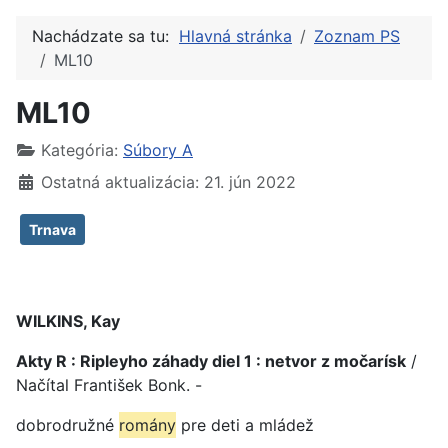
Nachádzate sa tu:
Hlavná stránka
Zoznam PS
ML10
ML10
Kategória:
Súbory A
Ostatná aktualizácia: 21. jún 2022
Trnava
WILKINS, Kay
Akty R : Ripleyho záhady diel 1 : netvor z močarísk
/
Načítal František Bonk. -
dobrodružné
romány
pre deti a mládež