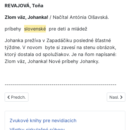
REVAJOVÁ, Toňa
Zlom väz, Johanka!
/ Načítal Antónia Olšavská.
príbehy
slovenské
pre deti a mládež
Johanka prežíva v Zapadáčiku posledné šťastné
týždne. V novom byte si zavesí na stenu obrázok,
ktorý dostala od spolužiakov. Je na ňom napísané:
Zlom väz, Johanka! Nové príbehy Johanky.
-------------------------------------------------------
Predchádzajúci článok: ML11
Nasledujúc
Predch.
Nasl.
Zvukové knihy pre nevidiacich
Všetky cirkulačné súbory