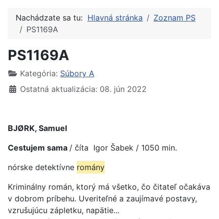
Nachádzate sa tu:
Hlavná stránka
Zoznam PS
PS1169A
PS1169A
Kategória:
Súbory A
Ostatná aktualizácia: 08. jún 2022
BJØRK, Samuel
Cestujem sama
/ číta Igor Šabek / 1050 min.
nórske detektívne
romány
Kriminálny román, ktorý má všetko, čo čitateľ očakáva
v dobrom príbehu. Uveriteľné a zaujímavé postavy,
vzrušujúcu zápletku, napätie...