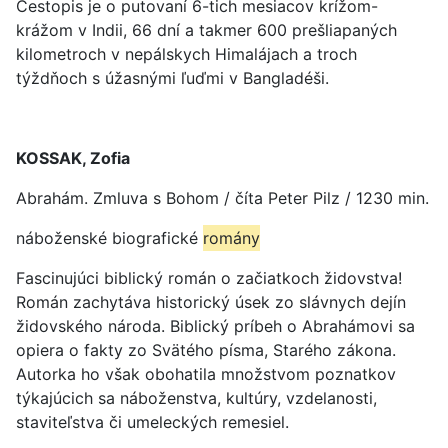
Cestopis je o putovaní 6-tich mesiacov krížom-
krážom v Indii, 66 dní a takmer 600 prešliapaných
kilometroch v nepálskych Himalájach a troch
týždňoch s úžasnými ľuďmi v Bangladéši.
KOSSAK, Zofia
Abrahám. Zmluva s Bohom / číta Peter Pilz / 1230 min.
náboženské biografické
romány
Fascinujúci biblický román o začiatkoch židovstva!
Román zachytáva historický úsek zo slávnych dejín
židovského národa. Biblický príbeh o Abrahámovi sa
opiera o fakty zo Svätého písma, Starého zákona.
Autorka ho však obohatila množstvom poznatkov
týkajúcich sa náboženstva, kultúry, vzdelanosti,
staviteľstva či umeleckých remesiel.