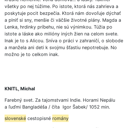
všetky po nej túžime. Po istote, ktorá nás zahrieva a
poskytuje pocit bezpečia. Ktorá nám dovoľuje dýchať
a plniť si sny, menšie či väčšie životné plány. Magda a
Lenka, hrdinky príbehu, nie sú výnimkou. Túžia po
istote a láske ako milióny iných žien na celom svete.
Inak je to s Alicou. Sníva o práci v zahraničí, o slobode
a manžela ani deti k svojmu šťastiu nepotrebuje. No
možno je to celkom inak.
KNITL, Michal
Farebný svet. Za tajomstvami Indie. Horami Nepálu
a ľuďmi Bangladéša / číta Igor Šabek/ 1052 min.
slovenské
cestopisné
romány