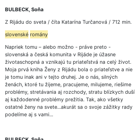
BULBECK, Soňa
Z Rijádu do sveta / číta Katarína Turčanová / 712 min.
slovenské
romány
Napriek tomu – alebo možno - práve preto -
slovenská a česká komunita v Rijáde je úžasne
životaschopná a vznikajú tu priateľstvá na celý život.
Moja prvá kniha Ženy z Rijádu bola o priateľstve a nie
je tomu inak ani v tejto druhej. Je o nás, silných
ženách, ktoré tu žijeme, pracujeme, milujeme, riešime
problémy, stretávania aj rozchody, stratu blízkych duší
aj každodenné problémy prežitia. Tak, ako všetky
ostatné ženy na svete...akurát sa o svoje zážitky rady
podelíme aj s vami...
BULBECK, Soňa