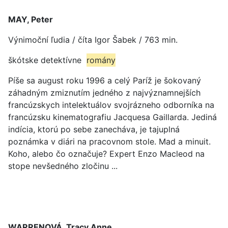
MAY, Peter
Výnimoční ľudia / číta Igor Šabek / 763 min.
škótske detektívne
romány
Píše sa august roku 1996 a celý Paríž je šokovaný
záhadným zmiznutím jedného z najvýznamnejších
francúzskych intelektuálov svojrázneho odborníka na
francúzsku kinematografiu Jacquesa Gaillarda. Jediná
indícia, ktorú po sebe zanecháva, je tajuplná
poznámka v diári na pracovnom stole. Mad a minuit.
Koho, alebo čo označuje? Expert Enzo Macleod na
stope nevšedného zločinu ...
WARRENOVÁ, Tracy Anne