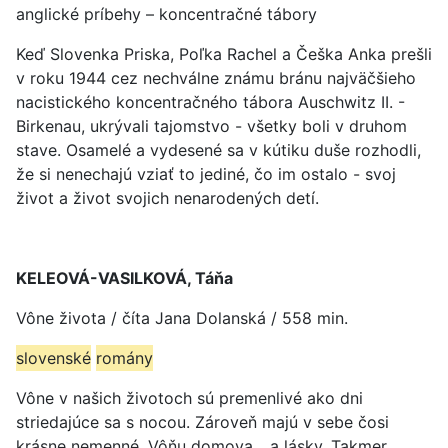
anglické príbehy – koncentračné tábory
Keď Slovenka Priska, Poľka Rachel a Češka Anka prešli
v roku 1944 cez nechválne známu bránu najväčšieho
nacistického koncentračného tábora Auschwitz II. -
Birkenau, ukrývali tajomstvo - všetky boli v druhom
stave. Osamelé a vydesené sa v kútiku duše rozhodli,
že si nenechajú vziať to jediné, čo im ostalo - svoj
život a život svojich nenarodených detí.
KELEOVÁ-VASILKOVÁ, Táňa
Vône života / číta Jana Dolanská / 558 min.
slovenské
romány
Vône v našich životoch sú premenlivé ako dni
striedajúce sa s nocou. Zároveň majú v sebe čosi
krásne nemenné. Vôňu domova... a lásky. Takmer