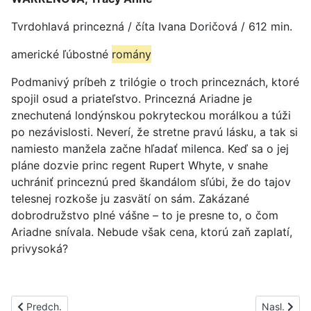
Tvrdohlavá princezná / číta Ivana Doričová / 612 min.
americké ľúbostné
romány
Podmanivý príbeh z trilógie o troch princeznách, ktoré
spojil osud a priateľstvo. Princezná Ariadne je
znechutená londýnskou pokryteckou morálkou a túži
po nezávislosti. Neverí, že stretne pravú lásku, a tak si
namiesto manžela začne hľadať milenca. Keď sa o jej
pláne dozvie princ regent Rupert Whyte, v snahe
uchrániť princeznú pred škandálom sľúbi, že do tajov
telesnej rozkoše ju zasvätí on sám. Zakázané
dobrodružstvo plné vášne – to je presne to, o čom
Ariadne snívala. Nebude však cena, ktorú zaň zaplatí,
privysoká?
Predchádzajúci článok: PS1172A
Nasledujúc
Predch.
Nasl.