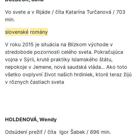
Vo svete a v Rijáde / číta Katarína Turčanová / 703
min.
slovenské
romány
V roku 2015 je situácia na Blízkom východe v
stredobode pozornosti celého sveta. Pokračujúca
vojna v Sýrii, kruté praktiky Islamského štátu,
nepokoje v Jemene, nová saudská vláda... Ako toto
všetko ovplyvní život našich hrdiniek, ktoré teraz žijú
v rôznych častiach sveta
HOLDENOVÁ, Wendy
Odsúdení prežiť / číta Igor Šabek / 896 min.