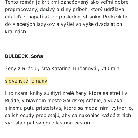
Tento román je kritikmi označovaný ako veľmi dobre
prepracovaný, desivý a silný príbeh, ktorý udržiava
čitateľa v napätí až do poslednej stránky. Preložili ho
do viacerých jazykov a vyšiel vo vyše dvadsiatich
krajinách.
BULBECK, Soňa
Ženy z Rijádu / číta Katarína Turčanová / 710 min.
slovenské
romány
Hrdinkami knihy sú štyri zrelé ženy, ktoré sa stretli v
Rijáde, v hlavnom meste Saudskej Arábie, a vďaka
silnému putu priateľstva, ktoré sa medzi nimi vytvorilo,
sa ich osudy prepletajú, aby sa nakoniec každá z nich
vybrala opäť svojou vlastnou cestou...