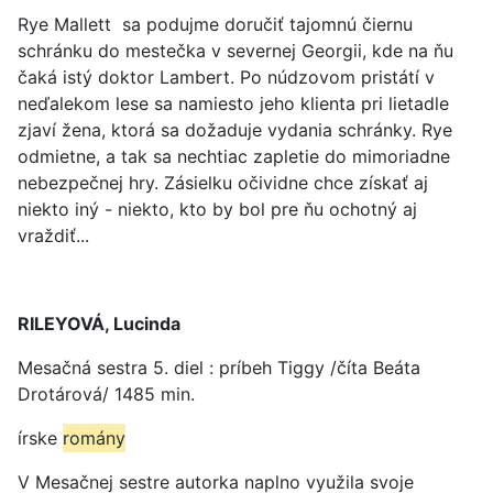
Rye Mallett sa podujme doručiť tajomnú čiernu
schránku do mestečka v severnej Georgii, kde na ňu
čaká istý doktor Lambert. Po núdzovom pristátí v
neďalekom lese sa namiesto jeho klienta pri lietadle
zjaví žena, ktorá sa dožaduje vydania schránky. Rye
odmietne, a tak sa nechtiac zapletie do mimoriadne
nebezpečnej hry. Zásielku očividne chce získať aj
niekto iný - niekto, kto by bol pre ňu ochotný aj
vraždiť...
RILEYOVÁ, Lucinda
Mesačná sestra 5. diel : príbeh Tiggy /číta Beáta
Drotárová/ 1485 min.
írske
romány
V Mesačnej sestre autorka naplno využila svoje