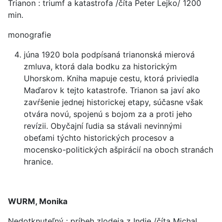
Trianon : triumf a katastrofa /číta Peter Lejko/ 1200
min.
monografie
júna 1920 bola podpísaná trianonská mierová
zmluva, ktorá dala bodku za historickým
Uhorskom. Kniha mapuje cestu, ktorá priviedla
Maďarov k tejto katastrofe. Trianon sa javí ako
zavŕšenie jednej historickej etapy, súčasne však
otvára novú, spojenú s bojom za a proti jeho
revízii. Obyčajní ľudia sa stávali nevinnými
obeťami týchto historických procesov a
mocensko-politických ašpirácií na oboch stranách
hranice.
WURM, Monika
Nedotknuteľný : príbeh zlodeja z Indie /číta Michal