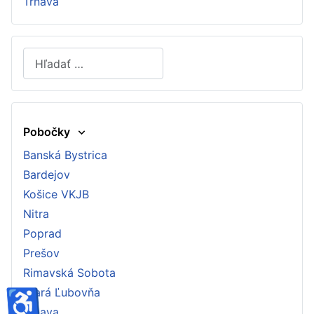
Trnava
Hľadať
Type 2 or more characters for results.
Pobočky
Banská Bystrica
Bardejov
Košice VKJB
Nitra
Poprad
Prešov
Rimavská Sobota
♿
Stará Ľubovňa
Trnava