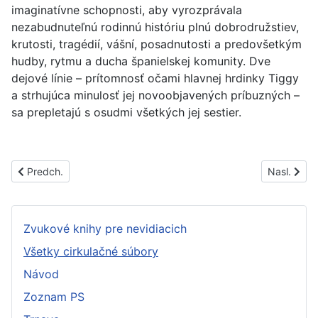
imaginatívne schopnosti, aby vyrozprávala
nezabudnuteľnú rodinnú históriu plnú dobrodružstiev,
krutosti, tragédií, vášní, posadnutosti a predovšetkým
hudby, rytmu a ducha španielskej komunity. Dve
dejové línie – prítomnosť očami hlavnej hrdinky Tiggy
a strhujúca minulosť jej novoobjavených príbuzných –
sa prepletajú s osudmi všetkých jej sestier.
Predchádzajúci článok: PS1453B
Nasledujúc
Predch.
Nasl.
Zvukové knihy pre nevidiacich
Všetky cirkulačné súbory
Návod
Zoznam PS