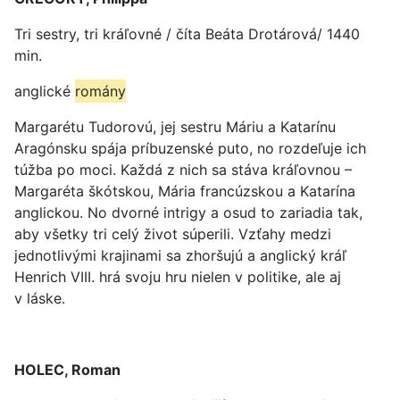
Tri sestry, tri kráľovné / číta Beáta Drotárová/ 1440
min.
anglické
romány
Margarétu Tudorovú, jej sestru Máriu a Katarínu
Aragónsku spája príbuzenské puto, no rozdeľuje ich
túžba po moci. Každá z nich sa stáva kráľovnou –
Margaréta škótskou, Mária francúzskou a Katarína
anglickou. No dvorné intrigy a osud to zariadia tak,
aby všetky tri celý život súperili. Vzťahy medzi
jednotlivými krajinami sa zhoršujú a anglický kráľ
Henrich VIII. hrá svoju hru nielen v politike, ale aj
v láske.
HOLEC, Roman