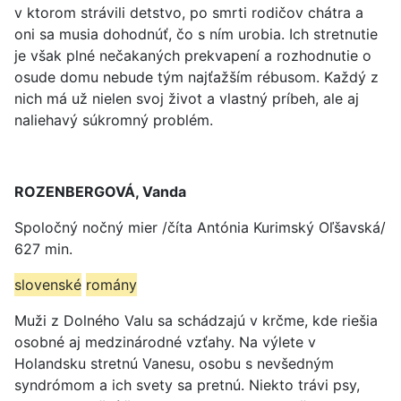
v ktorom strávili detstvo, po smrti rodičov chátra a
oni sa musia dohodnúť, čo s ním urobia. Ich stretnutie
je však plné nečakaných prekvapení a rozhodnutie o
osude domu nebude tým najťažším rébusom. Každý z
nich má už nielen svoj život a vlastný príbeh, ale aj
naliehavý súkromný problém.
ROZENBERGOVÁ, Vanda
Spoločný nočný mier /číta Antónia Kurimský Oľšavská/
627 min.
slovenské
romány
Muži z Dolného Valu sa schádzajú v krčme, kde riešia
osobné aj medzinárodné vzťahy. Na výlete v
Holandsku stretnú Vanesu, osobu s nevšedným
syndrómom a ich svety sa pretnú. Niekto trávi psy,