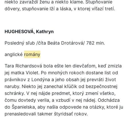
niekto zavraždí ženu a niekto klame. Stupňovanie
dôvery, stupňovanie lží a láska, v ktorej víťazí tretí.
HUGHESOVÁ, Kathryn
Posledný sľub /číta Beáta Drotárová/ 782 min.
anglické
romány
Tara Richardsová bola ešte len dievčaťom, keď zmizla
jej matka Violet. Po mnohých rokoch dostane list od
právnikov z Londýna a jeho obsah jej prevráti život
naruby. Niekto jej zanechal kľúčik od bezpečnostnej
schránky. V nej nájde predmet, ktorý zmení všetko,
čomu dovtedy verila, a vzbudí v nej nádej. Odchádza
do Španielska, aby našla odpovede na otázky, ktoré ju
prenasledovali takmer štyridsať rokov.