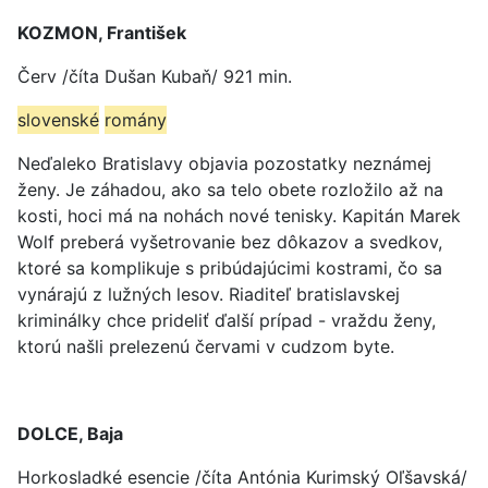
KOZMON, František
Červ /číta Dušan Kubaň/ 921 min.
slovenské
romány
Neďaleko Bratislavy objavia pozostatky neznámej
ženy. Je záhadou, ako sa telo obete rozložilo až na
kosti, hoci má na nohách nové tenisky. Kapitán Marek
Wolf preberá vyšetrovanie bez dôkazov a svedkov,
ktoré sa komplikuje s pribúdajúcimi kostrami, čo sa
vynárajú z lužných lesov. Riaditeľ bratislavskej
kriminálky chce prideliť ďalší prípad - vraždu ženy,
ktorú našli prelezenú červami v cudzom byte.
DOLCE, Baja
Horkosladké esencie /číta Antónia Kurimský Oľšavská/