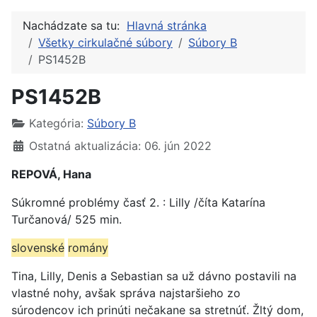
Nachádzate sa tu:
Hlavná stránka
Všetky cirkulačné súbory
Súbory B
PS1452B
PS1452B
Kategória:
Súbory B
Ostatná aktualizácia: 06. jún 2022
REPOVÁ, Hana
Súkromné problémy časť 2. : Lilly /číta Katarína
Turčanová/ 525 min.
slovenské
romány
Tina, Lilly, Denis a Sebastian sa už dávno postavili na
vlastné nohy, avšak správa najstaršieho zo
súrodencov ich prinúti nečakane sa stretnúť. Žltý dom,