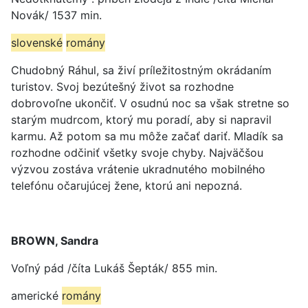
Novák/ 1537 min.
slovenské
romány
Chudobný Ráhul, sa živí príležitostným okrádaním
turistov. Svoj bezútešný život sa rozhodne
dobrovoľne ukončiť. V osudnú noc sa však stretne so
starým mudrcom, ktorý mu poradí, aby si napravil
karmu. Až potom sa mu môže začať dariť. Mladík sa
rozhodne odčiniť všetky svoje chyby. Najväčšou
výzvou zostáva vrátenie ukradnutého mobilného
telefónu očarujúcej žene, ktorú ani nepozná.
BROWN, Sandra
Voľný pád /číta Lukáš Šepták/ 855 min.
americké
romány