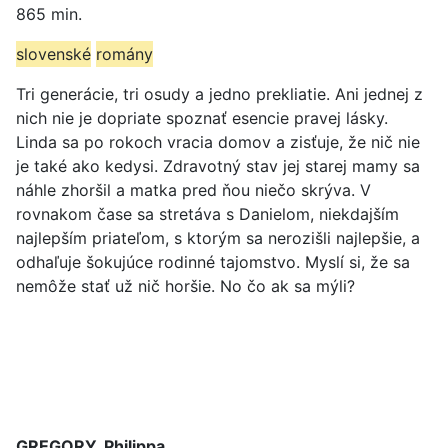
865 min.
slovenské
romány
Tri generácie, tri osudy a jedno prekliatie. Ani jednej z
nich nie je dopriate spoznať esencie pravej lásky.
Linda sa po rokoch vracia domov a zisťuje, že nič nie
je také ako kedysi. Zdravotný stav jej starej mamy sa
náhle zhoršil a matka pred ňou niečo skrýva. V
rovnakom čase sa stretáva s Danielom, niekdajším
najlepším priateľom, s ktorým sa nerozišli najlepšie, a
odhaľuje šokujúce rodinné tajomstvo. Myslí si, že sa
nemôže stať už nič horšie. No čo ak sa mýli?
GREGORY, Philippa