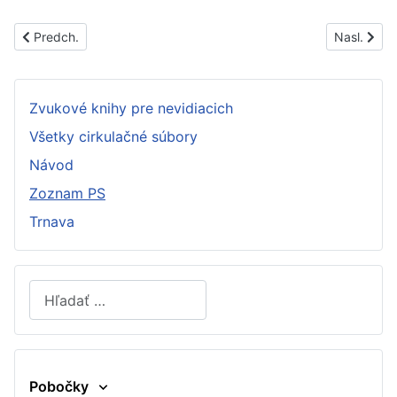
Predchádzajúci článok: PS1302A
Nasledujúc
Predch.
Nasl.
Zvukové knihy pre nevidiacich
Všetky cirkulačné súbory
Návod
Zoznam PS
Trnava
Hľadať
Type 2 or more characters for results.
Pobočky