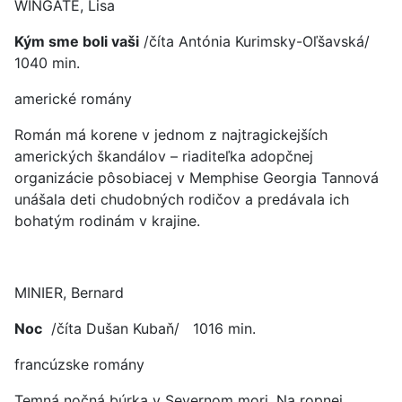
WINGATE, Lisa
Kým sme boli vaši
/číta Antónia Kurimsky-Oľšavská/
1040 min.
americké romány
Román má korene v jednom z najtragickejších
amerických škandálov – riaditeľka adopčnej
organizácie pôsobiacej v Memphise Georgia Tannová
unášala deti chudobných rodičov a predávala ich
bohatým rodinám v krajine.
MINIER, Bernard
Noc
/číta Dušan Kubaň/ 1016 min.
francúzske romány
Temná nočná búrka v Severnom mori. Na ropnej