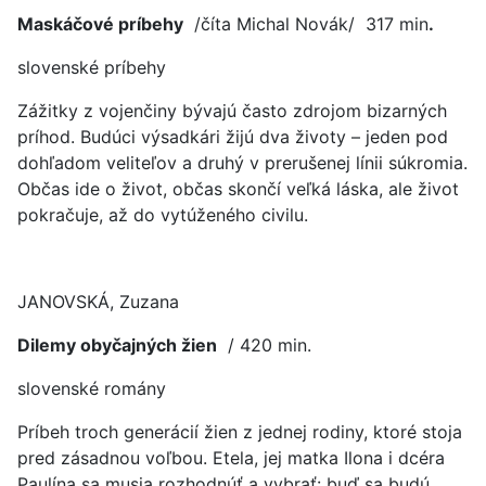
Maskáčové príbehy
/číta Michal Novák/ 317 min
.
slovenské príbehy
Zážitky z vojenčiny bývajú často zdrojom bizarných
príhod. Budúci výsadkári žijú dva životy – jeden pod
dohľadom veliteľov a druhý v prerušenej línii súkromia.
Občas ide o život, občas skončí veľká láska, ale život
pokračuje, až do vytúženého civilu.
JANOVSKÁ, Zuzana
Dilemy obyčajných žien
/ 420 min.
slovenské romány
Príbeh troch generácií žien z jednej rodiny, ktoré stoja
pred zásadnou voľbou. Etela, jej matka Ilona i dcéra
Paulína sa musia rozhodnúť a vybrať: buď sa budú