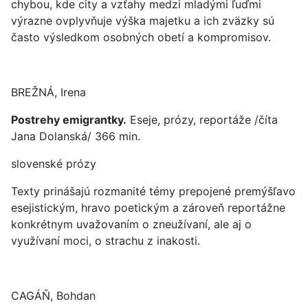
chybou, kde city a vzťahy medzi mladými ľuďmi
výrazne ovplyvňuje výška majetku a ich zväzky sú
často výsledkom osobných obetí a kompromisov.
BREŽNÁ, Irena
Postrehy emigrantky.
Eseje, prózy, reportáže /číta
Jana Dolanská/ 366 min.
slovenské prózy
Texty prinášajú rozmanité témy prepojené premýšľavo
esejistickým, hravo poetickým a zároveň reportážne
konkrétnym uvažovaním o zneužívaní, ale aj o
využívaní moci, o strachu z inakosti.
CAGÁŇ, Bohdan