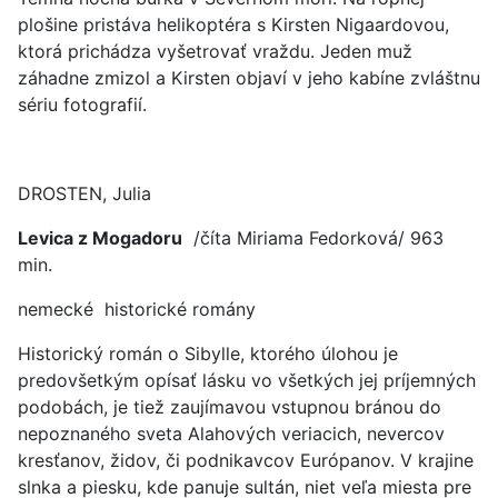
plošine pristáva helikoptéra s Kirsten Nigaardovou,
ktorá prichádza vyšetrovať vraždu. Jeden muž
záhadne zmizol a Kirsten objaví v jeho kabíne zvláštnu
sériu fotografií.
DROSTEN, Julia
Levica z Mogadoru
/číta Miriama Fedorková/ 963
min.
nemecké historické romány
Historický román o Sibylle, ktorého úlohou je
predovšetkým opísať lásku vo všetkých jej príjemných
podobách, je tiež zaujímavou vstupnou bránou do
nepoznaného sveta Alahových veriacich, nevercov
kresťanov, židov, či podnikavcov Európanov. V krajine
slnka a piesku, kde panuje sultán, niet veľa miesta pre