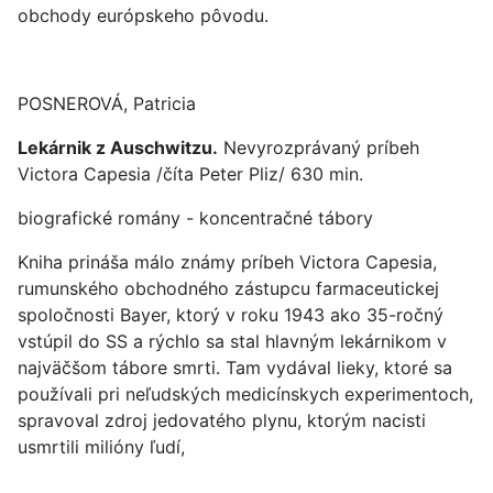
obchody európskeho pôvodu.
POSNEROVÁ, Patricia
Lekárnik z Auschwitzu.
Nevyrozprávaný príbeh
Victora Capesia /číta Peter Pliz/ 630 min.
biografické romány - koncentračné tábory
Kniha prináša málo známy príbeh Victora Capesia,
rumunského obchodného zástupcu farmaceutickej
spoločnosti Bayer, ktorý v roku 1943 ako 35-ročný
vstúpil do SS a rýchlo sa stal hlavným lekárnikom v
najväčšom tábore smrti. Tam vydával lieky, ktoré sa
používali pri neľudských medicínskych experimentoch,
spravoval zdroj jedovatého plynu, ktorým nacisti
usmrtili milióny ľudí,