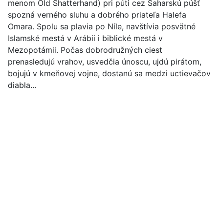
menom Old Shatterhand) pri púti cez Saharskú púšť
spozná verného sluhu a dobrého priateľa Halefa
Omara. Spolu sa plavia po Níle, navštívia posvätné
Islamské mestá v Arábii i biblické mestá v
Mezopotámii. Počas dobrodružných ciest
prenasledujú vrahov, usvedčia únoscu, ujdú pirátom,
bojujú v kmeňovej vojne, dostanú sa medzi uctievačov
diabla...