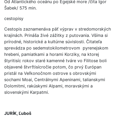
Od Atlantického oceánu po Egejské more /číta Igor
Šabek/ 575 min.
cestopisy
Cestopis zaznamenáva päť výprav v stredomorských
krajinách. Prináša živé zážitky z putovania. Všíma si
prírodné, historické a kultúrne súvislosti. Čitateľa
sprevádza po sedemstokilometrovom pyrenejskom
hrebeni, pamiatkami a horami Korziky, na ktorej
štyritisíc rokov staré kamenné tváre vo Filitose boli
objavené štvrťtisícročie potom, čo prvý Európan
pristál na Veľkonočnom ostrove s obrovskými
sochami Moai, Centrálnymi Apeninami, talianskymi
Dolomitmi, rakúskymi Alpami, moravskými a
slovenskými Karpatmi.
JURÍK, Ľuboš