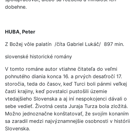
dobehne.
HUBA, Peter
Z Božej vôle palatín /číta Gabriel Lukáč/ 897 min.
slovenské historické romány
V tomto románe autor vtiahne čitateľa do veľmi
pohnutého diania konca 16. a prvých desaťročí 17.
storočia, teda do časov, keď Turci boli pánmi veľkej
časti krajiny, keď povstalci pustošili územie
vtedajšieho Slovenska a aj iní nespokojenci dávali o
sebe vedieť. Životná cesta Juraja Turza bola zložitá.
Možno jednoznačne konštatovať, že svojím konaním
sa zaradil medzi najvýznamnejšie osobnosti v histórii
Slovenska.