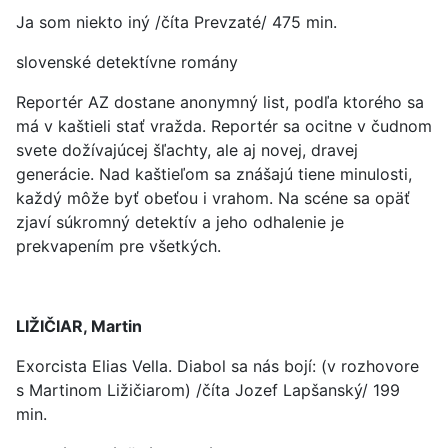
Ja som niekto iný /číta Prevzaté/ 475 min.
slovenské detektívne romány
Reportér AZ dostane anonymný list, podľa ktorého sa
má v kaštieli stať vražda. Reportér sa ocitne v čudnom
svete dožívajúcej šľachty, ale aj novej, dravej
generácie. Nad kaštieľom sa znášajú tiene minulosti,
každý môže byť obeťou i vrahom. Na scéne sa opäť
zjaví súkromný detektív a jeho odhalenie je
prekvapením pre všetkých.
LIŽIČIAR, Martin
Exorcista Elias Vella. Diabol sa nás bojí: (v rozhovore
s Martinom Ližičiarom) /číta Jozef Lapšanský/ 199
min.