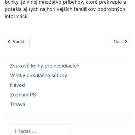
bunky, je v nej množstvo príbehov, ktoré prekvapia a
potešia aj tých najhorlivejších fanúšikov podrobných
informácií.
Predchádzajúci článok: PS1353A
Nasledujúc
Predch.
Nasl.
Zvukové knihy pre nevidiacich
Všetky cirkulačné súbory
Návod
Zoznam PS
Trnava
Hľadať