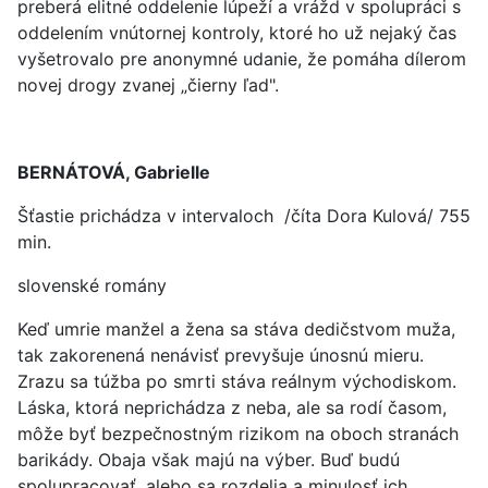
preberá elitné oddelenie lúpeží a vrážd v spolupráci s
oddelením vnútornej kontroly, ktoré ho už nejaký čas
vyšetrovalo pre anonymné udanie, že pomáha dílerom
novej drogy zvanej „čierny ľad".
BERNÁTOVÁ, Gabrielle
Šťastie prichádza v intervaloch /číta Dora Kulová/ 755
min.
slovenské romány
Keď umrie manžel a žena sa stáva dedičstvom muža,
tak zakorenená nenávisť prevyšuje únosnú mieru.
Zrazu sa túžba po smrti stáva reálnym východiskom.
Láska, ktorá neprichádza z neba, ale sa rodí časom,
môže byť bezpečnostným rizikom na oboch stranách
barikády. Obaja však majú na výber. Buď budú
spolupracovať, alebo sa rozdelia a minulosť ich