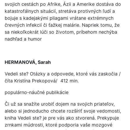
svojich cestách po Afrike, Ázii a Amerike dostáva do
katastrofálnych situácií, stretáva protivných ľudí a
bojuje s kadejakými pliagami vrátane extrémnych
črevných infekcií či ťažkej malárie. Napriek tomu, že
sa niekoľkokrát lúči so životom, príbehom nechýba
nadhľad a humor
HERMANOVÁ, Sarah
Vedeli ste? Otázky a odpovede, ktoré vás zaskočia /
číta Kristína Prekopová/ 412 min.
populárno-náučné publikácie
Či už sa snažíte urobiť dojem na svojich priateľov,
alebo si jednoducho chcete rozšíriť svoje vedomosti,
kniha Vedeli ste? je pre vás ako stvorená. Prekypuje
zrnkami múdrosti, ktoré podporia vaše mozgové