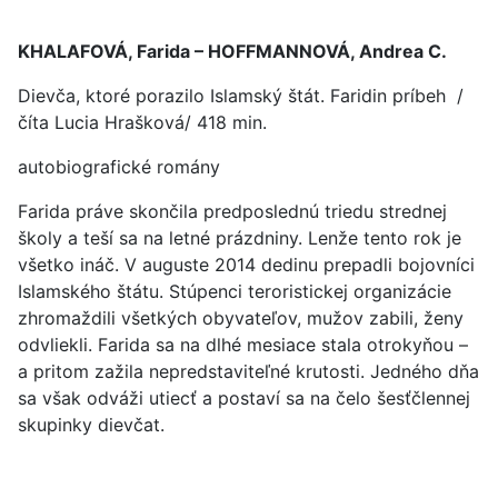
KHALAFOVÁ, Farida – HOFFMANNOVÁ, Andrea C.
Dievča, ktoré porazilo Islamský štát. Faridin príbeh /
číta Lucia Hrašková/ 418 min.
autobiografické romány
Farida práve skončila predposlednú triedu strednej
školy a teší sa na letné prázdniny. Lenže tento rok je
všetko ináč. V auguste 2014 dedinu prepadli bojovníci
Islamského štátu. Stúpenci teroristickej organizácie
zhromaždili všetkých obyvateľov, mužov zabili, ženy
odvliekli. Farida sa na dlhé mesiace stala otrokyňou –
a pritom zažila nepredstaviteľné krutosti. Jedného dňa
sa však odváži utiecť a postaví sa na čelo šesťčlennej
skupinky dievčat.