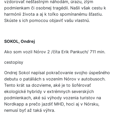
vzdorovať nešťastným náhodám, úrazu, zlým
podmienkam či osobnej tragédii. Našli však cestu k
harmónii života a aj k toľko spomínanému šťastiu.
Skúste s ich pomocou objaviť vašu vlastnú.
SOKOL, Ondrej
Ako som vozil Nórov 2 /číta Erik Pankuch/ 711 min.
cestopisy
Ondrej Sokol napísal pokračovanie svojho úspešného
debutu o patáliách s vozením Nórov v autobusoch.
Tento krát sa dozvieme, aké je to šoférovať
ekologické hybridy v extrémnych severských
podmienkach, aké sú výhody vozenia turistov na
Nordkapp a prečo jazdiť MHD, hoci aj v Nórsku,
nemusí byť až taká výhra.