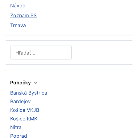
Návod
Zoznam PS
Trnava
Hľadať
Type 2 or more characters for results.
Pobočky
Banská Bystrica
Bardejov
Košice VKJB
Košice KMK
Nitra
Poprad