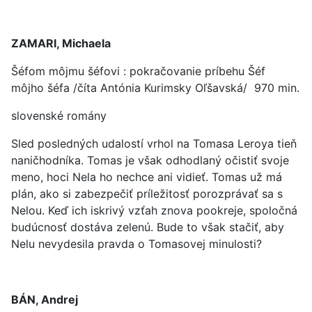
ZAMARI, Michaela
Šéfom môjmu šéfovi : pokračovanie príbehu Šéf
môjho šéfa /číta Antónia Kurimsky Oľšavská/ 970 min.
slovenské romány
Sled posledných udalostí vrhol na Tomasa Leroya tieň
naničhodníka. Tomas je však odhodlaný očistiť svoje
meno, hoci Nela ho nechce ani vidieť. Tomas už má
plán, ako si zabezpečiť príležitosť porozprávať sa s
Nelou. Keď ich iskrivý vzťah znova pookreje, spoločná
budúcnosť dostáva zelenú. Bude to však stačiť, aby
Nelu nevydesila pravda o Tomasovej minulosti?
BÁN, Andrej