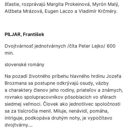
šťastie, rozprávajú Margita Prokeinová, Myrón Malý,
Alžbeta Mrázová, Eugen Laczo a Vladimír Krčméry.
PILJAR, František
Dvojtvárnosť jednotvárnych /číta Peter Lejko/ 600
min.
slovenské romány
Na pozadí životného príbehu hlavného hrdinu Jozefa
Brozmana sa postupne odkrývajú osudy, väzby
a charaktery členov jeho rodiny, priateľov a známych,
rovnako spolupracovníkov pôsobiacich vo sférach
siedmej veľmoci. Človek ako jednotlivec spoločnosti
sa za tisícročia menil. Miluje, nenávidí, pomáha,
intriguje, podkopáva druhým nohy, je vypočítavo
dvojtvárny....