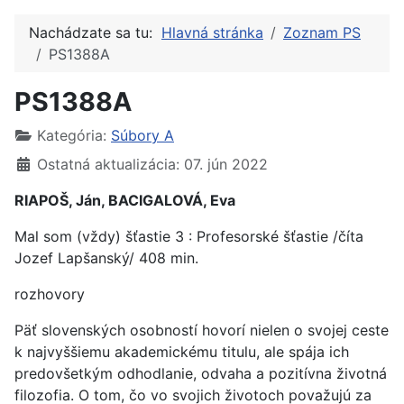
Nachádzate sa tu:
Hlavná stránka
Zoznam PS
PS1388A
PS1388A
Kategória:
Súbory A
Ostatná aktualizácia: 07. jún 2022
RIAPOŠ, Ján, BACIGALOVÁ, Eva
Mal som (vždy) šťastie 3 : Profesorské šťastie /číta
Jozef Lapšanský/ 408 min.
rozhovory
Päť slovenských osobností hovorí nielen o svojej ceste
k najvyššiemu akademickému titulu, ale spája ich
predovšetkým odhodlanie, odvaha a pozitívna životná
filozofia. O tom, čo vo svojich životoch považujú za