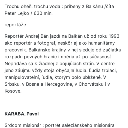
Trochu oheň, trochu voda : príbehy z Balkánu /číta
Peter Lejko / 630 min.
reportáže
Reportér Andrej Bán jazdí na Balkán už od roku 1993
ako reportér a fotograf, neskôr aj ako humanitárny
pracovník. Balkánske krajiny v nej sleduje od začiatku
rozpadu pevných hraníc impéria až po súčasnosť.
Nepridáva sa k žiadnej z bojujúcich strán. V centre
jeho záujmu vždy stoja obyčajní ľudia. Ľudia trpiaci,
manipulovateľní, ľudia, ktorým bolo ublížené. V
Srbsku, v Bosne a Hercegovine, v Chorvátsku i v
Kosove.
KARABA, Pavol
Srdcom misionár : portrét saleziánskeho misionára