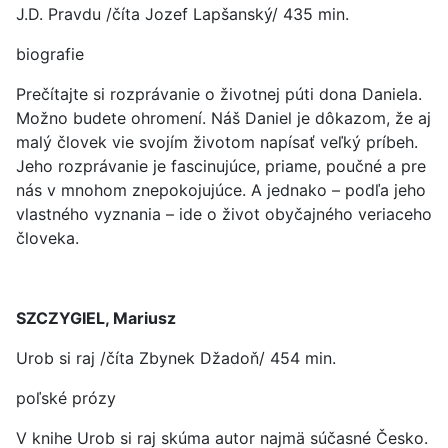
J.D. Pravdu /číta Jozef Lapšanský/ 435 min.
biografie
Prečítajte si rozprávanie o životnej púti dona Daniela.
Možno budete ohromení. Náš Daniel je dôkazom, že aj
malý človek vie svojím životom napísať veľký príbeh.
Jeho rozprávanie je fascinujúce, priame, poučné a pre
nás v mnohom znepokojujúce. A jednako – podľa jeho
vlastného vyznania – ide o život obyčajného veriaceho
človeka.
SZCZYGIEL, Mariusz
Urob si raj /číta Zbynek Džadoň/ 454 min.
poľské prózy
V knihe Urob si raj skúma autor najmä súčasné Česko.