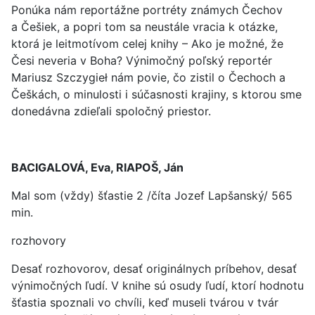
Ponúka nám reportážne portréty známych Čechov
a Češiek, a popri tom sa neustále vracia k otázke,
ktorá je leitmotívom celej knihy – Ako je možné, že
Česi neveria v Boha? Výnimočný poľský reportér
Mariusz Szczygieł nám povie, čo zistil o Čechoch a
Češkách, o minulosti i súčasnosti krajiny, s ktorou sme
donedávna zdieľali spoločný priestor.
BACIGALOVÁ, Eva, RIAPOŠ, Ján
Mal som (vždy) šťastie 2 /číta Jozef Lapšanský/ 565
min.
rozhovory
Desať rozhovorov, desať originálnych príbehov, desať
výnimočných ľudí. V knihe sú osudy ľudí, ktorí hodnotu
šťastia spoznali vo chvíli, keď museli tvárou v tvár