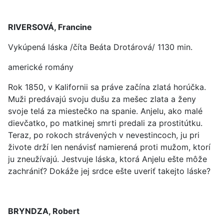
RIVERSOVÁ, Francine
Vykúpená láska /číta Beáta Drotárová/ 1130 min.
americké romány
Rok 1850, v Kalifornii sa práve začína zlatá horúčka.
Muži predávajú svoju dušu za mešec zlata a ženy
svoje telá za miestečko na spanie. Anjelu, ako malé
dievčatko, po matkinej smrti predali za prostitútku.
Teraz, po rokoch strávených v nevestincoch, ju pri
živote drží len nenávisť namierená proti mužom, ktorí
ju zneužívajú. Jestvuje láska, ktorá Anjelu ešte môže
zachrániť? Dokáže jej srdce ešte uveriť takejto láske?
BRYNDZA, Robert