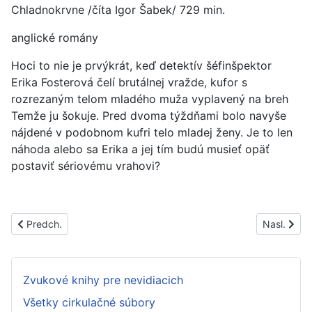
Chladnokrvne /číta Igor Šabek/ 729 min.
anglické romány
Hoci to nie je prvýkrát, keď detektív šéfinšpektor
Erika Fosterová čelí brutálnej vražde, kufor s
rozrezaným telom mladého muža vyplavený na breh
Temže ju šokuje. Pred dvoma týždňami bolo navyše
nájdené v podobnom kufri telo mladej ženy. Je to len
náhoda alebo sa Erika a jej tím budú musieť opäť
postaviť sériovému vrahovi?
Predchádzajúci článok: PS1391A
Nasledujúc
Predch.
Nasl.
Zvukové knihy pre nevidiacich
Všetky cirkulačné súbory