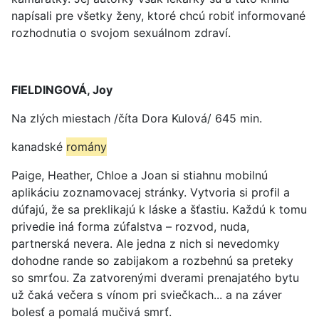
napísali pre všetky ženy, ktoré chcú robiť informované
rozhodnutia o svojom sexuálnom zdraví.
FIELDINGOVÁ, Joy
Na zlých miestach /číta Dora Kulová/ 645 min.
kanadské
romány
Paige, Heather, Chloe a Joan si stiahnu mobilnú
aplikáciu zoznamovacej stránky. Vytvoria si profil a
dúfajú, že sa preklikajú k láske a šťastiu. Každú k tomu
privedie iná forma zúfalstva – rozvod, nuda,
partnerská nevera. Ale jedna z nich si nevedomky
dohodne rande so zabijakom a rozbehnú sa preteky
so smrťou. Za zatvorenými dverami prenajatého bytu
už čaká večera s vínom pri sviečkach... a na záver
bolesť a pomalá mučivá smrť.