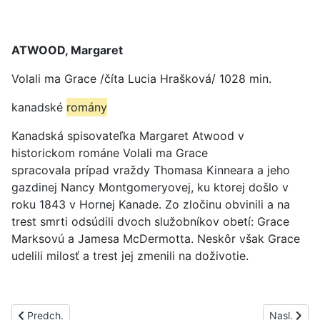
ATWOOD, Margaret
Volali ma Grace /číta Lucia Hrašková/ 1028 min.
kanadské
romány
Kanadská spisovateľka Margaret Atwood v
historickom románe Volali ma Grace
spracovala prípad vraždy Thomasa Kinneara a jeho
gazdinej Nancy Montgomeryovej, ku ktorej došlo v
roku 1843 v Hornej Kanade. Zo zločinu obvinili a na
trest smrti odsúdili dvoch služobníkov obetí: Grace
Marksovú a Jamesa McDermotta. Neskôr však Grace
udelili milosť a trest jej zmenili na doživotie.
Predchádzajúci článok: PS1428A
Nasledujúc
Predch.
Nasl.