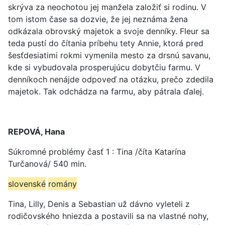
skrýva za neochotou jej manžela založiť si rodinu. V
tom istom čase sa dozvie, že jej neznáma žena
odkázala obrovský majetok a svoje denníky. Fleur sa
teda pustí do čítania príbehu tety Annie, ktorá pred
šesťdesiatimi rokmi vymenila mesto za drsnú savanu,
kde si vybudovala prosperujúcu dobytčiu farmu. V
denníkoch nenájde odpoveď na otázku, prečo zdedila
majetok. Tak odchádza na farmu, aby pátrala ďalej.
REPOVÁ, Hana
Súkromné problémy časť 1 : Tina /číta Katarína
Turčanová/ 540 min.
slovenské
romány
Tina, Lilly, Denis a Sebastian už dávno vyleteli z
rodičovského hniezda a postavili sa na vlastné nohy,