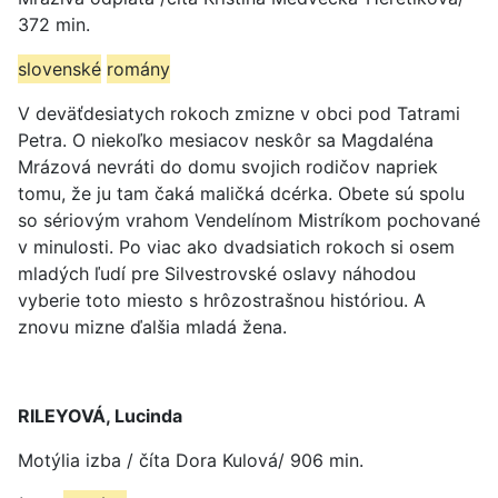
372 min.
slovenské
romány
V deväťdesiatych rokoch zmizne v obci pod Tatrami
Petra. O niekoľko mesiacov neskôr sa Magdaléna
Mrázová nevráti do domu svojich rodičov napriek
tomu, že ju tam čaká maličká dcérka. Obete sú spolu
so sériovým vrahom Vendelínom Mistríkom pochované
v minulosti. Po viac ako dvadsiatich rokoch si osem
mladých ľudí pre Silvestrovské oslavy náhodou
vyberie toto miesto s hrôzostrašnou históriou. A
znovu mizne ďalšia mladá žena.
RILEYOVÁ, Lucinda
Motýlia izba / číta Dora Kulová/ 906 min.