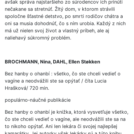
avšak správa najstaršieho zo súrodencov ich prinúti
nečakane sa stretnúť. Žltý dom, v ktorom strávili
spoločne šťastné detstvo, po smrti rodičov chátra a
oni sa musia dohodnúť, čo s ním urobia. Každý z nich
má už nielen svoj život a vlastný príbeh, ale aj
naliehavý súkromný problém.
BROCHMANN, Nina, DAHL,
Ellen Støkken
Bez hanby o ohanbí : všetko, čo ste chceli vedieť o
vagíne a neodvážili ste sa opýtať / číta Lucia
Hrašková/ 720 min.
populárno-náučné publikácie
Bez hanby o ohanbí je knižka, ktorá vysvetľuje všetko,
čo ste chceli vedieť o vagíne, ale neodvážili ste sa na
to nikoho opýtať. Ani len lekára či svojej najlepšej
kamarátky. Jej autorky však lekárky sú a túto knihu