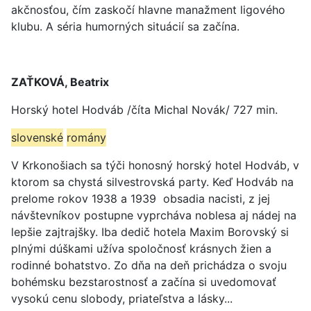
akčnosťou, čím zaskočí hlavne manažment ligového
klubu. A séria humorných situácií sa začína.
ZAŤKOVÁ, Beatrix
Horský hotel Hodváb /číta Michal Novák/ 727 min.
slovenské
romány
V Krkonošiach sa týči honosný horský hotel Hodváb, v
ktorom sa chystá silvestrovská party. Keď Hodváb na
prelome rokov 1938 a 1939 obsadia nacisti, z jej
návštevníkov postupne vyprcháva noblesa aj nádej na
lepšie zajtrajšky. Iba dedič hotela Maxim Borovský si
plnými dúškami užíva spoločnosť krásnych žien a
rodinné bohatstvo. Zo dňa na deň prichádza o svoju
bohémsku bezstarostnosť a začína si uvedomovať
vysokú cenu slobody, priateľstva a lásky...