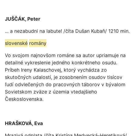
JUŠČÁK, Peter
... a nezabudni na labute! /číta Dušan Kubaň/ 1210 min.
slovenské
romány
Vo svojom najnovšom románe sa autor upriamuje na
detailné vykreslenie jedného konkrétneho osudu.
Príbeh Ireny Kalaschovej, ktorý vychádza zo
skutočných udalostí, je zosobnením osudov tisícov
ľudí odvlečených do pracovných táborov v bývalom
Sovietskom zväze z územia vtedajšieho
Československa.
HRAŠKOVÁ, Eva
Mrazivá odplata /číta Kristína Medvecká-Heretiková/