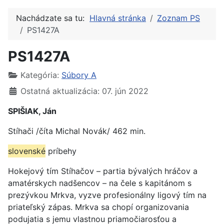
Nachádzate sa tu:
Hlavná stránka
Zoznam PS
PS1427A
PS1427A
Kategória:
Súbory A
Ostatná aktualizácia: 07. jún 2022
SPIŠIAK, Ján
Stíhači /číta Michal Novák/ 462 min.
slovenské
príbehy
Hokejový tím Stíhačov – partia bývalých hráčov a
amatérskych nadšencov – na čele s kapitánom s
prezývkou Mrkva, vyzve profesionálny ligový tím na
priateľský zápas. Mrkva sa chopí organizovania
podujatia s jemu vlastnou priamočiarosťou a