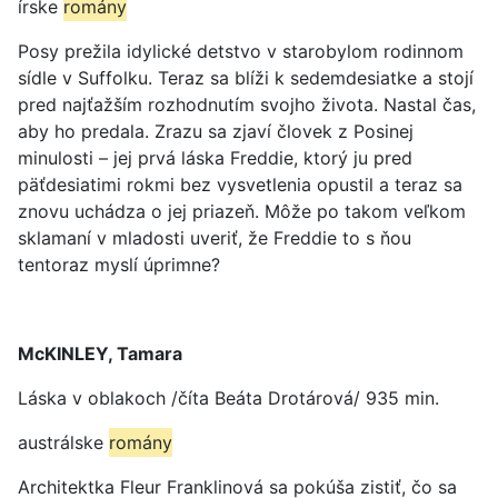
írske
romány
Posy prežila idylické detstvo v starobylom rodinnom
sídle v Suffolku. Teraz sa blíži k sedemdesiatke a stojí
pred najťažším rozhodnutím svojho života. Nastal čas,
aby ho predala. Zrazu sa zjaví človek z Posinej
minulosti – jej prvá láska Freddie, ktorý ju pred
päťdesiatimi rokmi bez vysvetlenia opustil a teraz sa
znovu uchádza o jej priazeň. Môže po takom veľkom
sklamaní v mladosti uveriť, že Freddie to s ňou
tentoraz myslí úprimne?
McKINLEY, Tamara
Láska v oblakoch /číta Beáta Drotárová/ 935 min.
austrálske
romány
Architektka Fleur Franklinová sa pokúša zistiť, čo sa