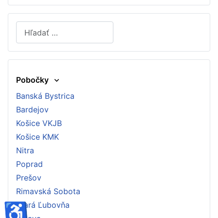
Hľadať
Type 2 or more characters for results.
Pobočky
Banská Bystrica
Bardejov
Košice VKJB
Košice KMK
Nitra
Poprad
Prešov
Rimavská Sobota
♿
Stará Ľubovňa