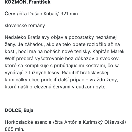
KOZMON, František
Červ /číta Dušan Kubaň/ 921 min.
slovenské romány
Neďaleko Bratislavy objavia pozostatky neznámej
ženy. Je záhadou, ako sa telo obete rozložilo až na
kosti, hoci má na nohách nové tenisky. Kapitán Marek
Wolf preberá vyšetrovanie bez dôkazov a svedkov,
ktoré sa komplikuje s pribúdajúcimi kostrami, čo sa
vynárajú z lužných lesov. Riaditeľ bratislavskej
kriminálky chce prideliť ďalší prípad - vraždu ženy,
ktorú našli prelezenú červami v cudzom byte.
DOLCE, Baja
Horkosladké esencie /číta Antónia Kurimský Oľšavská/
865 min.