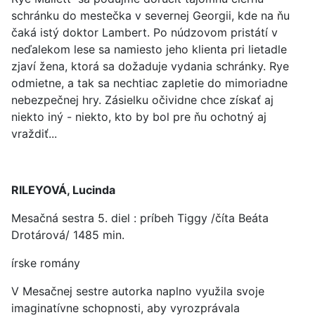
schránku do mestečka v severnej Georgii, kde na ňu
čaká istý doktor Lambert. Po núdzovom pristátí v
neďalekom lese sa namiesto jeho klienta pri lietadle
zjaví žena, ktorá sa dožaduje vydania schránky. Rye
odmietne, a tak sa nechtiac zapletie do mimoriadne
nebezpečnej hry. Zásielku očividne chce získať aj
niekto iný - niekto, kto by bol pre ňu ochotný aj
vraždiť...
RILEYOVÁ, Lucinda
Mesačná sestra 5. diel : príbeh Tiggy /číta Beáta
Drotárová/ 1485 min.
írske romány
V Mesačnej sestre autorka naplno využila svoje
imaginatívne schopnosti, aby vyrozprávala