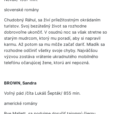
slovenské romány
Chudobný Ráhul, sa živí príležitostným okrádaním
turistov. Svoj bezútešný život sa rozhodne
dobrovoľne ukončiť. V osudnú noc sa však stretne so
starým mudrcom, ktorý mu poradí, aby si napravil
karmu. Až potom sa mu môže začať dariť. Mladík sa
rozhodne odčiniť všetky svoje chyby. Najväčšou
výzvou zostáva vrátenie ukradnutého mobilného
telefónu očarujúcej žene, ktorú ani nepozná.
BROWN, Sandra
Voľný pád /číta Lukáš Šepták/ 855 min.
americké romány
Rye Mallett sa podujme doručiť tajomnú čiernu