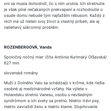
oni sa musia dohodnúť, čo s ním urobia. Ich stretnutie
je však plné nečakaných prekvapení a rozhodnutie o
osude domu nebude tým najťažším rébusom. Každý z
nich má už nielen svoj život a vlastný príbeh, ale aj
naliehavý súkromný problém.
ROZENBERGOVÁ, Vanda
Spoločný nočný mier /číta Antónia Kurimský Oľšavská/
627 min.
slovenské romány
Muži z Dolného Valu sa schádzajú v krčme, kde riešia
osobné aj medzinárodné vzťahy. Na výlete v
Holandsku stretnú Vanesu, osobu s nevšedným
syndrómom a ich svety sa pretnú. Niekto trávi psy,
niekto zavraždí ženu a niekto klame. Stupňovanie