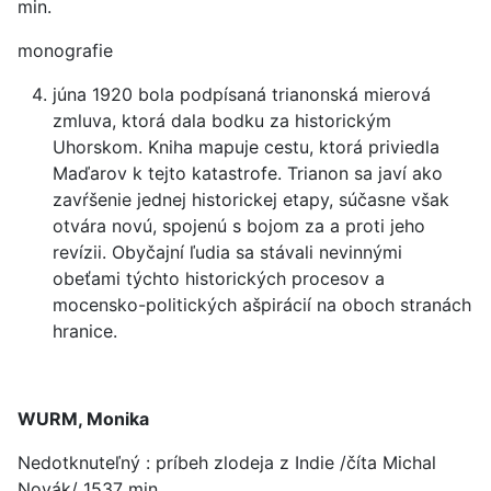
min.
monografie
júna 1920 bola podpísaná trianonská mierová
zmluva, ktorá dala bodku za historickým
Uhorskom. Kniha mapuje cestu, ktorá priviedla
Maďarov k tejto katastrofe. Trianon sa javí ako
zavŕšenie jednej historickej etapy, súčasne však
otvára novú, spojenú s bojom za a proti jeho
revízii. Obyčajní ľudia sa stávali nevinnými
obeťami týchto historických procesov a
mocensko-politických ašpirácií na oboch stranách
hranice.
WURM, Monika
Nedotknuteľný : príbeh zlodeja z Indie /číta Michal
Novák/ 1537 min.