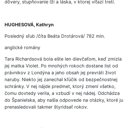
dôvery, stupňovanie lží a láska, v ktorej víťazí tretí.
HUGHESOVÁ, Kathryn
Posledný sľub /číta Beáta Drotárová/ 782 min.
anglické romány
Tara Richardsová bola ešte len dievčaťom, keď zmizla
jej matka Violet. Po mnohých rokoch dostane list od
právnikov z Londýna a jeho obsah jej prevráti život
naruby. Niekto jej zanechal kľúčik od bezpečnostnej
schránky. V nej nájde predmet, ktorý zmení všetko,
čomu dovtedy verila, a vzbudí v nej nádej. Odchádza
do Španielska, aby našla odpovede na otázky, ktoré ju
prenasledovali takmer štyridsať rokov.