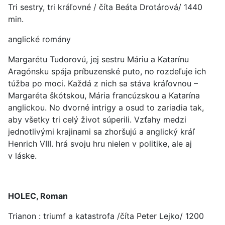
Tri sestry, tri kráľovné / číta Beáta Drotárová/ 1440
min.
anglické romány
Margarétu Tudorovú, jej sestru Máriu a Katarínu
Aragónsku spája príbuzenské puto, no rozdeľuje ich
túžba po moci. Každá z nich sa stáva kráľovnou –
Margaréta škótskou, Mária francúzskou a Katarína
anglickou. No dvorné intrigy a osud to zariadia tak,
aby všetky tri celý život súperili. Vzťahy medzi
jednotlivými krajinami sa zhoršujú a anglický kráľ
Henrich VIII. hrá svoju hru nielen v politike, ale aj
v láske.
HOLEC, Roman
Trianon : triumf a katastrofa /číta Peter Lejko/ 1200