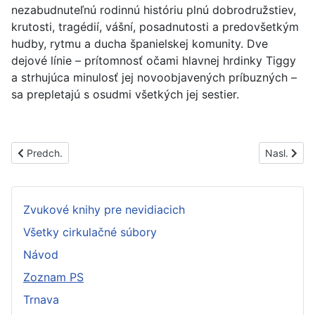
nezabudnuteľnú rodinnú históriu plnú dobrodružstiev,
krutosti, tragédií, vášní, posadnutosti a predovšetkým
hudby, rytmu a ducha španielskej komunity. Dve
dejové línie – prítomnosť očami hlavnej hrdinky Tiggy
a strhujúca minulosť jej novoobjavených príbuzných –
sa prepletajú s osudmi všetkých jej sestier.
Predchádzajúci článok: PS1452A
Nasledujúc
Predch.
Nasl.
Zvukové knihy pre nevidiacich
Všetky cirkulačné súbory
Návod
Zoznam PS
Trnava