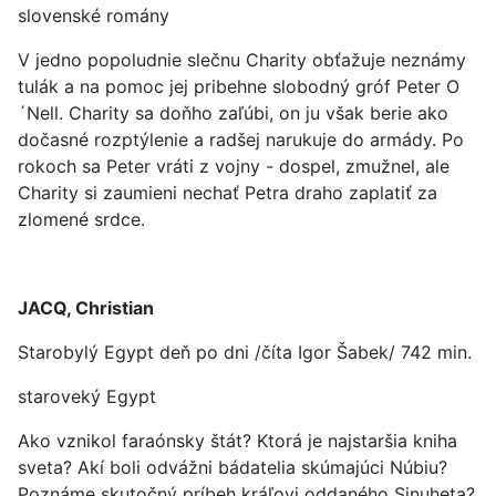
slovenské romány
V jedno popoludnie slečnu Charity obťažuje neznámy
tulák a na pomoc jej pribehne slobodný gróf Peter O
´Nell. Charity sa doňho zaľúbi, on ju však berie ako
dočasné rozptýlenie a radšej narukuje do armády. Po
rokoch sa Peter vráti z vojny - dospel, zmužnel, ale
Charity si zaumieni nechať Petra draho zaplatiť za
zlomené srdce.
JACQ, Christian
Starobylý Egypt deň po dni /číta Igor Šabek/ 742 min.
staroveký Egypt
Ako vznikol faraónsky štát? Ktorá je najstaršia kniha
sveta? Akí boli odvážni bádatelia skúmajúci Núbiu?
Poznáme skutočný príbeh kráľovi oddaného Sinuheta?