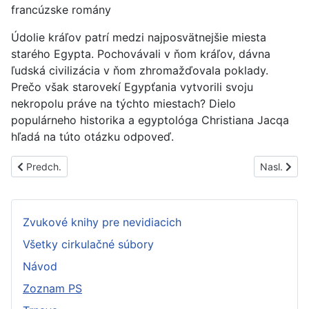
francúzske romány
Údolie kráľov patrí medzi najposvätnejšie miesta
starého Egypta. Pochovávali v ňom kráľov, dávna
ľudská civilizácia v ňom zhromažďovala poklady.
Prečo však starovekí Egypťania vytvorili svoju
nekropolu práve na týchto miestach? Dielo
populárneho historika a egyptológa Christiana Jacqa
hľadá na túto otázku odpoveď.
Predchádzajúci článok: PS1547A
Nasledujúc
Predch.
Nasl.
Zvukové knihy pre nevidiacich
Všetky cirkulačné súbory
Návod
Zoznam PS