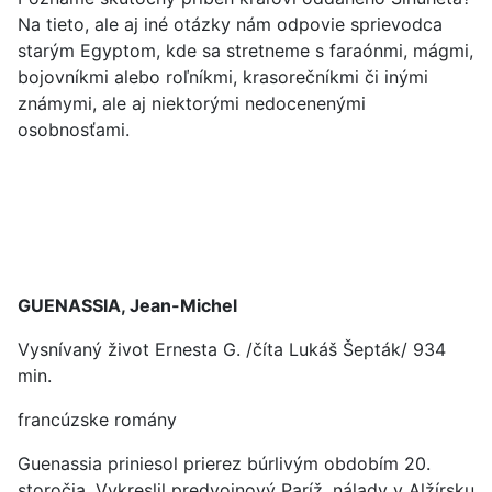
Na tieto, ale aj iné otázky nám odpovie sprievodca
starým Egyptom, kde sa stretneme s faraónmi, mágmi,
bojovníkmi alebo roľníkmi, krasorečníkmi či inými
známymi, ale aj niektorými nedocenenými
osobnosťami.
GUENASSIA, Jean-Michel
Vysnívaný život Ernesta G. /číta Lukáš Šepták/ 934
min.
francúzske romány
Guenassia priniesol prierez búrlivým obdobím 20.
storočia. Vykreslil predvojnový Paríž, nálady v Alžírsku