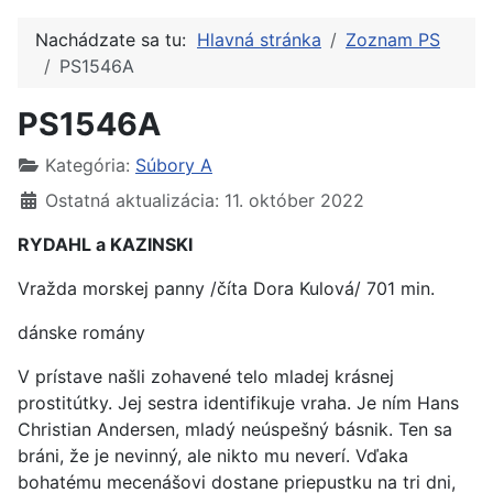
Nachádzate sa tu:
Hlavná stránka
Zoznam PS
PS1546A
PS1546A
Kategória:
Súbory A
Ostatná aktualizácia: 11. október 2022
RYDAHL a KAZINSKI
Vražda morskej panny /číta Dora Kulová/ 701 min.
dánske romány
V prístave našli zohavené telo mladej krásnej
prostitútky. Jej sestra identifikuje vraha. Je ním Hans
Christian Andersen, mladý neúspešný básnik. Ten sa
bráni, že je nevinný, ale nikto mu neverí. Vďaka
bohatému mecenášovi dostane priepustku na tri dni,