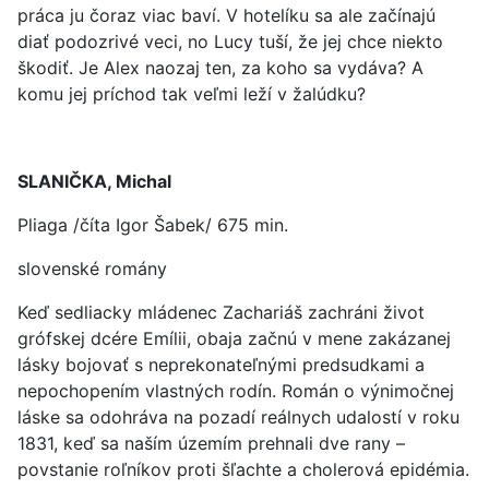
práca ju čoraz viac baví. V hotelíku sa ale začínajú
diať podozrivé veci, no Lucy tuší, že jej chce niekto
škodiť. Je Alex naozaj ten, za koho sa vydáva? A
komu jej príchod tak veľmi leží v žalúdku?
SLANIČKA, Michal
Pliaga /číta Igor Šabek/ 675 min.
slovenské romány
Keď sedliacky mládenec Zachariáš zachráni život
grófskej dcére Emílii, obaja začnú v mene zakázanej
lásky bojovať s neprekonateľnými predsudkami a
nepochopením vlastných rodín. Román o výnimočnej
láske sa odohráva na pozadí reálnych udalostí v roku
1831, keď sa naším územím prehnali dve rany –
povstanie roľníkov proti šľachte a cholerová epidémia.