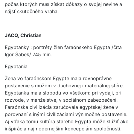
počas ktorých musí získať dôkazy o svojej nevine a
nájsť skutočného vraha.
JACQ, Christian
Egypťanky : portréty žien faraónskeho Egypta /číta
Igor Šabek/ 745 min.
Egypťania
Žena vo faraónskom Egypte mala rovnoprávne
postavenie s mužom v duchovnej i materiálnej sfére.
Egypťanka mala slobodu vo všetkom: pri vydaji, pri
rozvode, v manželstve, v sociálnom zabezpečení.
Faraónska civilizácia zaručovala egyptskej žene v
porovnaní s inými civilizáciami výnimočné postavenie.
Aj vďaka tomu kultúra starého Egypta môže slúžiť ako
inšpirácia najmodernejším koncepciám spoločnosti.