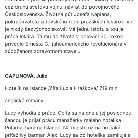
cez druhú svetovú vojnu, návrat do povojnového
Československa. Životná púť Josefa Kaplana,
pokračovateľa židovského rodu pražských lekárov nie
je nikdy bezvýchodisková. Má jednu istotu a tou je
práca lekára. Tá mu do života v polovici 60. rokov
privedie Ernesta G., juhoamerického revolucionára v
zúboženom zdravotnom stave...
CAPLINOVÁ, Julie
Hotelík na Islande /číta Lucia Hrašková/ 719 min.
anglické romány
Lucy vyhodia z práce. Ocitá sa na dne a jej poslednou
šancou je prijať prácu manažérky malého hotelíka
Polárna žiara na Islande. Na mieste už na ňu čaká
príťažlivý barman Alex. Lucy sa do hotelíka zamiluje a