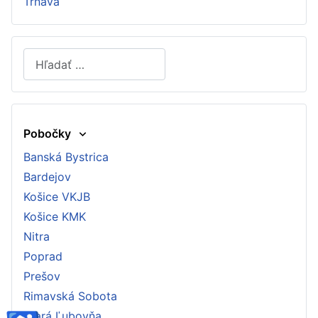
Trnava
Hľadať
Type 2 or more characters for results.
Pobočky
Banská Bystrica
Bardejov
Košice VKJB
Košice KMK
Nitra
Poprad
Prešov
Rimavská Sobota
Stará Ľubovňa