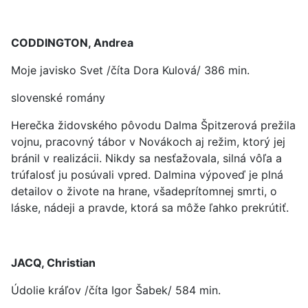
CODDINGTON, Andrea
Moje javisko Svet /číta Dora Kulová/ 386 min.
slovenské romány
Herečka židovského pôvodu Dalma Špitzerová prežila
vojnu, pracovný tábor v Novákoch aj režim, ktorý jej
bránil v realizácii. Nikdy sa nesťažovala, silná vôľa a
trúfalosť ju posúvali vpred. Dalmina výpoveď je plná
detailov o živote na hrane, všadeprítomnej smrti, o
láske, nádeji a pravde, ktorá sa môže ľahko prekrútiť.
JACQ, Christian
Údolie kráľov /číta Igor Šabek/ 584 min.