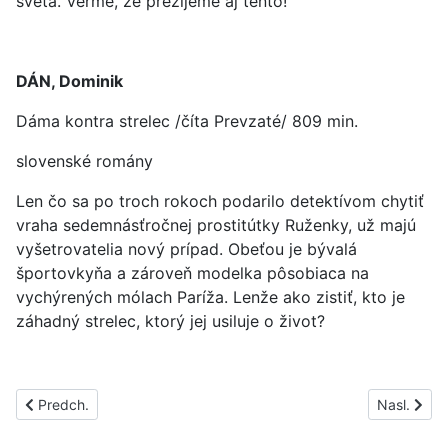
sveta. Verme, že prežijeme aj tento!
DÁN, Dominik
Dáma kontra strelec /číta Prevzaté/ 809 min.
slovenské romány
Len čo sa po troch rokoch podarilo detektívom chytiť
vraha sedemnásťročnej prostitútky Ruženky, už majú
vyšetrovatelia nový prípad. Obeťou je bývalá
športovkyňa a zároveň modelka pôsobiaca na
vychýrených mólach Paríža. Lenže ako zistiť, kto je
záhadný strelec, ktorý jej usiluje o život?
Predchádzajúci článok: PS1602A
Nasledujúc
Predch.
Nasl.