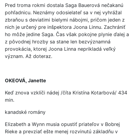
Pred troma rokmi dostala Saga Bauerová nečakanú
pohľadnicu. Neznámy odosielateľ sa v nej vyhrážal
zbraňou s deviatimi bielymi nábojmi, pričom jeden z
nich je určený pre inšpektora Joona Linnu. Zachrániť
ho môže jedine Saga. Čas však pokojne plynie ďalej a
z pôvodnej hrozby sa stane len bezvýznamná
provokácia, ktorej Joona Linna neprikladá veľký
význam. Až doteraz.
OKEOVÁ, Janette
Keď znova vzklíči nádej /číta Kristína Kotarbová/ 434
min.
kanadské romány
Elizabeth a Wynn musia opustiť priateľov v Bobrej
Rieke a prevziať ešte menej rozvinutú základňu v