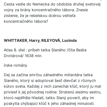
Cesta vedie do Nemecka do obdobia druhej svetovej
vojny za brány koncentračného tábora. Znesie
zistenie, že je rebelskou dcérou veliteľa
koncentračného tábora?
WHITTAKER, Harry, RILEYOVÁ, Lucinda
Atlas 8. diel : príbeh tatka Slaného /číta Beáta
Drotárová/ 1638 min.
írske romány
Dej sa začína smrťou záhadného miliardára tatka
Slaného, ktorý si adoptoval šesť dievčat z rôznych
kútov sveta. Každej z nich zanechal kľúč, ktorý ju mal
priviesť k jej pôvodnej rodine. Stratenú siedmu sestru,
ktorú najdlhšie hľadali, tatko Slaný poveril, aby im
poskytla chýbajúci kľúč k jeho záhadnej minulosti.