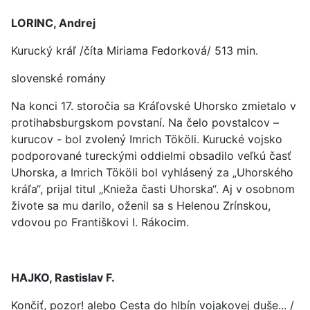
LORINC, Andrej
Kurucký kráľ /číta Miriama Fedorková/ 513 min.
slovenské romány
Na konci 17. storočia sa Kráľovské Uhorsko zmietalo v
protihabsburgskom povstaní. Na čelo povstalcov –
kurucov - bol zvolený Imrich Tököli. Kurucké vojsko
podporované tureckými oddielmi obsadilo veľkú časť
Uhorska, a Imrich Tököli bol vyhlásený za „Uhorského
kráľa“, prijal titul „Knieža časti Uhorska“. Aj v osobnom
živote sa mu darilo, oženil sa s Helenou Zrínskou,
vdovou po Františkovi I. Rákocim.
HAJKO, Rastislav F.
Končiť, pozor! alebo Cesta do hlbín vojakovej duše... /