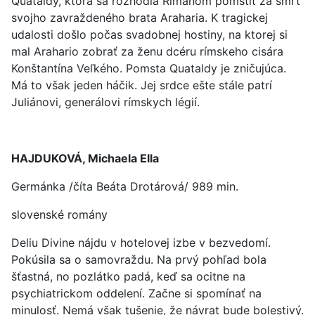
Quataldy, ktorá sa rozhodla Rimanom pomstiť za smrť
svojho zavraždeného brata Araharia. K tragickej
udalosti došlo počas svadobnej hostiny, na ktorej si
mal Arahario zobrať za ženu dcéru rímskeho cisára
Konštantína Veľkého. Pomsta Quataldy je zničujúca.
Má to však jeden háčik. Jej srdce ešte stále patrí
Juliánovi, generálovi rímskych légií.
HAJDUKOVÁ, Michaela Ella
Germánka /číta Beáta Drotárová/ 989 min.
slovenské romány
Deliu Divine nájdu v hotelovej izbe v bezvedomí.
Pokúsila sa o samovraždu. Na prvý pohľad bola
šťastná, no pozlátko padá, keď sa ocitne na
psychiatrickom oddelení. Začne si spomínať na
minulosť. Nemá však tušenie, že návrat bude bolestivý.