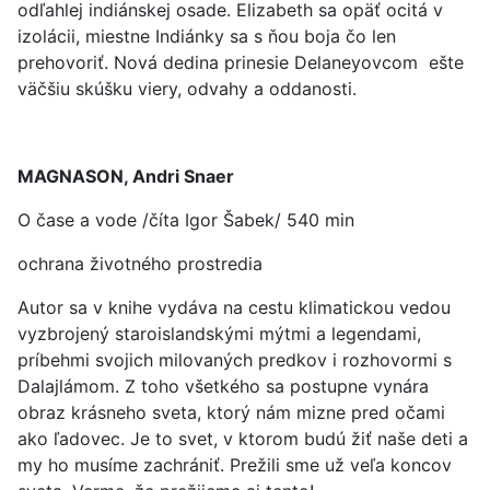
odľahlej indiánskej osade. Elizabeth sa opäť ocitá v
izolácii, miestne Indiánky sa s ňou boja čo len
prehovoriť. Nová dedina prinesie Delaneyovcom ešte
väčšiu skúšku viery, odvahy a oddanosti.
MAGNASON, Andri Snaer
O čase a vode /číta Igor Šabek/ 540 min
ochrana životného prostredia
Autor sa v knihe vydáva na cestu klimatickou vedou
vyzbrojený staroislandskými mýtmi a legendami,
príbehmi svojich milovaných predkov i rozhovormi s
Dalajlámom. Z toho všetkého sa postupne vynára
obraz krásneho sveta, ktorý nám mizne pred očami
ako ľadovec. Je to svet, v ktorom budú žiť naše deti a
my ho musíme zachrániť. Prežili sme už veľa koncov