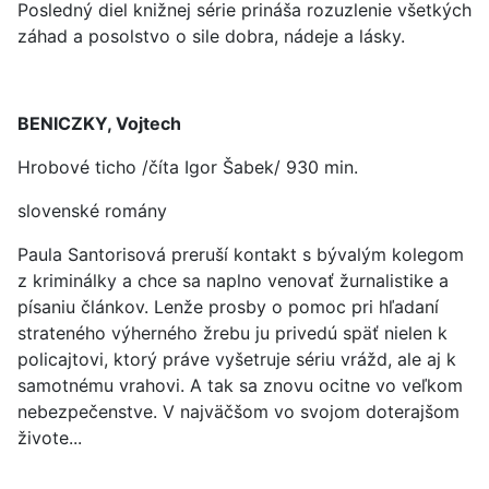
Posledný diel knižnej série prináša rozuzlenie všetkých
záhad a posolstvo o sile dobra, nádeje a lásky.
BENICZKY, Vojtech
Hrobové ticho /číta Igor Šabek/ 930 min.
slovenské romány
Paula Santorisová preruší kontakt s bývalým kolegom
z kriminálky a chce sa naplno venovať žurnalistike a
písaniu článkov. Lenže prosby o pomoc pri hľadaní
strateného výherného žrebu ju privedú späť nielen k
policajtovi, ktorý práve vyšetruje sériu vrážd, ale aj k
samotnému vrahovi. A tak sa znovu ocitne vo veľkom
nebezpečenstve. V najväčšom vo svojom doterajšom
živote...