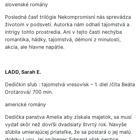
slovenské romány
Posledná časť trilógie Nekompromisní nás sprevádza
životom v podsvetí. Autorka nám odhalí tajomstvá a
intrigy tohto prostredia. Ani v tejto časti nechýba
romantika, hádky, tajomstvá, démoni z minulosti,
akcia, ale hlavne napätie.
LADD, Sarah E.
Dedičkin sľub : tajomstvá vresovísk – 1. diel /číta Beáta
Drotárová/ 700 min.
americké romány
Dedička panstva Amelia aby získala majetok, sa musí
vydať skôr než dovŕši dvadsiaty štvrtý rok. Navyše
sľúbila umierajúcej priateľke, že sa postará o jej malú
dcérku Lucy. Jej snúbenec Edward však nechce