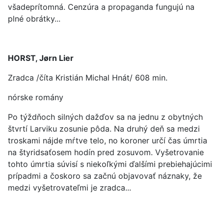
všadeprítomná. Cenzúra a propaganda fungujú na
plné obrátky...
HORST, Jørn Lier
Zradca /číta Kristián Michal Hnát/ 608 min.
nórske romány
Po týždňoch silných dažďov sa na jednu z obytných
štvrtí Larviku zosunie pôda. Na druhý deň sa medzi
troskami nájde mŕtve telo, no koroner určí čas úmrtia
na štyridsaťosem hodín pred zosuvom. Vyšetrovanie
tohto úmrtia súvisí s niekoľkými ďalšími prebiehajúcimi
prípadmi a čoskoro sa začnú objavovať náznaky, že
medzi vyšetrovateľmi je zradca...