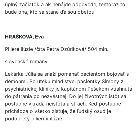
úplný začiatok a ak nenájde odpovede, tentoraz to
bude ona, kto sa stane ďalšou obeťou.
HRAŠKOVÁ, Eva
Piliere ilúzie /číta Petra Dzúriková/ 504 min.
slovenské romány
Lekárka Júlia sa snaží pomáhať pacientom bojovať s
démonmi. Po úteku mladistvej pacientky Simony z
psychiatrickej kliniky je kapitánom Pešekom vtiahnutá
do pátrania po nezvestnej. Do jej životných istôt sa
postupne vkráda neistota a strach. Keď postupne
prichádza o všetko zisťuje, že ľudský osud je
podopretý piliermi ilúzie.