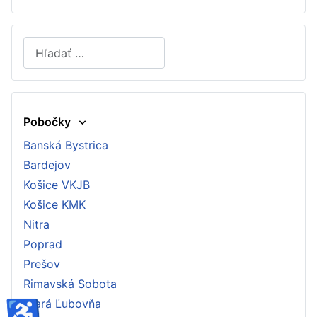
Hľadať
Type 2 or more characters for results.
Pobočky
Banská Bystrica
Bardejov
Košice VKJB
Košice KMK
Nitra
Poprad
Prešov
Rimavská Sobota
♿
Stará Ľubovňa