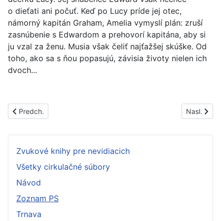
o dieťati ani počuť. Keď po Lucy príde jej otec,
námorný kapitán Graham, Amelia vymyslí plán: zruší
zasnúbenie s Edwardom a prehovorí kapitána, aby si
ju vzal za ženu. Musia však čeliť najťažšej skúške. Od
toho, ako sa s ňou popasujú, závisia životy nielen ich
dvoch...
Predchádzajúci článok: ML50
Nasledujúc
Predch.
Nasl.
Zvukové knihy pre nevidiacich
Všetky cirkulačné súbory
Návod
Zoznam PS
Trnava