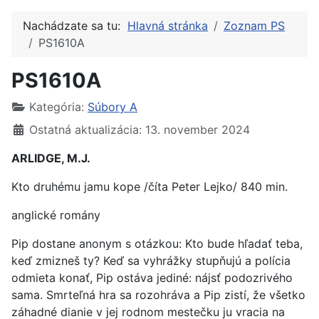
Nachádzate sa tu:
Hlavná stránka
Zoznam PS
PS1610A
PS1610A
Kategória:
Súbory A
Ostatná aktualizácia: 13. november 2024
ARLIDGE, M.J.
Kto druhému jamu kope /číta Peter Lejko/ 840 min.
anglické romány
Pip dostane anonym s otázkou: Kto bude hľadať teba,
keď zmizneš ty? Keď sa vyhrážky stupňujú a polícia
odmieta konať, Pip ostáva jediné: nájsť podozrivého
sama. Smrteľná hra sa rozohráva a Pip zistí, že všetko
záhadné dianie v jej rodnom mestečku ju vracia na