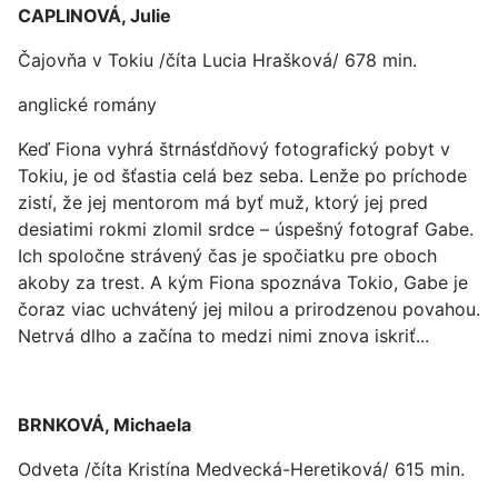
CAPLINOVÁ, Julie
Čajovňa v Tokiu /číta Lucia Hrašková/ 678 min.
anglické romány
Keď Fiona vyhrá štrnásťdňový fotografický pobyt v
Tokiu, je od šťastia celá bez seba. Lenže po príchode
zistí, že jej mentorom má byť muž, ktorý jej pred
desiatimi rokmi zlomil srdce – úspešný fotograf Gabe.
Ich spoločne strávený čas je spočiatku pre oboch
akoby za trest. A kým Fiona spoznáva Tokio, Gabe je
čoraz viac uchvátený jej milou a prirodzenou povahou.
Netrvá dlho a začína to medzi nimi znova iskriť...
BRNKOVÁ, Michaela
Odveta /číta Kristína Medvecká-Heretiková/ 615 min.