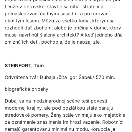
Lenže v obrovskej stavbe sa cítia stratení a
prenasledovaní čudnými susedmi a pozorovaní
okolitým lesom. Môžu za všetko ľudia, ktorým sa
rozhodli dať zbohom, alebo je príčina v dome, ktorý
musel navrhnúť šialený architekt? A keď jedného dňa
zmiznú ich deti, pochopia, že je naozaj zle.
STEINFORT, Tom
Odvrátená tvár Dubaja /číta Igor Šabek/ 570 min.
biografické príbehy
Dubaj sa na medzinárodnej scéne teší povesti
modernej krajiny, ale pod pozlátkou stále panujú
stredoveké pomery. Ženy stále vnímajú ako majetok a
za oznámenie znásilnenia im hrozí väzenie. Robotníci
nemajú garantovanú minimálnu mzdu. Korupcia je