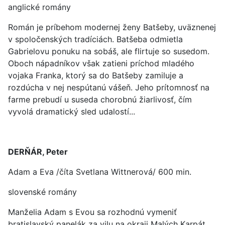
anglické romány
Román je príbehom modernej ženy Batšeby, uväznenej
v spoločenských tradíciách. Batšeba odmietla
Gabrielovu ponuku na sobáš, ale flirtuje so susedom.
Oboch nápadníkov však zatieni príchod mladého
vojaka Franka, ktorý sa do Batšeby zamiluje a
rozdúcha v nej nespútanú vášeň. Jeho prítomnosť na
farme prebudí u suseda chorobnú žiarlivosť, čím
vyvolá dramatický sled udalostí...
DERŇÁR, Peter
Adam a Eva /číta Svetlana Wittnerová/ 600 min.
slovenské romány
Manželia Adam s Evou sa rozhodnú vymeniť
bratislavský panelák za vilu na okraji Malých Karpát.