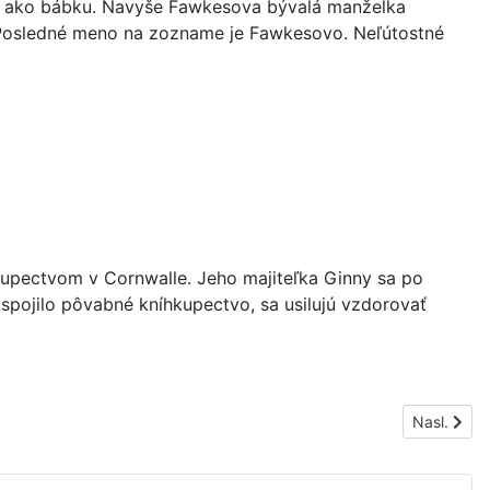
mady ako bábku. Navyše Fawkesova bývalá manželka
ť. Posledné meno na zozname je Fawkesovo. Neľútostné
kupectvom v Cornwalle. Jeho majiteľka Ginny sa po
spojilo pôvabné kníhkupectvo, sa usilujú vzdorovať
Nasledujúc
Nasl.