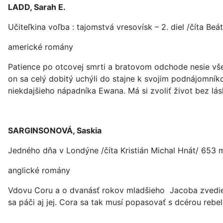
LADD, Sarah E.
Učiteľkina voľba : tajomstvá vresovísk – 2. diel /číta Be
americké romány
Patience po otcovej smrti a bratovom odchode nesie vš
on sa celý dobitý uchýli do stajne k svojim podnájomníkom
niekdajšieho nápadníka Ewana. Má si zvoliť život bez lás
SARGINSONOVÁ, Saskia
Jedného dňa v Londýne /číta Kristián Michal Hnát/ 653 m
anglické romány
Vdovu Coru a o dvanásť rokov mladšieho Jacoba zvedie 
sa páči aj jej. Cora sa tak musí popasovať s dcérou rebe