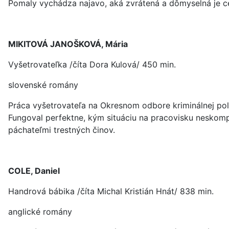
Pomaly vychádza najavo, aká zvrátená a dômyselná je cel
MIKITOVÁ JANOŠKOVÁ, Mária
Vyšetrovateľka /číta Dora Kulová/ 450 min.
slovenské romány
Práca vyšetrovateľa na Okresnom odbore kriminálnej políc
Fungoval perfektne, kým situáciu na pracovisku neskompli
páchateľmi trestných činov.
COLE, Daniel
Handrová bábika /číta Michal Kristián Hnát/ 838 min.
anglické romány