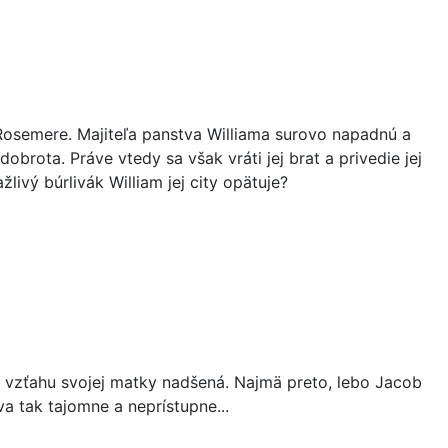
osemere. Majiteľa panstva Williama surovo napadnú a
obrota. Práve vtedy sa však vráti jej brat a privedie jej
ivý búrlivák William jej city opätuje?
 vzťahu svojej matky nadšená. Najmä preto, lebo Jacob
va tak tajomne a neprístupne...