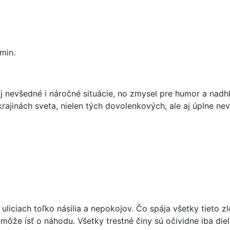
min.
aj nevšedné i náročné situácie, no zmysel pre humor a nadhľ
krajinách sveta, nielen tých dovolenkových, ale aj úplne 
 uliciach toľko násilia a nepokojov. Čo spája všetky tieto z
môže ísť o náhodu. Všetky trestné činy sú očividne iba die