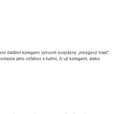
omi ďalšími kolegami vytvorili svojrázny „mozgový trast“.
kontexte jeho vzťahov s ľuďmi, či už kolegami, alebo