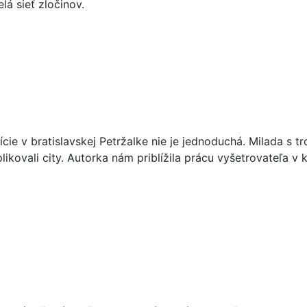
á sieť zločinov.
ie v bratislavskej Petržalke nie je jednoduchá. Milada s tr
kovali city. Autorka nám priblížila prácu vyšetrovateľa v 