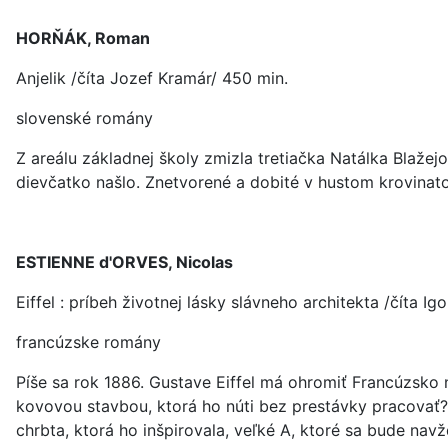
HORŇÁK, Roman
Anjelik /číta Jozef Kramár/ 450 min.
slovenské romány
Z areálu základnej školy zmizla tretiačka Natálka Blažejo
dievčatko našlo. Znetvorené a dobité v hustom krovinato
ESTIENNE d'ORVES, Nicolas
Eiffel : príbeh životnej lásky slávneho architekta /číta I
francúzske romány
Píše sa rok 1886. Gustave Eiffel má ohromiť Francúzsk
kovovou stavbou, ktorá ho núti bez prestávky pracovať? A
chrbta, ktorá ho inšpirovala, veľké A, ktoré sa bude nav