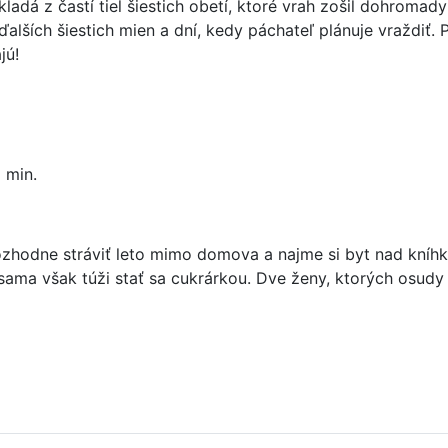
kladá z častí tiel šiestich obetí, ktoré vrah zošil dohro
alších šiestich mien a dní, kedy páchateľ plánuje vraždi
jú!
 min.
ozhodne stráviť leto mimo domova a najme si byt nad kníh
ama však túži stať sa cukrárkou. Dve ženy, ktorých osudy 