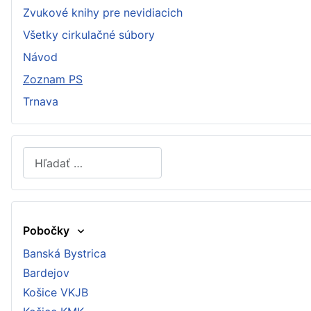
Zvukové knihy pre nevidiacich
Všetky cirkulačné súbory
Návod
Zoznam PS
Trnava
Hľadať
Type 2 or more characters for results.
Pobočky
Banská Bystrica
Bardejov
Košice VKJB