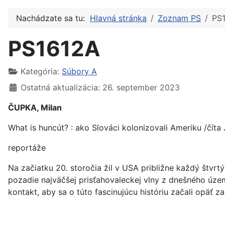
Nachádzate sa tu:
Hlavná stránka
Zoznam PS
PS
PS1612A
Kategória:
Súbory A
Ostatná aktualizácia: 26. september 2023
ČUPKA, Milan
What is huncút? : ako Slováci kolonizovali Ameriku /číta
reportáže
Na začiatku 20. storočia žil v USA približne každý štvr
pozadie najväčšej prisťahovaleckej vlny z dnešného územi
kontakt, aby sa o túto fascinujúcu históriu začali opäť za