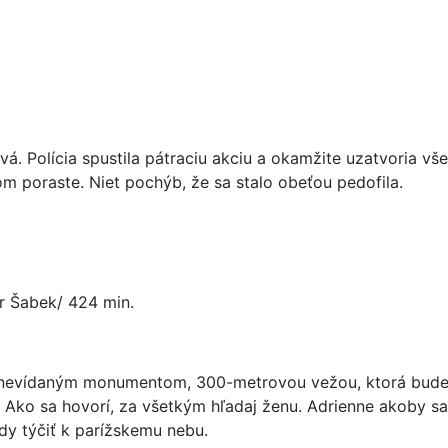
vá. Polícia spustila pátraciu akciu a okamžite uzatvoria vše
m poraste. Niet pochýb, že sa stalo obeťou pedofila.
gor Šabek/ 424 min.
o nevídaným monumentom, 300-metrovou vežou, ktorá bude 
ko sa hovorí, za všetkým hľadaj ženu. Adrienne akoby sa vt
ždy týčiť k parížskemu nebu.