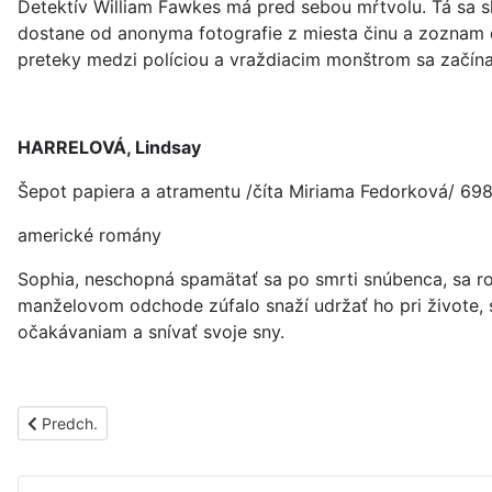
Detektív William Fawkes má pred sebou mŕtvolu. Tá sa s
dostane od anonyma fotografie z miesta činu a zoznam ď
preteky medzi políciou a vraždiacim monštrom sa začína
HARRELOVÁ, Lindsay
Šepot papiera a atramentu /číta Miriama Fedorková/ 698
americké romány
Sophia, neschopná spamätať sa po smrti snúbenca, sa r
manželovom odchode zúfalo snaží udržať ho pri živote, s
očakávaniam a snívať svoje sny.
Predchádzajúci článok: PS1613A
Predch.