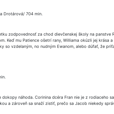
áta Drotárová/ 704 min.
etku zodpovednosť za chod dievčenskej školy na panstve R
. Keď mu Patience ošetrí rany, Williama okúzli jej krása a d
ky so vzdelaným, no nudným Ewanom, alebo dúfať, že príťažl
in.
dokopy náhoda. Corinina dcéra Fran nie je z rodiaceho sa
lkou a zároveň sa snaží zistiť, prečo sa Jacob niekedy sprá