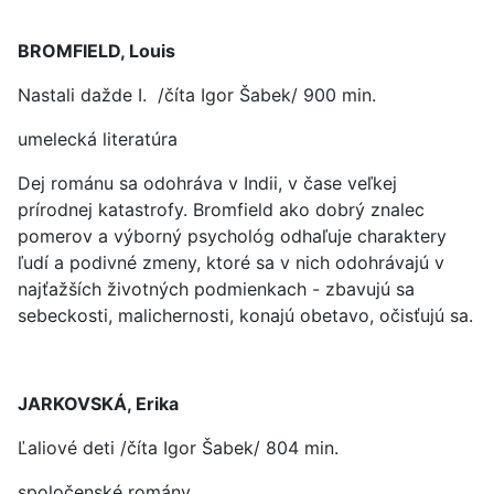
BROMFIELD, Louis
Nastali dažde I. /číta Igor Šabek/ 900 min.
umelecká literatúra
Dej románu sa odohráva v Indii, v čase veľkej
prírodnej katastrofy. Bromfield ako dobrý znalec
pomerov a výborný psychológ odhaľuje charaktery
ľudí a podivné zmeny, ktoré sa v nich odohrávajú v
najťažších životných podmienkach - zbavujú sa
sebeckosti, malichernosti, konajú obetavo, očisťujú sa.
JARKOVSKÁ, Erika
Ľaliové deti /číta Igor Šabek/ 804 min.
spoločenské romány