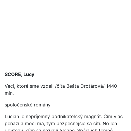
SCORE, Lucy
Veci, ktoré sme vzdali /číta Beáta Drotárová/ 1440
min.
spoločenské romány
Lucian je nepríjemný podnikateľský magnát. Čím viac
peňazí a moci má, tým bezpečnejšie sa cíti. No len
dovtedy, kým sa nezjaví Sloane. Spája ich temné