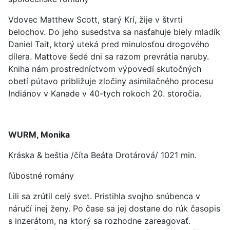
Vdovec Matthew Scott, starý Krí, žije v štvrti
belochov. Do jeho susedstva sa nasťahuje biely mladík
Daniel Tait, ktorý uteká pred minulosťou drogového
dílera. Mattove šedé dni sa razom prevrátia naruby.
Kniha nám prostredníctvom výpovedí skutočných
obetí pútavo približuje zločiny asimilačného procesu
Indiánov v Kanade v 40-tych rokoch 20. storočia.
WURM, Monika
Kráska & beštia /číta Beáta Drotárová/ 1021 min.
ľúbostné romány
Lili sa zrútil celý svet. Pristihla svojho snúbenca v
náručí inej ženy. Po čase sa jej dostane do rúk časopis
s inzerátom, na ktorý sa rozhodne zareagovať.