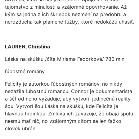
tajomstvo z minulosti a vzájomné opovrhovanie. Až
kým sa jedna z ich škriepok nezmení na predohru a
nerozdúcha tak plamene túžby, ktoré nedokážu uhasiť.
LAUREN, Christina
Láska na skúšku /číta Miriama Fedorková/ 780 min.
ľúbostné romány
Felicity je autorkou ľúbostných románov, no nikdy
nezažila ľúbostnú romancu. Connor je dokumentarista
a šéf od neho vyžaduje, aby vytvoril jedinečnú reality
šou. Vytvorí šou Láska na skúšku, kde Felicita je
hlavnou hrdinkou. Zmluva ich zaväzuje, že obaja spolu
nesmú mať nič, no vzájomným citom sa len ťažko
človek ubráni.