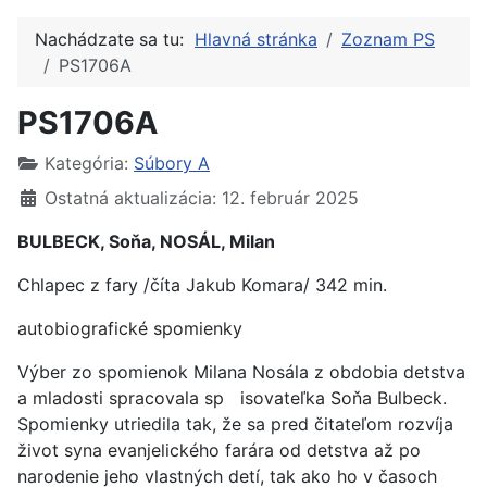
Nachádzate sa tu:
Hlavná stránka
Zoznam PS
PS1706A
PS1706A
Kategória:
Súbory A
Ostatná aktualizácia: 12. február 2025
BULBECK, Soňa, NOSÁL, Milan
Chlapec z fary /číta Jakub Komara/ 342 min.
autobiografické spomienky
Výber zo spomienok Milana Nosála z obdobia detstva
a mladosti spracovala sp isovateľka Soňa Bulbeck.
Spomienky utriedila tak, že sa pred čitateľom rozvíja
život syna evanjelického farára od detstva až po
narodenie jeho vlastných detí, tak ako ho v časoch