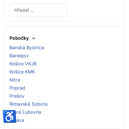
Hľadať
Type 2 or more characters for results.
Pobočky
Banská Bystrica
Bardejov
Košice VKJB
Košice KMK
Nitra
Poprad
Prešov
Rimavská Sobota
♿
Stará Ľubovňa
Trnava