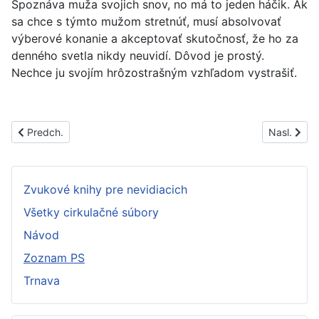
Spoznáva muža svojich snov, no má to jeden háčik. Ak
sa chce s týmto mužom stretnúť, musí absolvovať
výberové konanie a akceptovať skutočnosť, že ho za
denného svetla nikdy neuvidí. Dôvod je prostý.
Nechce ju svojím hrôzostrašným vzhľadom vystrašiť.
Predchádzajúci článok: PS1707A
Nasledujúc
Predch.
Nasl.
Zvukové knihy pre nevidiacich
Všetky cirkulačné súbory
Návod
Zoznam PS
Trnava