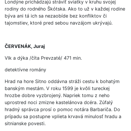
Londýne prichádzajú stráviť sviatky v kruhu svojej
rodiny do rodného Škótska. Ako to už v každej rodine
býva ani tá ich sa nezaobíde bez konfliktov či
tajomstiev, ktoré pred sebou navzájom ukrývajú.
ČERVENÁK, Juraj
Vlk a dýka /číta Prevzaté/ 471 min.
detektívne romány
Hrad na hore Sitno oddávna stráži cestu k bohatým
banským mestám. V roku 1599 je kvôli tureckej
hrozbe dobre vyzbrojený. Napriek tomu z neho
uprostred noci zmizne kastelánova dcéra. Zúfalý
hradný správca prosí o pomoc notára Barbariča. Do
prípadu sa postupne vplieta krvavá minulosť hradu a
sitnianske povesti.