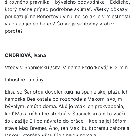
šikovného právnika – bývalého podvodníka - Eddieho,
ktorý začne prípad podrobne skúmať. Všetky dôkazy
poukazujú na Robertovu vinu, no čo ak je v miestnosti
viac ako jeden herec? Čo ak je skutočný vrah v
porote?
ONDRIOVÁ, Ivana
Vtedy v Španielsku /číta Miriama Fedorková/ 912 min.
ľúbostné romány
Elisa so Šarlotou dovolenkujú na španielskej pláži. Ich
kamoška Bea ostala po rozchode s Maxom, svojím
bývalým, smútiť doma. Aké je však ich prekvapenie,
keď Maxa náhodne stretnú v Španielsku a o to väčší
šok zažije Eli po návrate do práce – kde sa jej šéfom
stáva Max Bremer. Áno, ten Max, ku ktorému zahorela
láskou, ktorého však ľúbiť nikdy nemala...