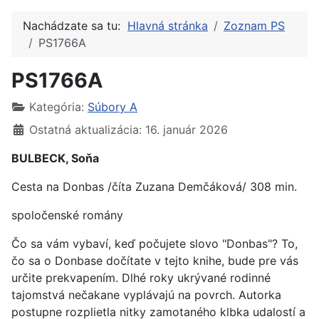
Nachádzate sa tu:
Hlavná stránka
Zoznam PS
PS1766A
PS1766A
Kategória:
Súbory A
Ostatná aktualizácia: 16. január 2026
BULBECK, Soňa
Cesta na Donbas /číta Zuzana Demčáková/ 308 min.
spoločenské romány
Čo sa vám vybaví, keď počujete slovo "Donbas"? To,
čo sa o Donbase dočítate v tejto knihe, bude pre vás
určite prekvapením. Dlhé roky ukrývané rodinné
tajomstvá nečakane vyplávajú na povrch. Autorka
postupne rozplietla nitky zamotaného klbka udalostí a