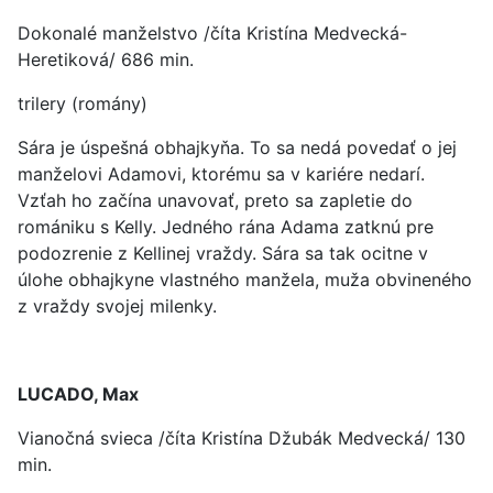
Dokonalé manželstvo /číta Kristína Medvecká-
Heretiková/ 686 min.
trilery (romány)
Sára je úspešná obhajkyňa. To sa nedá povedať o jej
manželovi Adamovi, ktorému sa v kariére nedarí.
Vzťah ho začína unavovať, preto sa zapletie do
romániku s Kelly. Jedného rána Adama zatknú pre
podozrenie z Kellinej vraždy. Sára sa tak ocitne v
úlohe obhajkyne vlastného manžela, muža obvineného
z vraždy svojej milenky.
LUCADO, Max
Vianočná svieca /číta Kristína Džubák Medvecká/ 130
min.