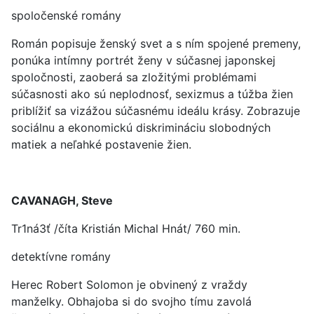
spoločenské romány
Román popisuje ženský svet a s ním spojené premeny,
ponúka intímny portrét ženy v súčasnej japonskej
spoločnosti, zaoberá sa zložitými problémami
súčasnosti ako sú neplodnosť, sexizmus a túžba žien
priblížiť sa vizážou súčasnému ideálu krásy. Zobrazuje
sociálnu a ekonomickú diskrimináciu slobodných
matiek a neľahké postavenie žien.
CAVANAGH, Steve
Tr1ná3ť /číta Kristián Michal Hnát/ 760 min.
detektívne romány
Herec Robert Solomon je obvinený z vraždy
manželky. Obhajoba si do svojho tímu zavolá