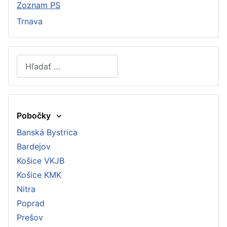
Zoznam PS
Trnava
Hľadať
Type 2 or more characters for results.
Pobočky
Banská Bystrica
Bardejov
Košice VKJB
Košice KMK
Nitra
Poprad
Prešov