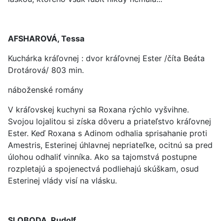
AFSHAROVÁ, Tessa
Kuchárka kráľovnej : dvor kráľovnej Ester /číta Beáta
Drotárová/ 803 min.
náboženské romány
V kráľovskej kuchyni sa Roxana rýchlo vyšvihne.
Svojou lojalitou si získa dôveru a priateľstvo kráľovnej
Ester. Keď Roxana s Adinom odhalia sprisahanie proti
Amestris, Esterinej úhlavnej nepriateľke, ocitnú sa pred
úlohou odhaliť vinníka. Ako sa tajomstvá postupne
rozpletajú a spojenectvá podliehajú skúškam, osud
Esterinej vlády visí na vlásku.
SLOBODA, Rudolf