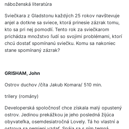
náboženská literatúra
Sviečkara z Gladstonu každých 25 rokov navštevuje
anjel a dotkne sa sviece, ktorá prinesie zázrak tomu,
kto sa pri nej pomodlí. Tento rok za sviečkarom
prichádza množstvo ľudí so svojimi problémami, ktorí
chcú dostať spomínanú sviečku. Komu sa nakoniec
stane spomínaný zázrak?
GRISHAM, John
Ostrov duchov /číta Jakub Komara/ 510 min.
trilery (romány)
Developerská spoločnosť chce získala malý opustený
ostrov. Jedinou prekážkou je jeho posledná žijúca
obyvateľka, osemdesiatročná Lovely. Tá ho vlastní a
ostrova sa nemieni vzdať. Spája sa s ním temná