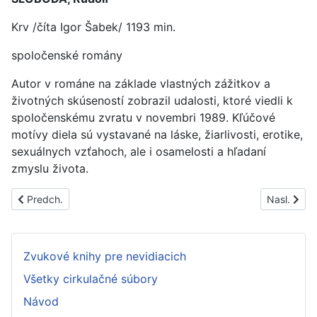
Krv /číta Igor Šabek/ 1193 min.
spoločenské romány
Autor v románe na základe vlastných zážitkov a
životných skúseností zobrazil udalosti, ktoré viedli k
spoločenskému zvratu v novembri 1989. Kľúčové
motívy diela sú vystavané na láske, žiarlivosti, erotike,
sexuálnych vzťahoch, ale i osamelosti a hľadaní
zmyslu života.
Predchádzajúci článok: PS1767A
Nasledujúc
Predch.
Nasl.
Zvukové knihy pre nevidiacich
Všetky cirkulačné súbory
Návod