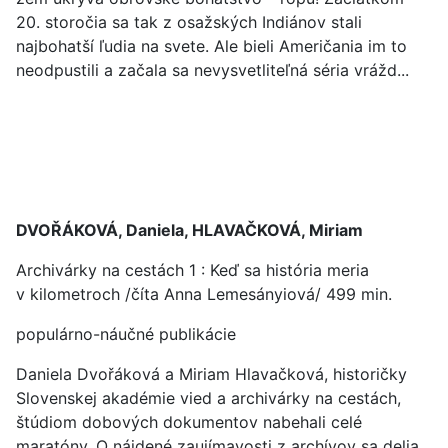
20. storočia sa tak z osažských Indiánov stali
najbohatší ľudia na svete. Ale bieli Američania im to
neodpustili a začala sa nevysvetliteľná séria vrážd...
DVOŘÁKOVÁ, Daniela, HLAVAČKOVÁ, Miriam
Archivárky na cestách 1 : Keď sa história meria
v kilometroch /číta Anna Lemesányiová/ 499 min.
populárno-náučné publikácie
Daniela Dvořáková a Miriam Hlavačková, historičky
Slovenskej akadémie vied a archivárky na cestách,
štúdiom dobových dokumentov nabehali celé
maratóny. O nájdené zaujímavosti z archívov sa delia