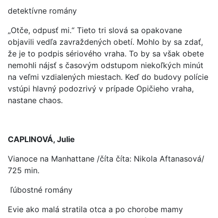
detektívne romány
„Otče, odpusť mi.“ Tieto tri slová sa opakovane
objavili vedľa zavraždených obetí. Mohlo by sa zdať,
že je to podpis sériového vraha. To by sa však obete
nemohli nájsť s časovým odstupom niekoľkých minút
na veľmi vzdialených miestach. Keď do budovy polície
vstúpi hlavný podozrivý v prípade Opičieho vraha,
nastane chaos.
CAPLINOVÁ, Julie
Vianoce na Manhattane /číta číta: Nikola Aftanasová/
725 min.
ľúbostné romány
Evie ako malá stratila otca a po chorobe mamy