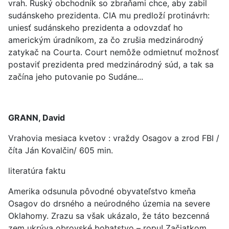
vrah. Ruský obchodník so zbraňami chce, aby zabil
sudánskeho prezidenta. CIA mu predloží protinávrh:
uniesť sudánskeho prezidenta a odovzdať ho
americkým úradníkom, za čo zrušia medzinárodný
zatykač na Courta. Court nemôže odmietnuť možnosť
postaviť prezidenta pred medzinárodný súd, a tak sa
začína jeho putovanie po Sudáne...
GRANN, David
Vrahovia mesiaca kvetov : vraždy Osagov a zrod FBI /
číta Ján Kovalčin/ 605 min.
literatúra faktu
Amerika odsunula pôvodné obyvateľstvo kmeňa
Osagov do drsného a neúrodného územia na severe
Oklahomy. Zrazu sa však ukázalo, že táto bezcenná
zem ukrýva obrovské bohatstvo – ropu! Začiatkom