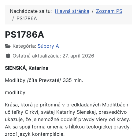
Nachádzate sa tu:
Hlavná stránka
Zoznam PS
PS1786A
PS1786A
Kategória:
Súbory A
Ostatná aktualizácia: 27. apríl 2026
SIENSKÁ, Katarína
Modlitby /číta Prevzaté/ 335 min.
modlitby
Krása, ktorá je prítomná v predkladaných Modlitbách
učiteľky Cirkvi, svätej Kataríny Sienskej, presvedčivo
ukazuje, že je nemožné oddeliť pravdy viery od krásy.
Ak sa spojí forma umenia s hĺbkou teologickej pravdy,
zrodí jazyk kontemplácie.