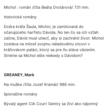
Michol : román /číta Beáta Drotárová/ 731 min.
historické romány
Dcéra kráľa Šaula, Michol, je zamilovaná do
očarujúceho harfistu Dávida. No len čo sa ich vzťah
začne, Dávid musí utiecť, aby si zachránil život. Michol
zostáva na milosť svojmu náladovému otcovi v
kráľovskom paláci, ktorý sa pre ňu stáva väzením.
Stretne sa Michol ešte niekedy s Dávidom?
GREANEY, Mark
Na muške /číta Jozef Kramár/ 986 min.
špionážne romány
Bývalý agent CIA Court Gentry sa živí ako nájomný