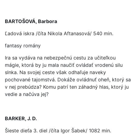
BARTOŠOVÁ, Barbora
Ľadová iskra /číta Nikola Aftanasová/ 540 min.
fantasy romány
Ira sa vydáva na nebezpečnú cestu za učiteľkou
mágie, ktorá by ju mala naučiť ovládať vrodenú silu
slnka. Na svojej ceste však odhaľuje naveky
pochované tajomstvá. Dokáže ovládnuť oheň, ktorý sa
v nej prebúdza? Komu patrí ten záhadný hlas, ktorý ju
vedie a načúva jej?
BARKER, J. D.
Šieste dieťa 3. diel /číta Igor Šabek/ 1082 min.