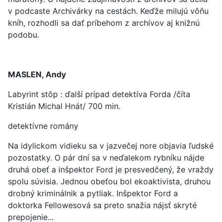
v podcaste Archivárky na cestách. Keďže milujú vôňu
kníh, rozhodli sa dať príbehom z archívov aj knižnú
podobu.
MASLEN, Andy
Labyrint stôp : ďalší prípad detektíva Forda /číta
Kristián Michal Hnát/ 700 min.
detektívne romány
Na idylickom vidieku sa v jazvečej nore objavia ľudské
pozostatky. O pár dní sa v neďalekom rybníku nájde
druhá obeť a inšpektor Ford je presvedčený, že vraždy
spolu súvisia. Jednou obeťou bol ekoaktivista, druhou
drobný kriminálnik a pytliak. Inšpektor Ford a
doktorka Fellowesová sa preto snažia nájsť skryté
prepojenie...