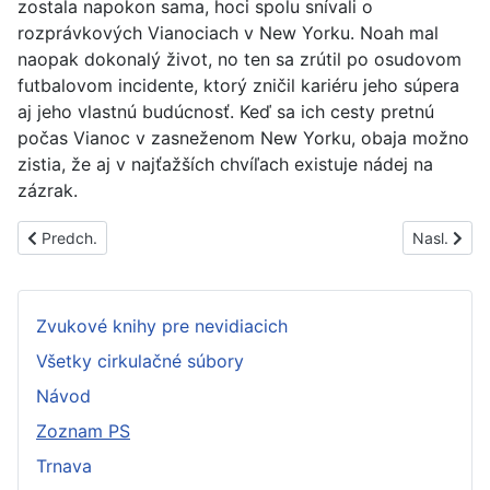
zostala napokon sama, hoci spolu snívali o
rozprávkových Vianociach v New Yorku. Noah mal
naopak dokonalý život, no ten sa zrútil po osudovom
futbalovom incidente, ktorý zničil kariéru jeho súpera
aj jeho vlastnú budúcnosť. Keď sa ich cesty pretnú
počas Vianoc v zasneženom New Yorku, obaja možno
zistia, že aj v najťažších chvíľach existuje nádej na
zázrak.
Predchádzajúci článok: PS1787A
Nasledujúc
Predch.
Nasl.
Zvukové knihy pre nevidiacich
Všetky cirkulačné súbory
Návod
Zoznam PS
Trnava