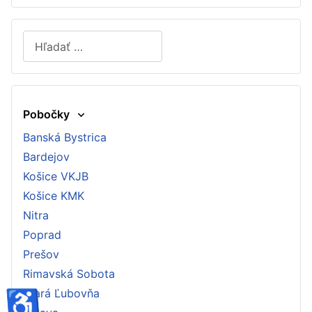
Hľadať
Type 2 or more characters for results.
Pobočky
Banská Bystrica
Bardejov
Košice VKJB
Košice KMK
Nitra
Poprad
Prešov
Rimavská Sobota
♿
Stará Ľubovňa