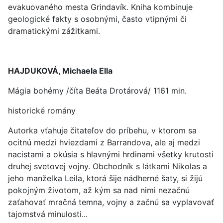
evakuovaného mesta Grindavík. Kniha kombinuje
geologické fakty s osobnými, často vtipnými či
dramatickými zážitkami.
HAJDUKOVÁ, Michaela Ella
Mágia bohémy /číta Beáta Drotárová/ 1161 min.
historické romány
Autorka vťahuje čitateľov do príbehu, v ktorom sa
ocitnú medzi hviezdami z Barrandova, ale aj medzi
nacistami a okúsia s hlavnými hrdinami všetky krutosti
druhej svetovej vojny. Obchodník s látkami Nikolas a
jeho manželka Leila, ktorá šije nádherné šaty, si žijú
pokojným životom, až kým sa nad nimi nezačnú
zaťahovať mračná temna, vojny a začnú sa vyplavovať
tajomstvá minulosti...