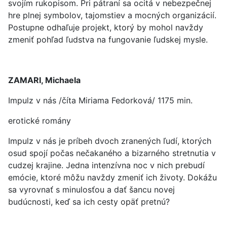
svojím rukopisom. Pri pátraní sa ocitá v nebezpečnej
hre plnej symbolov, tajomstiev a mocných organizácií.
Postupne odhaľuje projekt, ktorý by mohol navždy
zmeniť pohľad ľudstva na fungovanie ľudskej mysle.
ZAMARI, Michaela
Impulz v nás /číta Miriama Fedorková/ 1175 min.
erotické romány
Impulz v nás je príbeh dvoch zranených ľudí, ktorých
osud spojí počas nečakaného a bizarného stretnutia v
cudzej krajine. Jedna intenzívna noc v nich prebudí
emócie, ktoré môžu navždy zmeniť ich životy. Dokážu
sa vyrovnať s minulosťou a dať šancu novej
budúcnosti, keď sa ich cesty opäť pretnú?