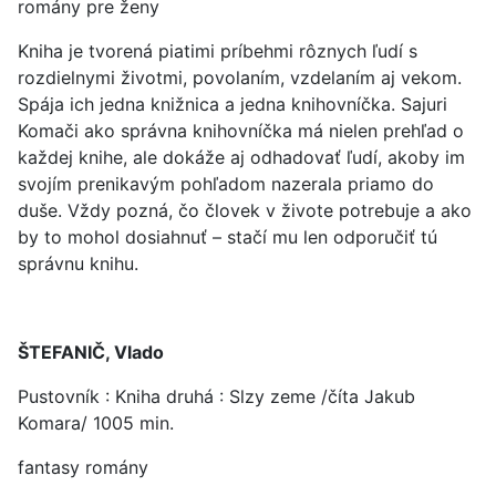
romány pre ženy
Kniha je tvorená piatimi príbehmi rôznych ľudí s
rozdielnymi životmi, povolaním, vzdelaním aj vekom.
Spája ich jedna knižnica a jedna knihovníčka. Sajuri
Komači ako správna knihovníčka má nielen prehľad o
každej knihe, ale dokáže aj odhadovať ľudí, akoby im
svojím prenikavým pohľadom nazerala priamo do
duše. Vždy pozná, čo človek v živote potrebuje a ako
by to mohol dosiahnuť – stačí mu len odporučiť tú
správnu knihu.
ŠTEFANIČ, Vlado
Pustovník : Kniha druhá : Slzy zeme /číta Jakub
Komara/ 1005 min.
fantasy romány