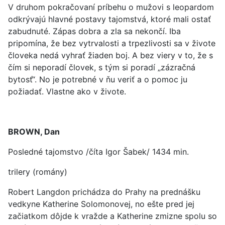
V druhom pokračovaní príbehu o mužovi s leopardom
odkrývajú hlavné postavy tajomstvá, ktoré mali ostať
zabudnuté. Zápas dobra a zla sa nekončí. Iba
pripomína, že bez vytrvalosti a trpezlivosti sa v živote
človeka nedá vyhrať žiaden boj. A bez viery v to, že s
čím si neporadí človek, s tým si poradí „zázračná
bytosť“. No je potrebné v ňu veriť a o pomoc ju
požiadať. Vlastne ako v živote.
BROWN, Dan
Posledné tajomstvo /číta Igor Šabek/ 1434 min.
trilery (romány)
Robert Langdon prichádza do Prahy na prednášku
vedkyne Katherine Solomonovej, no ešte pred jej
začiatkom dôjde k vražde a Katherine zmizne spolu so