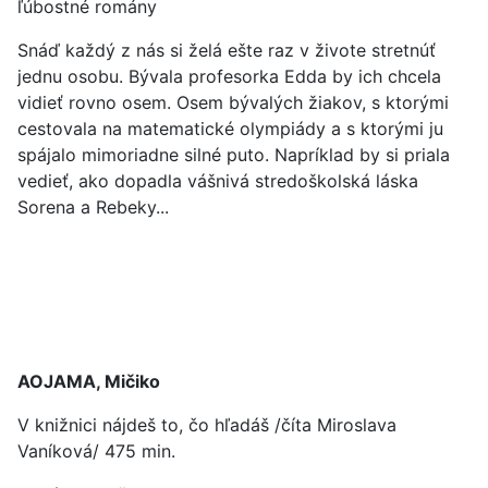
ľúbostné romány
Snáď každý z nás si želá ešte raz v živote stretnúť
jednu osobu. Bývala profesorka Edda by ich chcela
vidieť rovno osem. Osem bývalých žiakov, s ktorými
cestovala na matematické olympiády a s ktorými ju
spájalo mimoriadne silné puto. Napríklad by si priala
vedieť, ako dopadla vášnivá stredoškolská láska
Sorena a Rebeky...
AOJAMA, Mičiko
V knižnici nájdeš to, čo hľadáš /číta Miroslava
Vaníková/ 475 min.