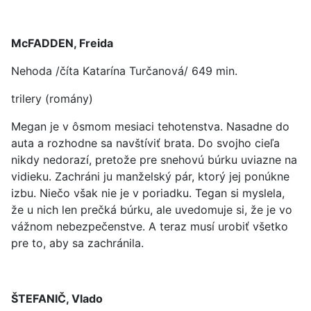
McFADDEN, Freida
Nehoda /číta Katarína Turčanová/ 649 min.
trilery (romány)
Megan je v ôsmom mesiaci tehotenstva. Nasadne do
auta a rozhodne sa navštíviť brata. Do svojho cieľa
nikdy nedorazí, pretože pre snehovú búrku uviazne na
vidieku. Zachráni ju manželský pár, ktorý jej ponúkne
izbu. Niečo však nie je v poriadku. Tegan si myslela,
že u nich len prečká búrku, ale uvedomuje si, že je vo
vážnom nebezpečenstve. A teraz musí urobiť všetko
pre to, aby sa zachránila.
ŠTEFANIČ, Vlado