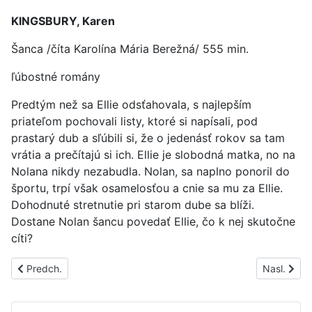
KINGSBURY, Karen
Šanca /číta Karolína Mária Berežná/ 555 min.
ľúbostné romány
Predtým než sa Ellie odsťahovala, s najlepším
priateľom pochovali listy, ktoré si napísali, pod
prastarý dub a sľúbili si, že o jedenásť rokov sa tam
vrátia a prečítajú si ich. Ellie je slobodná matka, no na
Nolana nikdy nezabudla. Nolan, sa naplno ponoril do
športu, trpí však osamelosťou a cnie sa mu za Ellie.
Dohodnuté stretnutie pri starom dube sa blíži.
Dostane Nolan šancu povedať Ellie, čo k nej skutočne
cíti?
Predchádzajúci článok: PS1795A
Nasledujúc
Predch.
Nasl.