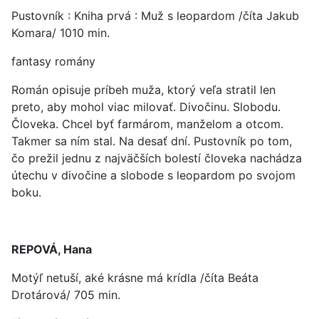
Pustovník : Kniha prvá : Muž s leopardom /číta Jakub
Komara/ 1010 min.
fantasy romány
Román opisuje príbeh muža, ktorý veľa stratil len
preto, aby mohol viac milovať. Divočinu. Slobodu.
Človeka. Chcel byť farmárom, manželom a otcom.
Takmer sa ním stal. Na desať dní. Pustovník po tom,
čo prežil jednu z najväčších bolestí človeka nachádza
útechu v divočine a slobode s leopardom po svojom
boku.
REPOVÁ, Hana
Motýľ netuší, aké krásne má krídla /číta Beáta
Drotárová/ 705 min.