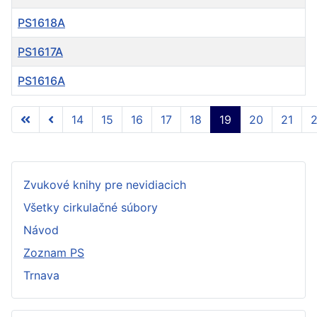
PS1618A
PS1617A
PS1616A
Články
14
15
16
17
18
19
20
21
Strana 19 z 57
Zvukové knihy pre nevidiacich
Všetky cirkulačné súbory
Návod
Zoznam PS
Trnava