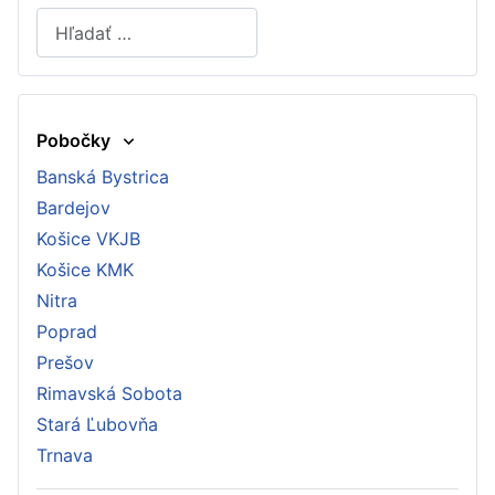
Hľadať
Type 2 or more characters for results.
Pobočky
Banská Bystrica
Bardejov
Košice VKJB
Košice KMK
Nitra
Poprad
Prešov
Rimavská Sobota
Stará Ľubovňa
Trnava