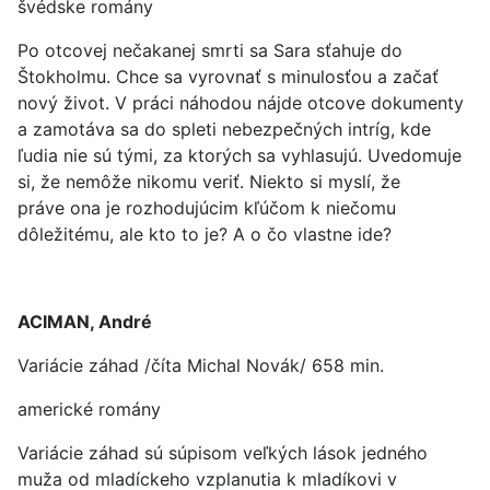
švédske romány
Po otcovej nečakanej smrti sa Sara sťahuje do
Štokholmu. Chce sa vyrovnať s minulosťou a začať
nový život. V práci náhodou nájde otcove dokumenty
a zamotáva sa do spleti nebezpečných intríg, kde
ľudia nie sú tými, za ktorých sa vyhlasujú. Uvedomuje
si, že nemôže nikomu veriť. Niekto si myslí, že
práve ona je rozhodujúcim kľúčom k niečomu
dôležitému, ale kto to je? A o čo vlastne ide?
ACIMAN, André
Variácie záhad /číta Michal Novák/ 658 min.
americké romány
Variácie záhad sú súpisom veľkých lások jedného
muža od mladíckeho vzplanutia k mladíkovi v