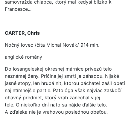
samovražda chlapca, ktorý mal kedysi blízko k
Francesce...
CARTER, Chris
Nočný lovec /číta Michal Novák/ 914 min.
anglické romány
Do losangeleskej okresnej márnice privezú telo
neznámej ženy. Príčina jej smrti je záhadou. Nijaké
jasné stopy, len hrubá niť, ktorou páchateľ zašil obeti
najintímnejšie partie. Patológa však najviac zaskočí
ohavný predmet, ktorý vrah zanechal v jej
tele. O niekoľko dní nato sa nájde ďalšie telo.
A zďaleka nie je vrahovou poslednou obeťou.