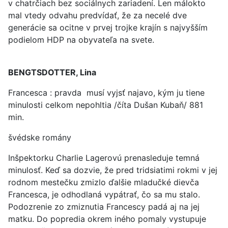
v chatrčiach bez sociálnych zariadení. Len málokto
mal vtedy odvahu predvídať, že za necelé dve
generácie sa ocitne v prvej trojke krajín s najvyšším
podielom HDP na obyvateľa na svete.
BENGTSDOTTER, Lina
Francesca : pravda musí vyjsť najavo, kým ju tiene
minulosti celkom nepohltia /číta Dušan Kubaň/ 881
min.
švédske romány
Inšpektorku Charlie Lagerovú prenasleduje temná
minulosť. Keď sa dozvie, že pred tridsiatimi rokmi v jej
rodnom mestečku zmizlo ďalšie mladučké dievča
Francesca, je odhodlaná vypátrať, čo sa mu stalo.
Podozrenie zo zmiznutia Francescy padá aj na jej
matku. Do popredia okrem iného pomaly vystupuje