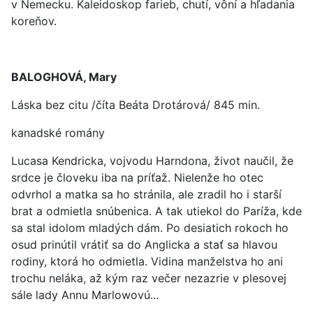
v Nemecku. Kaleidoskop farieb, chutí, vôní a hľadania
koreňov.
BALOGHOVÁ, Mary
Láska bez citu /číta Beáta Drotárová/ 845 min.
kanadské romány
Lucasa Kendricka, vojvodu Harndona, život naučil, že
srdce je človeku iba na príťaž. Nielenže ho otec
odvrhol a matka sa ho stránila, ale zradil ho i starší
brat a odmietla snúbenica. A tak utiekol do Paríža, kde
sa stal idolom mladých dám. Po desiatich rokoch ho
osud prinútil vrátiť sa do Anglicka a stať sa hlavou
rodiny, ktorá ho odmietla. Vidina manželstva ho ani
trochu neláka, až kým raz večer nezazrie v plesovej
sále lady Annu Marlowovú...