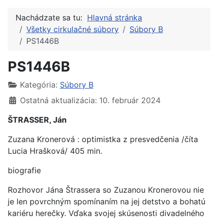
Nachádzate sa tu:
Hlavná stránka
Všetky cirkulačné súbory
Súbory B
PS1446B
PS1446B
Kategória:
Súbory B
Ostatná aktualizácia: 10. február 2024
ŠTRASSER, Ján
Zuzana Kronerová : optimistka z presvedčenia /číta
Lucia Hrašková/ 405 min.
biografie
Rozhovor Jána Štrassera so Zuzanou Kronerovou nie
je len povrchným spomínaním na jej detstvo a bohatú
kariéru herečky. Vďaka svojej skúsenosti divadelného