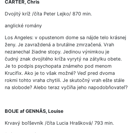
CARTER, Chris
Dvojitý kríž /číta Peter Lejko/ 870 min.
anglické romány
Los Angeles: v opustenom dome sa nájde telo krásnej
ženy. Je zavraždená a brutálne zmrzačená. Vrah
nezanechal žiadne stopy. Jedinou výnimkou je
čudný znak dvojitého kríža vyrytý na zátylku obete.
Je to podpis psychopata známeho pod menom
Krucifix. Ako je to však možné? Veď pred dvoma
rokmi tohto vraha chytili. Je skutočný vrah ešte stále
na slobode? Alebo teraz vyčíňa jeho napodobňovateľ?
BOIJE af GENNÄS, Louise
Krvavý boľševník /číta Lucia Hrašková/ 793 min.