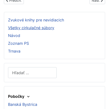
Predchádzajúci článok: PS1447B
Nasledujúc
Predch.
Nasl.
Zvukové knihy pre nevidiacich
Všetky cirkulačné súbory
Návod
Zoznam PS
Trnava
Hľadať
Type 2 or more characters for results.
Pobočky
Banská Bystrica