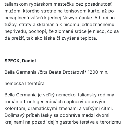
talianskom rybárskom mestečku cez posadnutosť
mužom, ktorého stretne na tenisovom kurte, až po
nenaplnenú vášeň k jednej Newyorčanke. A hoci ho
túžby, straty a sklamania k ničomu jednoznačnému
neprivedú, pochopí, že zlomené srdce je niečo, čo sa
dá prežiť, tak ako láska či zvýšená teplota.
SPECK, Daniel
Bella Germania /číta Beáta Drotárová/ 1200 min.
nemecká literatúra
Bella Germania je veľký nemecko-taliansky rodinný
román o troch generáciách naplnený dobovým
koloritom, dramatickými zmenami a veľkými citmi.
Dojímavý príbeh lásky sa odohráva medzi dvomi
krajinami na pozadí dejín gastarbeiterstva a terorizmu