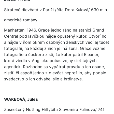
Stratené dievčatá v Paríži /číta Dora Kulová/ 630 min.
americké romány
Manhattan, 1946. Grace jedno ráno na stanici Grand
Central pod lavičkou nájde opustený kufor. Otvorí ho
a nájde v ňom okrem osobných ženských vecí aj tucet
fotografií, na každej z nich je iná žena. Grace vezme
fotografie a čoskoro zistí, že kufor patril Eleanor,
ktorá viedla v Anglicku počas vojny sieť tajných
agentiek. Rozhodne sa vypátrať pravdu o ich osude,
zistiť, či aspoň jedno z dievčat neprežilo, aby podalo
svedectvo o ich odvahe, sile a hrdinstve.
WAKEOVÁ, Jules
Zasnežený Notting Hill /číta Slavomíra Fulínová/ 741