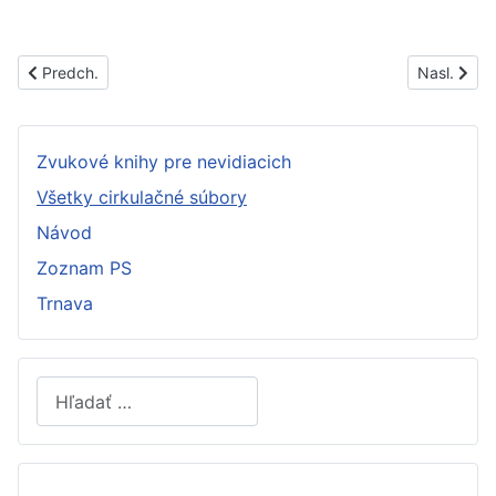
Predchádzajúci článok: PS1479B
Nasledujúc
Predch.
Nasl.
Zvukové knihy pre nevidiacich
Všetky cirkulačné súbory
Návod
Zoznam PS
Trnava
Hľadať
Type 2 or more characters for results.