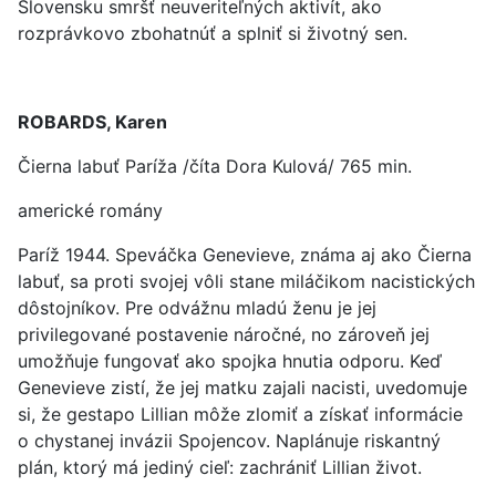
Slovensku smršť neuveriteľných aktivít, ako
rozprávkovo zbohatnúť a splniť si životný sen.
ROBARDS, Karen
Čierna labuť Paríža /číta Dora Kulová/ 765 min.
americké romány
Paríž 1944. Speváčka Genevieve, známa aj ako Čierna
labuť, sa proti svojej vôli stane miláčikom nacistických
dôstojníkov. Pre odvážnu mladú ženu je jej
privilegované postavenie náročné, no zároveň jej
umožňuje fungovať ako spojka hnutia odporu. Keď
Genevieve zistí, že jej matku zajali nacisti, uvedomuje
si, že gestapo Lillian môže zlomiť a získať informácie
o chystanej invázii Spojencov. Naplánuje riskantný
plán, ktorý má jediný cieľ: zachrániť Lillian život.