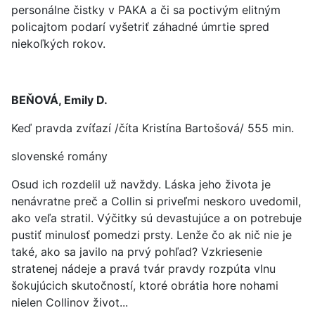
personálne čistky v PAKA a či sa poctivým elitným
policajtom podarí vyšetriť záhadné úmrtie spred
niekoľkých rokov.
BEŇOVÁ, Emily D.
Keď pravda zvíťazí /číta Kristína Bartošová/ 555 min.
slovenské romány
Osud ich rozdelil už navždy. Láska jeho života je
nenávratne preč a Collin si priveľmi neskoro uvedomil,
ako veľa stratil. Výčitky sú devastujúce a on potrebuje
pustiť minulosť pomedzi prsty. Lenže čo ak nič nie je
také, ako sa javilo na prvý pohľad? Vzkriesenie
stratenej nádeje a pravá tvár pravdy rozpúta vlnu
šokujúcich skutočností, ktoré obrátia hore nohami
nielen Collinov život...