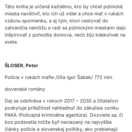
Táto kniha je určená každému, kto by chcel pútnické
miesta navštíviť, kto ich už videl a chce mať v rukách
vzácnu spomienku, a aj tým, ktorí cestovať do
zahraničia nemôžu a radi sa pútnickými miestami dajú
inšpirovať z pohodlia domova, nech žijú kdekoľvek na
svete.
ŠLOSER, Peter
Polícia v rukách mafie /číta Igor Šabek/ 772 min.
slovenské romány
Dej sa odohráva v rokoch 2017 – 2030 a čitateľovi
poskytuje príležitosť nahliadnuť do zákulisia vzniku
PAKA (Policajná kriminálna agentúra). Dozviete sa, či
bos podsvetia môže byť naviazaný na najvyššie
články polície a slovenskej politiky, ako prebiehajú