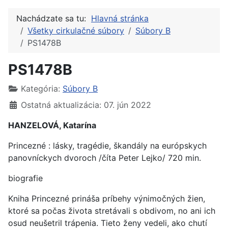
Nachádzate sa tu:
Hlavná stránka
Všetky cirkulačné súbory
Súbory B
PS1478B
PS1478B
Kategória:
Súbory B
Ostatná aktualizácia: 07. jún 2022
HANZELOVÁ, Katarína
Princezné : lásky, tragédie, škandály na európskych
panovníckych dvoroch /číta Peter Lejko/ 720 min.
biografie
Kniha Princezné prináša príbehy výnimočných žien,
ktoré sa počas života stretávali s obdivom, no ani ich
osud neušetril trápenia. Tieto ženy vedeli, ako chutí