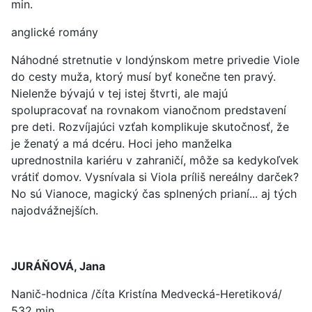
min.
anglické romány
Náhodné stretnutie v londýnskom metre privedie Viole
do cesty muža, ktorý musí byť konečne ten pravý.
Nielenže bývajú v tej istej štvrti, ale majú
spolupracovať na rovnakom vianočnom predstavení
pre deti. Rozvíjajúci vzťah komplikuje skutočnosť, že
je ženatý a má dcéru. Hoci jeho manželka
uprednostnila kariéru v zahraničí, môže sa kedykoľvek
vrátiť domov. Vysnívala si Viola príliš nereálny darček?
No sú Vianoce, magický čas splnených prianí... aj tých
najodvážnejších.
JURÁŇOVÁ, Jana
Nanič-hodnica /číta Kristína Medvecká-Heretiková/
532 min.