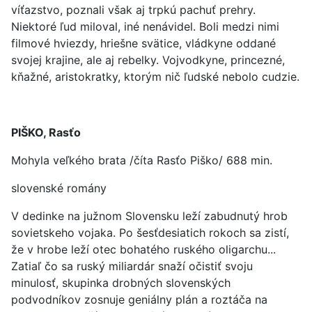
víťazstvo, poznali však aj trpkú pachuť prehry.
Niektoré ľud miloval, iné nenávidel. Boli medzi nimi
filmové hviezdy, hriešne svätice, vládkyne oddané
svojej krajine, ale aj rebelky. Vojvodkyne, princezné,
kňažné, aristokratky, ktorým nič ľudské nebolo cudzie.
PIŠKO, Rasťo
Mohyla veľkého brata /číta Rasťo Piško/ 688 min.
slovenské romány
V dedinke na južnom Slovensku leží zabudnutý hrob
sovietskeho vojaka. Po šesťdesiatich rokoch sa zistí,
že v hrobe leží otec bohatého ruského oligarchu...
Zatiaľ čo sa ruský miliardár snaží očistiť svoju
minulosť, skupinka drobných slovenských
podvodníkov zosnuje geniálny plán a roztáča na