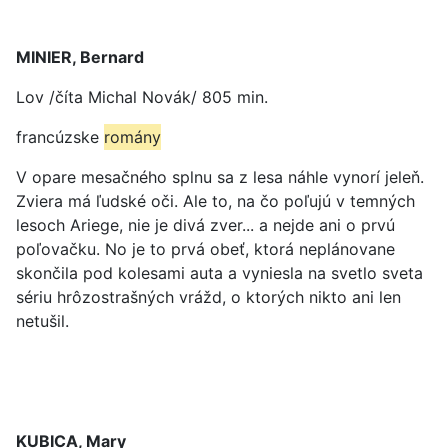
MINIER, Bernard
Lov /číta Michal Novák/ 805 min.
francúzske
romány
V opare mesačného splnu sa z lesa náhle vynorí jeleň.
Zviera má ľudské oči. Ale to, na čo poľujú v temných
lesoch Ariege, nie je divá zver... a nejde ani o prvú
poľovačku. No je to prvá obeť, ktorá neplánovane
skončila pod kolesami auta a vyniesla na svetlo sveta
sériu hrôzostrašných vrážd, o ktorých nikto ani len
netušil.
KUBICA, Mary