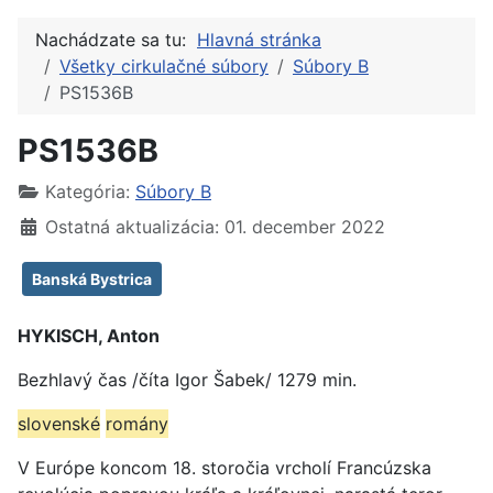
Nachádzate sa tu:
Hlavná stránka
Všetky cirkulačné súbory
Súbory B
PS1536B
PS1536B
Kategória:
Súbory B
Ostatná aktualizácia: 01. december 2022
Banská Bystrica
HYKISCH, Anton
Bezhlavý čas /číta Igor Šabek/ 1279 min.
slovenské
romány
V Európe koncom 18. storočia vrcholí Francúzska