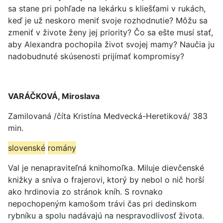
sa stane pri pohľade na lekárku s kliešťami v rukách,
keď je už neskoro meniť svoje rozhodnutie? Môžu sa
zmeniť v živote ženy jej priority? Čo sa ešte musí stať,
aby Alexandra pochopila život svojej mamy? Naučia ju
nadobudnuté skúsenosti prijímať kompromisy?
VARÁČKOVÁ, Miroslava
Zamilovaná /číta Kristína Medvecká-Heretiková/ 383
min.
slovenské
romány
Val je nenapraviteľná knihomoľka. Miluje dievčenské
knižky a sníva o frajerovi, ktorý by nebol o nič horší
ako hrdinovia zo stránok kníh. S rovnako
nepochopeným kamošom trávi čas pri dedinskom
rybníku a spolu nadávajú na nespravodlivosť života.