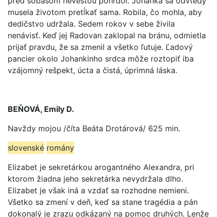
pred sobášom nevestou pohrdol. Johanka sa odvtedy
musela životom pretĺkať sama. Robila, čo mohla, aby
dedičstvo udržala. Sedem rokov v sebe živila
nenávisť. Keď jej Radovan zaklopal na bránu, odmietla
prijať pravdu, že sa zmenil a všetko ľutuje. Ľadový
pancier okolo Johankinho srdca môže roztopiť iba
vzájomný rešpekt, úcta a čistá, úprimná láska.
BEŇOVÁ, Emily D.
Navždy mojou /číta Beáta Drotárová/ 625 min.
slovenské
romány
Elizabet je sekretárkou arogantného Alexandra, pri
ktorom žiadna jeho sekretárka nevydržala dlho.
Elizabet je však iná a vzdať sa rozhodne nemieni.
Všetko sa zmení v deň, keď sa stane tragédia a pán
dokonalý je zrazu odkázaný na pomoc druhých. Lenže