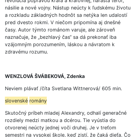
revolúcia popravou kráľa a kráľovnej, narastá teror,
násilie a nové vojny. Nástup neúcty k ľudskému životu
a rozkladu základných hodnôt sa netýka len udalostí
pred dvesto rokmi. V niečom pripomína aj dnešné
časy. Autor týmto románom varuje, ale zároveň
naznačuje, že „bezhlavý čas“ sa dá prekonať iba
vzájomným porozumením, láskou a návratom k
zdravému rozumu.
WENZLOVÁ ŠVÁBEKOVÁ, Zdenka
Neviem plávať /číta Svetlana Wittnerová/ 605 min.
slovenské
romány
Skutočný príbeh mladej Alexandry, odhalí generačné
rozdiely medzi matkou a dcérou. Tie vyústia do
otvorenej neúcty jednej voči druhej. Je v treťom
semestri na vysokej škole, keď zistí, že čaká dieťa. Čo