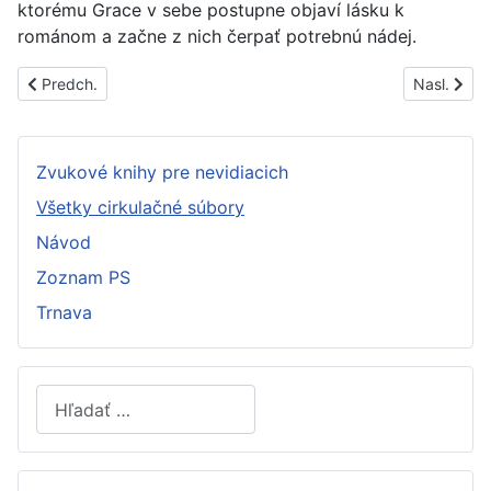
ktorému Grace v sebe postupne objaví lásku k
románom a začne z nich čerpať potrebnú nádej.
Predchádzajúci článok: PS1537B
Nasledujúc
Predch.
Nasl.
Zvukové knihy pre nevidiacich
Všetky cirkulačné súbory
Návod
Zoznam PS
Trnava
Hľadať
Type 2 or more characters for results.