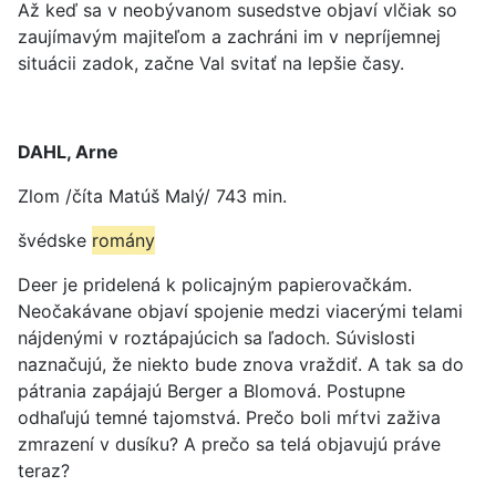
Až keď sa v neobývanom susedstve objaví vlčiak so
zaujímavým majiteľom a zachráni im v nepríjemnej
situácii zadok, začne Val svitať na lepšie časy.
DAHL, Arne
Zlom /číta Matúš Malý/ 743 min.
švédske
romány
Deer je pridelená k policajným papierovačkám.
Neočakávane objaví spojenie medzi viacerými telami
nájdenými v roztápajúcich sa ľadoch. Súvislosti
naznačujú, že niekto bude znova vraždiť. A tak sa do
pátrania zapájajú Berger a Blomová. Postupne
odhaľujú temné tajomstvá. Prečo boli mŕtvi zaživa
zmrazení v dusíku? A prečo sa telá objavujú práve
teraz?