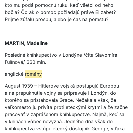
kto mu podá pomocnú ruku, keď všetci od neho
bočia? Čo ak o pomoc požiadajú práve Elizabet?
Prijme zúfalú prosbu, alebo je čas na pomstu?
MARTIN, Madeline
Posledné kníhkupectvo v Londýne /číta Slavomíra
Fulínová/ 660 min.
anglické
romány
August 1939 – Hitlerove vojská postupujú Európou
a na prepuknutie vojny sa pripravuje i Londýn, do
ktorého sa prisťahovala Grace. Nečakala však, že
veľkomesto ju privíta protileteckými krytmi a že začne
pracovať v zaprášenom kníhkupectve. Najmä, keď sa
v knihách vôbec nevyzná. Jedného dňa však do
kníhkupectva vstúpi letecký dôstojník George, vďaka