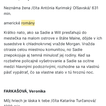
Neznáma žena /číta Antónia Kurimský Oľšavská/ 631
min.
americké
romány
Krátko nato, ako sa Sadie a Will presťahujú do
mestečka na malom ostrove v štáte Maine, dôjde v ich
susedstve k chladnokrvnej vražde Morgan. Vražda
otrasie celou miestnou komunitou, no Sadie
znepokojuje aj temná minulosť jej rodiny. Keď sa
rozbehne policajné vyšetrovanie a Sadie sa ocitne
medzi hlavnými podozrivými, rozhodne sa na vlastnú
päsť vypátrať, čo sa vlastne stalo v tú hroznú noc.
FARKAŠOVÁ, Veronika
Môj hriech je láska k tebe /číta Katarína Turčanová/