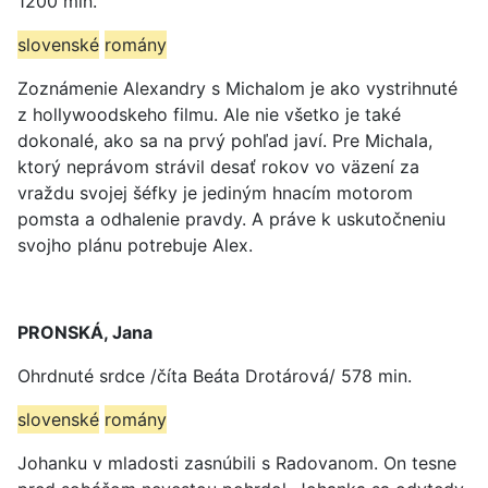
1200 min.
slovenské
romány
Zoznámenie Alexandry s Michalom je ako vystrihnuté
z hollywoodskeho filmu. Ale nie všetko je také
dokonalé, ako sa na prvý pohľad javí. Pre Michala,
ktorý neprávom strávil desať rokov vo väzení za
vraždu svojej šéfky je jediným hnacím motorom
pomsta a odhalenie pravdy. A práve k uskutočneniu
svojho plánu potrebuje Alex.
PRONSKÁ, Jana
Ohrdnuté srdce /číta Beáta Drotárová/ 578 min.
slovenské
romány
Johanku v mladosti zasnúbili s Radovanom. On tesne