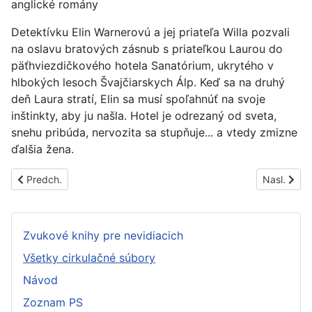
anglické romány
Detektívku Elin Warnerovú a jej priateľa Willa pozvali
na oslavu bratových zásnub s priateľkou Laurou do
päťhviezdičkového hotela Sanatórium, ukrytého v
hlbokých lesoch Švajčiarskych Álp. Keď sa na druhý
deň Laura stratí, Elin sa musí spoľahnúť na svoje
inštinkty, aby ju našla. Hotel je odrezaný od sveta,
snehu pribúda, nervozita sa stupňuje... a vtedy zmizne
ďalšia žena.
Predchádzajúci článok: PS1637B
Nasledujúc
Predch.
Nasl.
Zvukové knihy pre nevidiacich
Všetky cirkulačné súbory
Návod
Zoznam PS