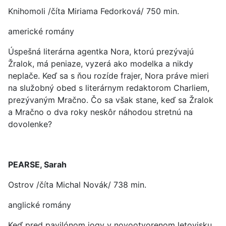
Knihomoli /číta Miriama Fedorková/ 750 min.
americké romány
Úspešná literárna agentka Nora, ktorú prezývajú
Žralok, má peniaze, vyzerá ako modelka a nikdy
neplače. Keď sa s ňou rozíde frajer, Nora práve mieri
na služobný obed s literárnym redaktorom Charliem,
prezývaným Mračno. Čo sa však stane, keď sa Žralok
a Mračno o dva roky neskôr náhodou stretnú na
dovolenke?
PEARSE, Sarah
Ostrov /číta Michal Novák/ 738 min.
anglické romány
Keď pred pavilónom jogy v novootvorenom letovisku