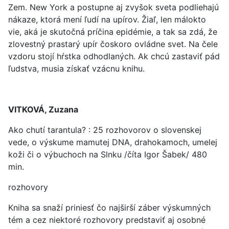
Zem. New York a postupne aj zvyšok sveta podliehajú
nákaze, ktorá mení ľudí na upírov. Žiaľ, len málokto
vie, aká je skutočná príčina epidémie, a tak sa zdá, že
zlovestný prastarý upír čoskoro ovládne svet. Na čele
vzdoru stojí hŕstka odhodlaných. Ak chcú zastaviť pád
ľudstva, musia získať vzácnu knihu.
VITKOVÁ, Zuzana
Ako chutí tarantula? : 25 rozhovorov o slovenskej
vede, o výskume mamutej DNA, drahokamoch, umelej
koži či o výbuchoch na Slnku /číta Igor Šabek/ 480
min.
rozhovory
Kniha sa snaží priniesť čo najširší záber výskumných
tém a cez niektoré rozhovory predstaviť aj osobné