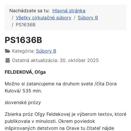
Nachádzate sa tu:
Hlavná stránka
Všetky cirkulačné súbory
Súbory B
PS1636B
PS1636B
Kategória:
Súbory B
Ostatná aktualizácia: 30. október 2025
FELDEKOVÁ, Oľga
Možno si zatancujeme na druhom svete /číta Dora
Kulová/ 535 min.
slovenské prózy
Zbierka próz Oľgy Feldekovej je výberom textov, ktoré
publikovala v minulosti. Okrem poviedok
inšpirovaných detstvom na Orave tu čitateľ nájde