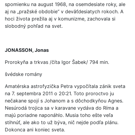
spomienku na august 1968, na osemdesiate roky, ale
aj na „pražské obdobie“ v deväťdesiatych rokoch. A
hoci života prežila aj v komunizme, zachovala si
slobodný pohľad na svet.
JONASSON, Jonas
Prorokyňa a trkvas /číta Igor Šabek/ 794 min.
švédske romány
Amatérska astrofyzička Petra vypočítala zánik sveta
na 7. septembra 2011 o 20:21. Toto proroctvo ju
nečakane spojí s Johanom a s dôchodkyňou Agnes.
Nesúrodá trojica sa v karavane vydáva do Ríma a
majú poriadne naponáhlo. Musia toho ešte veľa
stihnúť, ale ako to už býva, nič nejde podľa plánu.
Dokonca ani koniec sveta.