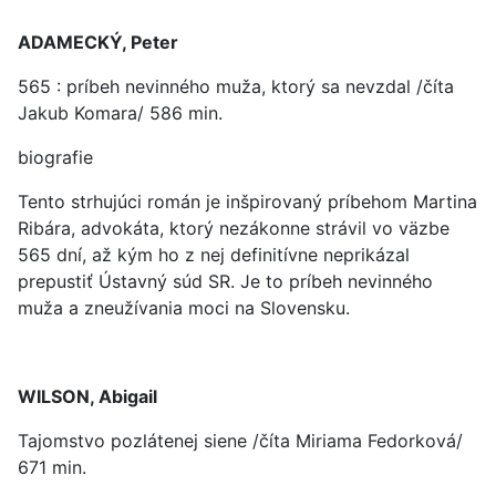
ADAMECKÝ, Peter
565 : príbeh nevinného muža, ktorý sa nevzdal /číta
Jakub Komara/ 586 min.
biografie
Tento strhujúci román je inšpirovaný príbehom Martina
Ribára, advokáta, ktorý nezákonne strávil vo väzbe
565 dní, až kým ho z nej definitívne neprikázal
prepustiť Ústavný súd SR. Je to príbeh nevinného
muža a zneužívania moci na Slovensku.
WILSON, Abigail
Tajomstvo pozlátenej siene /číta Miriama Fedorková/
671 min.