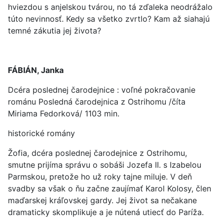
hviezdou s anjelskou tvárou, no tá zďaleka neodrážalo
túto nevinnosť. Kedy sa všetko zvrtlo? Kam až siahajú
temné zákutia jej života?
FÁBIÁN, Janka
Dcéra poslednej čarodejnice : voľné pokračovanie
románu Posledná čarodejnica z Ostrihomu /číta
Miriama Fedorková/ 1103 min.
historické romány
Žofia, dcéra poslednej čarodejnice z Ostrihomu,
smutne prijíma správu o sobáši Jozefa II. s Izabelou
Parmskou, pretože ho už roky tajne miluje. V deň
svadby sa však o ňu začne zaujímať Karol Kolosy, člen
maďarskej kráľovskej gardy. Jej život sa nečakane
dramaticky skomplikuje a je nútená utiecť do Paríža.