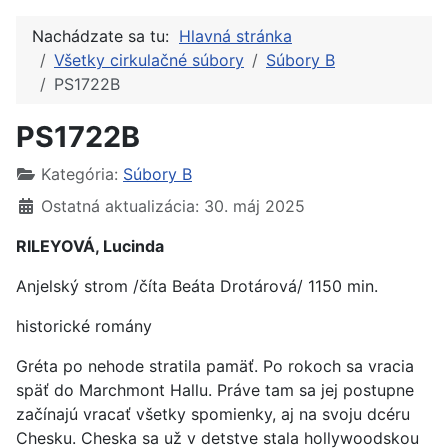
Nachádzate sa tu:
Hlavná stránka
Všetky cirkulačné súbory
Súbory B
PS1722B
PS1722B
Kategória:
Súbory B
Ostatná aktualizácia: 30. máj 2025
RILEYOVÁ, Lucinda
Anjelský strom /číta Beáta Drotárová/ 1150 min.
historické romány
Gréta po nehode stratila pamäť. Po rokoch sa vracia
späť do Marchmont Hallu. Práve tam sa jej postupne
začínajú vracať všetky spomienky, aj na svoju dcéru
Chesku. Cheska sa už v detstve stala hollywoodskou