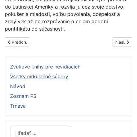
do Latinskej Ameriky a rozvíja ju cez svoje detstvo,
pokušenia mladosti, voľbu povolania, dospelosť a
zrelý vek až po rozprávanie o celom období
pontifikátu do súčasnosti.
Predchádzajúci článok: PS1723B
Nasledujúc
Predch.
Nasl.
Zvukové knihy pre nevidiacich
Všetky cirkulačné súbory
Návod
Zoznam PS
Trnava
Hľadať