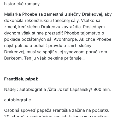
historické romány
Maliarka Phoebe sa zamestná u slečny Drakeovej, aby
dokončila rekonštrukciu tanečnej sály. Všetko sa
zmení, keď slečnu Drakeovú zavraždia. Posledným
dychom však stihne prezradiť Phoebe tajomstvo o
poklade pozlátených sál Avonthorpe. Ak chce Phoebe
nájsť poklad a odhaliť pravdu o smrti slečny
Drakeovej, musí sa spojiť s jej synovcom poručíkom
Burkeom. Ten ju však pekelne priťahuje...
František, pápež
Nádej : autobiografia /číta Jozef Lapšanský/ 900 min.
autobiografie
Osobná spoveď pápeža Františka začína na počiatku
20. storočia, emigráciou svojich talianskych predkov