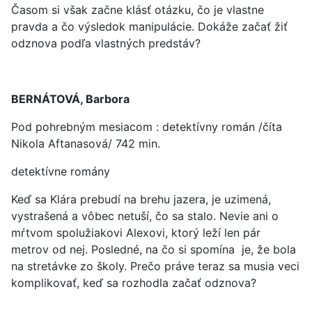
Časom si však začne klásť otázku, čo je vlastne
pravda a čo výsledok manipulácie. Dokáže začať žiť
odznova podľa vlastných predstáv?
BERNÁTOVÁ, Barbora
Pod pohrebným mesiacom : detektívny román /číta
Nikola Aftanasová/ 742 min.
detektívne romány
Keď sa Klára prebudí na brehu jazera, je uzimená,
vystrašená a vôbec netuší, čo sa stalo. Nevie ani o
mŕtvom spolužiakovi Alexovi, ktorý leží len pár
metrov od nej. Posledné, na čo si spomína je, že bola
na stretávke zo školy. Prečo práve teraz sa musia veci
komplikovať, keď sa rozhodla začať odznova?