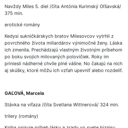
Navždy Miles 5. diel /číta Antónia Kurimský Oľšavská/
375 min.
erotické romány
Kedysi sukničkárskych bratov Milesovcov vytrhli z
povrchného života miliardárov výnimočné ženy. Láska
ich zmenila. Prechádzajú vlastným životným príbehom
po boku svojich milovaných polovičiek. Roky im
priniesli nádherné chvíle plné vášne. No čakajú na nich
aj skúšky, ktoré môžu ich vzťah upevniť alebo rozdeliť.
GAĽOVÁ, Marcela
Stávka na víťaza /číta Svetlana Wittnerová/ 324 min.
trilery (romány)
Kniha opisuje príbeh lásky a zrady vo svete biznisu,