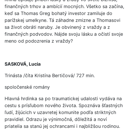
finančných trhov a ambícií mocných. Všetko sa začína,
keď sa Thomas Greg bohatý investor zamiluje do
parížskej umelkyne. Tá záhadne zmizne a Thomasovi
sa život obráti naruby. Je obvinený z vraždy a z
finančných podvodov. Nájde svoju lásku a očistí svoje
meno od podozrenia z vraždy?
SASKOVÁ, Lucia
Trinásta /číta Kristína Bertičová/ 727 min.
spoločenské romány
Hlavná hrdinka sa po traumatickej udalosti vydáva na
cestu s prísľubom nového života. Spoznáva šťastných
ľudí, žijúcich v uzavretej komunite podľa striktných
pravidiel. Odrazu je výnimočná, dôležitá a noví
priatelia sa stanú jej ochrancami i najbližšou rodinou.