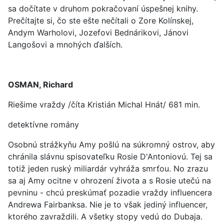
sa dočítate v druhom pokračovaní úspešnej knihy.
Prečítajte si, čo ste ešte nečítali o Zore Kolínskej,
Andym Warholovi, Jozefovi Bednárikovi, Jánovi
Langošovi a mnohých ďalších.
OSMAN, Richard
Riešime vraždy /číta Kristián Michal Hnát/ 681 min.
detektívne romány
Osobnú strážkyňu Amy pošlú na súkromný ostrov, aby
chránila slávnu spisovateľku Rosie D'Antoniovú. Tej sa
totiž jeden ruský miliardár vyhráža smrťou. No zrazu
sa aj Amy ocitne v ohrození života a s Rosie utečú na
pevninu - chcú preskúmať pozadie vraždy influencera
Andrewa Fairbanksa. Nie je to však jediný influencer,
ktorého zavraždili. A všetky stopy vedú do Dubaja.