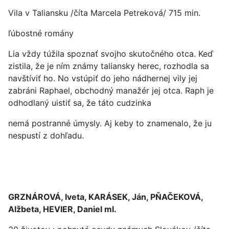
Vila v Taliansku /číta Marcela Petreková/ 715 min.
ľúbostné romány
Lia vždy túžila spoznať svojho skutočného otca. Keď
zistila, že je ním známy taliansky herec, rozhodla sa
navštíviť ho. No vstúpiť do jeho nádhernej vily jej
zabráni Raphael, obchodný manažér jej otca. Raph je
odhodlaný uistiť sa, že táto cudzinka
nemá postranné úmysly. Aj keby to znamenalo, že ju
nespustí z dohľadu.
GRZNÁROVÁ, Iveta, KARÁSEK, Ján, PŇAČEKOVÁ,
Alžbeta, HEVIER, Daniel ml.