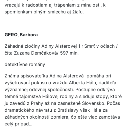
vracajú k radostiam aj trápeniam z minulosti, k
spomienkam plným smiechu aj žiaľu.
GERO, Barbora
Záhadné zločiny Adiny Alsterovej 1 : Smrť v očiach /
číta Zuzana Demčáková/ 597 min.
detektívne romány
Známa spisovateľka Adina Alsterová pomáha pri
vyšetrovaní pokusu o vraždu Alberta Hálu, riaditeľa
významnej odevnej spoločnosti. Postupne odkrýva
temné tajomstvá Hálovej rodiny a sleduje stopy, ktoré
ju zavedú z Prahy až na zasnežené Slovensko. Počas
dramatického návratu z Bratislavy však Hála za
záhadných okolností zomiera, čo ešte viac zamotáva
celý prípad...