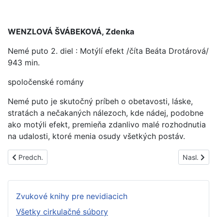
WENZLOVÁ ŠVÁBEKOVÁ, Zdenka
Nemé puto 2. diel : Motýlí efekt /číta Beáta Drotárová/
943 min.
spoločenské romány
Nemé puto je skutočný príbeh o obetavosti, láske,
stratách a nečakaných nálezoch, kde nádej, podobne
ako motýli efekt, premieňa zdanlivo malé rozhodnutia
na udalosti, ktoré menia osudy všetkých postáv.
Predchádzajúci článok: PS1740B
Nasledujúc
Predch.
Nasl.
Zvukové knihy pre nevidiacich
Všetky cirkulačné súbory