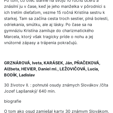
Po tom, čo otec siahne na svoju 10 ročnú dcéru a
znásilní ju v čase, keď je jeho manželka v pôrodnici s
ich tretím dieťaťom, vezme 15 ročná Kristína sestru k
starkej. Tam sa začína cesta troch sestier, plná bolesti,
odriekania, smútku, ale aj lásky. Po čase sa na
gymnáziu Kristína zamiluje do charizmatického
Marcela, ktorý však tragicky príde o nohu a jej
vnútorné zápasy a trápenia pokračujú.
GRZNÁROVÁ, Iveta, KARÁSEK, Ján, PŇAČEKOVÁ,
Alžbeta, HEVIER, Daniel ml., LEŽOVIČOVÁ, Lucia,
BODÍK, Ladislav
30 životov II. : pohnuté osudy známych Slovákov /číta
Jozef Lapšanský/ 640 min.
biografie
O tom ako osud zamiešal karty 30 známym Slovákom,