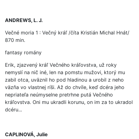
ANDREWS, L. J.
Večné moria 1 : Večný kráľ /číta Kristián Michal Hnát/
870 min.
fantasy romány
Erik, zjazvený kráľ Večného kráľovstva, už roky
nemyslí na nič iné, len na pomstu mužovi, ktorý mu
zabil otca, uväznil ho pod hladinou a urobil z neho
väzňa vo vlastnej ríši. Až do chvíle, keď dcéra jeho
nepriateľa neúmyselne pretrhne putá Večného
kráľovstva. Oni mu ukradli korunu, on im za to ukradol
dcéru...
CAPLINOVÁ, Julie