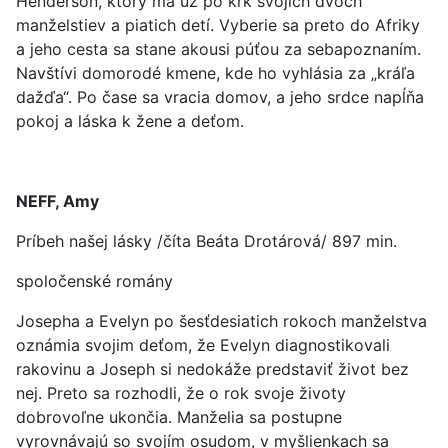
Henderson, ktorý má už po krk svojich dvoch
manželstiev a piatich detí. Vyberie sa preto do Afriky
a jeho cesta sa stane akousi púťou za sebapoznaním.
Navštívi domorodé kmene, kde ho vyhlásia za „kráľa
dažďa“. Po čase sa vracia domov, a jeho srdce napĺňa
pokoj a láska k žene a deťom.
NEFF, Amy
Príbeh našej lásky /číta Beáta Drotárová/ 897 min.
spoločenské romány
Josepha a Evelyn po šesťdesiatich rokoch manželstva
oznámia svojim deťom, že Evelyn diagnostikovali
rakovinu a Joseph si nedokáže predstaviť život bez
nej. Preto sa rozhodli, že o rok svoje životy
dobrovoľne ukončia. Manželia sa postupne
vyrovnávajú so svojím osudom, v myšlienkach sa