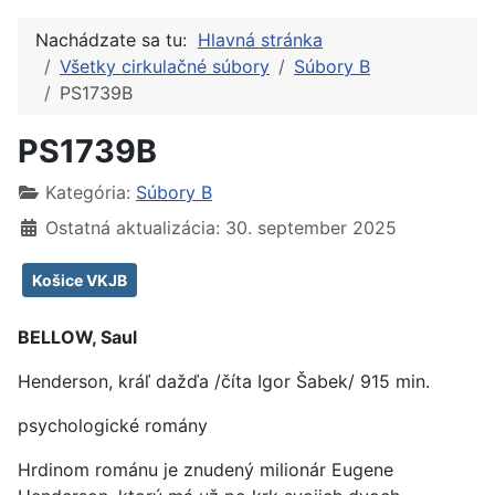
Nachádzate sa tu:
Hlavná stránka
Všetky cirkulačné súbory
Súbory B
PS1739B
PS1739B
Kategória:
Súbory B
Ostatná aktualizácia: 30. september 2025
Košice VKJB
BELLOW, Saul
Henderson, kráľ dažďa /číta Igor Šabek/ 915 min.
psychologické romány
Hrdinom románu je znudený milionár Eugene