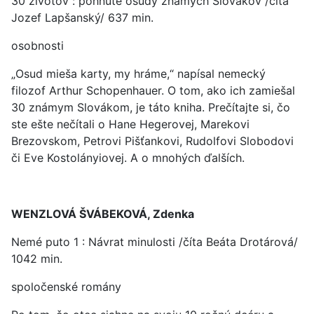
30 životov : pohnuté osudy známych Slovákov /číta
Jozef Lapšanský/ 637 min.
osobnosti
„Osud mieša karty, my hráme,“ napísal nemecký
filozof Arthur Schopenhauer. O tom, ako ich zamiešal
30 známym Slovákom, je táto kniha. Prečítajte si, čo
ste ešte nečítali o Hane Hegerovej, Marekovi
Brezovskom, Petrovi Pišťankovi, Rudolfovi Slobodovi
či Eve Kostolányiovej. A o mnohých ďalších.
WENZLOVÁ ŠVÁBEKOVÁ, Zdenka
Nemé puto 1 : Návrat minulosti /číta Beáta Drotárová/
1042 min.
spoločenské romány