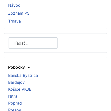
Návod
Zoznam PS
Trnava
Hľadať
Type 2 or more characters for results.
Pobočky
Banská Bystrica
Bardejov
Košice VKJB
Nitra
Poprad
Prešov