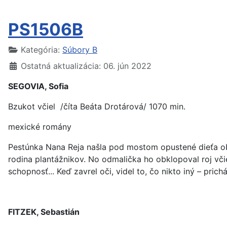
PS1506B
Kategória:
Súbory B
Ostatná aktualizácia: 06. jún 2022
SEGOVIA, Sofia
Bzukot včiel /číta Beáta Drotárová/ 1070 min.
mexické romány
Pestúnka Nana Reja našla pod mostom opustené dieťa ob
rodina plantážnikov. No odmalička ho obklopoval roj včie
schopnosť... Keď zavrel oči, videl to, čo nikto iný – prich
FITZEK, Sebastián