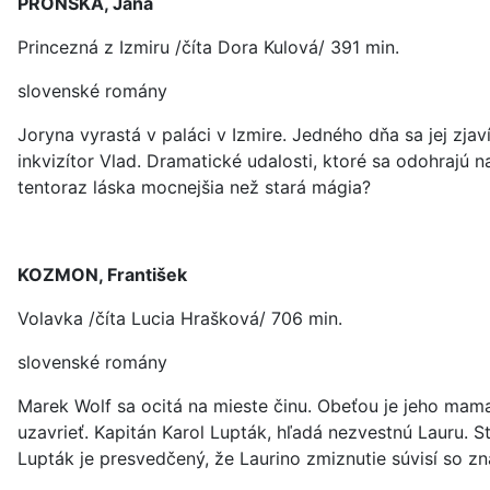
PRONSKÁ, Jana
Princezná z Izmiru /číta Dora Kulová/ 391 min.
slovenské romány
Joryna vyrastá v paláci v Izmire. Jedného dňa sa jej zjav
inkvizítor Vlad. Dramatické udalosti, ktoré sa odohrajú na
tentoraz láska mocnejšia než stará mágia?
KOZMON, František
Volavka /číta Lucia Hrašková/ 706 min.
slovenské romány
Marek Wolf sa ocitá na mieste činu. Obeťou je jeho mama
uzavrieť. Kapitán Karol Lupták, hľadá nezvestnú Lauru. 
Lupták je presvedčený, že Laurino zmiznutie súvisí so z