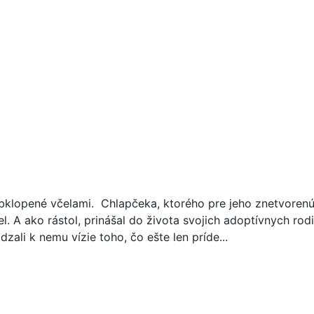
klopené včelami. Chlapčeka, ktorého pre jeho znetvorenú 
l. A ako rástol, prinášal do života svojich adoptívnych ro
ádzali k nemu vízie toho, čo ešte len príde...