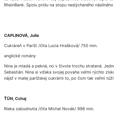
RheinBank. Spolu prídu na stopu neslýchaného násilného 
CAPLINOVÁ, Julie
Cukráreň v Paríži /číta Lucia Hrašková/ 750 min.
anglické romány
Nina je mladá a pekná, no v živote trochu stratená. Jed
Sebastián. Nina si vďaka svojej povahe veľmi rýchlo získ
nájsť v malej parížskej cukrárni to, po čom tak veľmi túži
ŤÜN, Cchaj
Rieka zabudnutia /číta Michal Novák/ 996 min.