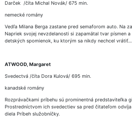
Darček /číta Michal Novák/ 675 min.
nemecké romány
Vedľa Milana Berga zastane pred semaforom auto. Na zadn
Napriek svojej nevzdelanosti si zapamätal tvar písmen a 
detských spomienok, ku ktorým sa nikdy nechcel vrátiť...
ATWOOD, Margaret
Svedectvá /číta Dora Kulová/ 695 min.
kanadské romány
Rozprávačkami príbehu sú prominentná predstaviteľka gi
Prostredníctvom ich svedectiev sa pred čitateľom odvíja
diela Príbeh služobníčky.