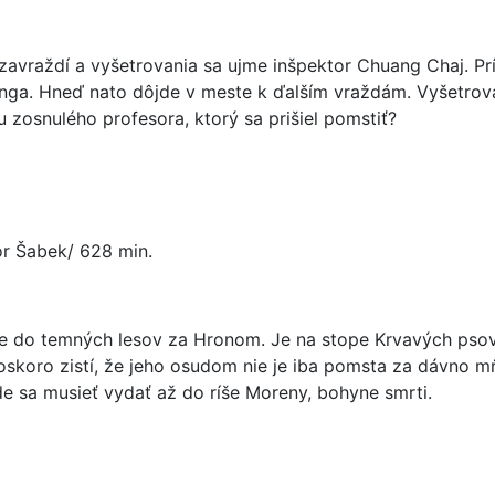
vraždí a vyšetrovania sa ujme inšpektor Chuang Chaj. Príp
a. Hneď nato dôjde v meste k ďalším vraždám. Vyšetrovani
u zosnulého profesora, ktorý sa prišiel pomstiť?
gor Šabek/ 628 min.
je do temných lesov za Hronom. Je na stope Krvavých psov,
o zistí, že jeho osudom nie je iba pomsta za dávno mŕtvyc
e sa musieť vydať až do ríše Moreny, bohyne smrti.