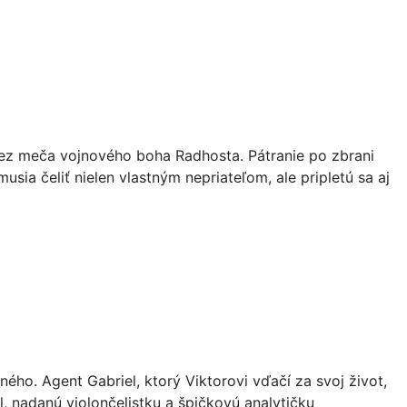
ez meča vojnového boha Radhosta. Pátranie po zbrani
ia čeliť nielen vlastným nepriateľom, ale pripletú sa aj
ého. Agent Gabriel, ktorý Viktorovi vďačí za svoj život,
l, nadanú violončelistku a špičkovú analytičku