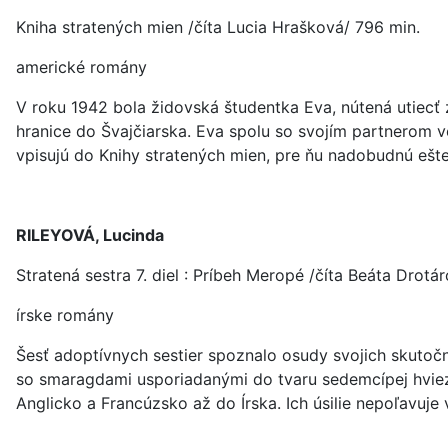
Kniha stratených mien /číta Lucia Hrašková/ 796 min.
americké romány
V roku 1942 bola židovská študentka Eva, nútená utiecť z
hranice do Švajčiarska. Eva spolu so svojím partnerom 
vpisujú do Knihy stratených mien, pre ňu nadobudnú ešt
RILEYOVÁ, Lucinda
Stratená sestra 7. diel : Príbeh Meropé /číta Beáta Drotá
írske romány
Šesť adoptívnych sestier spoznalo osudy svojich skutočný
so smaragdami usporiadanými do tvaru sedemcípej hviezd
Anglicko a Francúzsko až do Írska. Ich úsilie nepoľavuje 