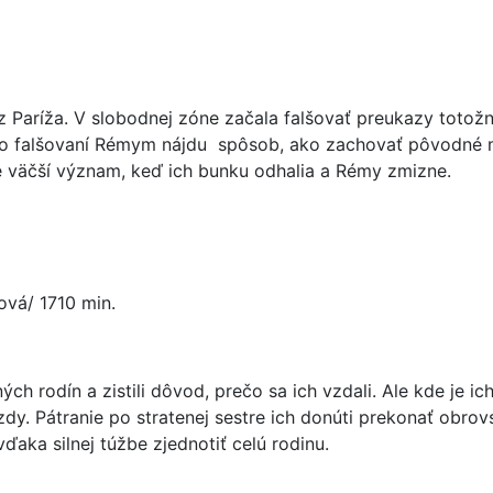
 Paríža. V slobodnej zóne začala falšovať preukazy totožno
vo falšovaní Rémym nájdu spôsob, ako zachovať pôvodné me
e väčší význam, keď ich bunku odhalia a Rémy zmizne.
rová/ 1710 min.
ch rodín a zistili dôvod, prečo sa ich vzdali. Ale kde je i
y. Pátranie po stratenej sestre ich donúti prekonať obro
vďaka silnej túžbe zjednotiť celú rodinu.