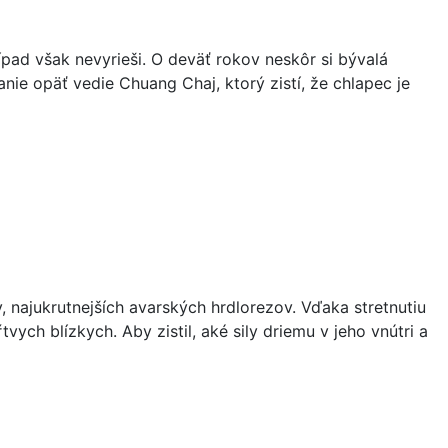
ad však nevyrieši. O deväť rokov neskôr si bývalá
e opäť vedie Chuang Chaj, ktorý zistí, že chlapec je
 najukrutnejších avarských hrdlorezov. Vďaka stretnutiu
h blízkych. Aby zistil, aké sily driemu v jeho vnútri a