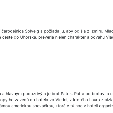
í čarodejnica Solveig a požiada ju, aby odišla z Izmiru. Mla
 ceste do Uhorska, preveria nielen charakter a odvahu Vlada a
 a hlavným podozrivým je brat Patrik. Pátra po bratovi a 
Stopy ho zavedú do hotela vo Viedni, z ktorého Laura zmiz
námou americkou speváčkou, ktorá v tú noc v hoteli organi