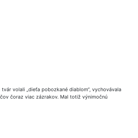
tvár volali „dieťa pobozkané diablom“, vychovávala
dičov čoraz viac zázrakov. Mal totiž výnimočnú