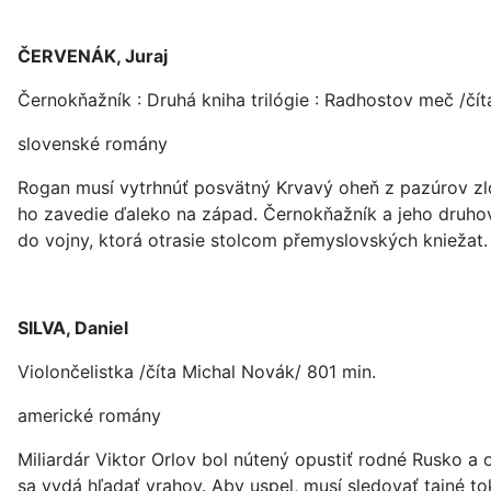
ČERVENÁK, Juraj
Černokňažník : Druhá kniha trilógie : Radhostov meč /čít
slovenské romány
Rogan musí vytrhnúť posvätný Krvavý oheň z pazúrov zl
ho zavedie ďaleko na západ. Černokňažník a jeho druhovi
do vojny, ktorá otrasie stolcom přemyslovských kniežat.
SILVA, Daniel
Violončelistka /číta Michal Novák/ 801 min.
americké romány
Miliardár Viktor Orlov bol nútený opustiť rodné Rusko a 
sa vydá hľadať vrahov. Aby uspel, musí sledovať tajné to