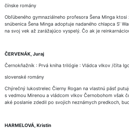
čínske romány
Obľúbeného gymnaziálneho profesora Šena Minga ktosi za
snúbenica Šena Minga adoptuje nadaného chlapca S’ Wang
na svoj vek až zarážajúco vyspelý. Čo ak je reinkarnácio
ČERVENÁK, Juraj
Černokňažník : Prvá kniha trilógie : Vládca vlkov /číta I
slovenské romány
Chýrečný lukostrelec Čierny Rogan na vlastnú päsť putu
s vedmou Mirenou a vládcom vlkov Černobohom však čoskor
aké poslanie zdedil po svojich neznámych predkoch, bud
HARMELOVÁ, Kristin