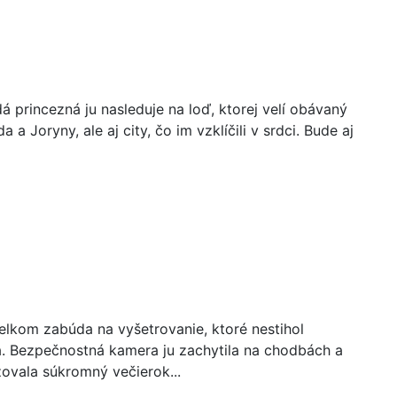
dá princezná ju nasleduje na loď, ktorej velí obávaný
 Joryny, ale aj city, čo im vzklíčili v srdci. Bude aj
celkom zabúda na vyšetrovanie, ktoré nestihol
la. Bezpečnostná kamera ju zachytila na chodbách a
zovala súkromný večierok...