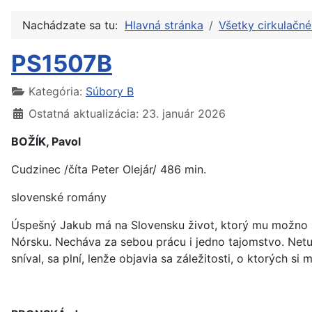
Nachádzate sa tu:
Hlavná stránka
Všetky cirkulačn
PS1507B
Kategória:
Súbory B
Ostatná aktualizácia: 23. január 2026
BOŽÍK, Pavol
Cudzinec /číta Peter Olejár/ 486 min.
slovenské romány
Úspešný Jakub má na Slovensku život, ktorý mu možno i
Nórsku. Necháva za sebou prácu i jedno tajomstvo. Netuš
sníval, sa plní, lenže objavia sa záležitosti, o ktorých s