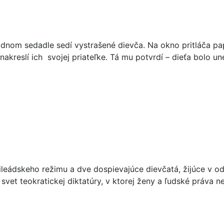
om sedadle sedí vystrašené dievča. Na okno pritláča papier
nakreslí ich svojej priateľke. Tá mu potvrdí – dieťa bolo u
leádskeho režimu a dve dospievajúce dievčatá, žijúce v od
 svet teokratickej diktatúry, v ktorej ženy a ľudské práva