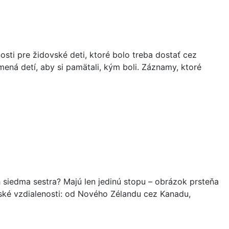
sti pre židovské deti, ktoré bolo treba dostať cez
ná detí, aby si pamätali, kým boli. Záznamy, ktoré
ch siedma sestra? Majú len jedinú stopu – obrázok prsteňa
vské vzdialenosti: od Nového Zélandu cez Kanadu,