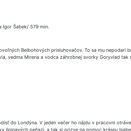
a Igor Šabek/ 579 min.
ovoľných Belbohových prisluhovačov. To sa mu nepodarí b
a, vedma Mirena a vodca záhrobnej svorky Goryvlad tak mus
odísť do Londýna. V jeden večer ho nájdu v pracovni otráven
ky špinavých peňazí, a tak si prizve na pomoc krásnu Isabe