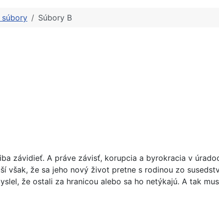
é súbory
Súbory B
ba závidieť. A práve závisť, korupcia a byrokracia v úra
í však, že sa jeho nový život pretne s rodinou zo susedst
i myslel, že ostali za hranicou alebo sa ho netýkajú. A tak 