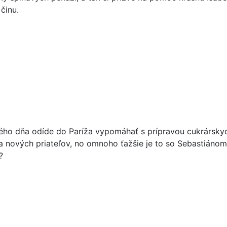
činu.
ného dňa odíde do Paríža vypomáhať s prípravou cukrárskyc
a nových priateľov, no omnoho ťažšie je to so Sebastiánom,
?