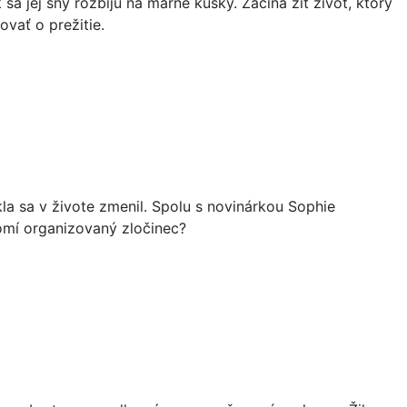
a jej sny rozbijú na márne kúsky. Začína žiť život, ktorý
ovať o prežitie.
ekla sa v živote zmenil. Spolu s novinárkou Sophie
omí organizovaný zločinec?