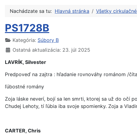
Nachádzate sa tu:
Hlavná stránka
Všetky cirkulačn
PS1728B
Kategória:
Súbory B
Ostatná aktualizácia: 23. júl 2025
LAVRÍK, Silvester
Predpoveď na zajtra : hľadanie rovnováhy románom /čít
ľúbostné romány
Zoja láske neverí, bojí sa len smrti, ktorej sa už do očí
Chudej Lehoty, tí ľúbia iba svoje spomienky. Zoja a Vladi
CARTER, Chris