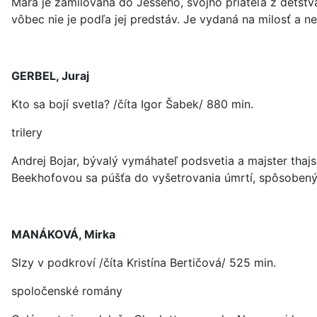
Mara je zamilovaná do Jesseho, svojho priateľa z detstva
vôbec nie je podľa jej predstáv. Je vydaná na milosť a ne
GERBEL, Juraj
Kto sa bojí svetla? /číta Igor Šabek/ 880 min.
trilery
Andrej Bojar, bývalý vymáhateľ podsvetia a majster thajsk
Beekhofovou sa púšťa do vyšetrovania úmrtí, spôsobený
MANÁKOVÁ, Mirka
Slzy v podkroví /číta Kristína Bertičová/ 525 min.
spoločenské romány