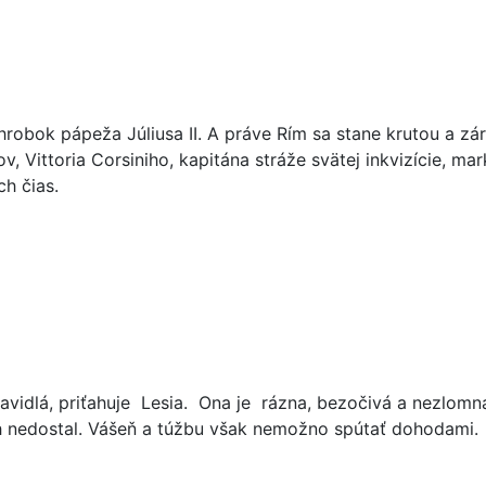
obok pápeža Júliusa II. A práve Rím sa stane krutou a zár
v, Vittoria Corsiniho, kapitána stráže svätej inkvizície, m
h čias.
avidlá, priťahuje Lesia. Ona je rázna, bezočivá a nezlomná
ich nedostal. Vášeň a túžbu však nemožno spútať dohodami.