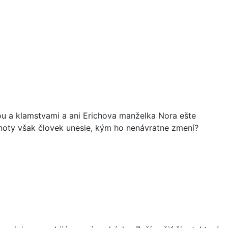
dou a klamstvami a ani Erichova manželka Nora ešte
noty však človek unesie, kým ho nenávratne zmení?