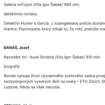
Galéria mŕtvych /číta Igor Šabek/ 868 min.
detektívne romány
Detektívi Hunter a Garcia z losangeleskej polície dostan
hranice. Psychopata, ktorý miluje to, čo robí, pretože v
BANÁŠ, Jozef
Nevzdám to! : Aurel Stodola /číta Igor Šabek/ 910 min.
biografie
Román opisuje život významného svetového vedca prvej p
technologických vysokých škôl na svete – ETH Zürich. Stod
cudzine. Nikdy sa však nevzdal.