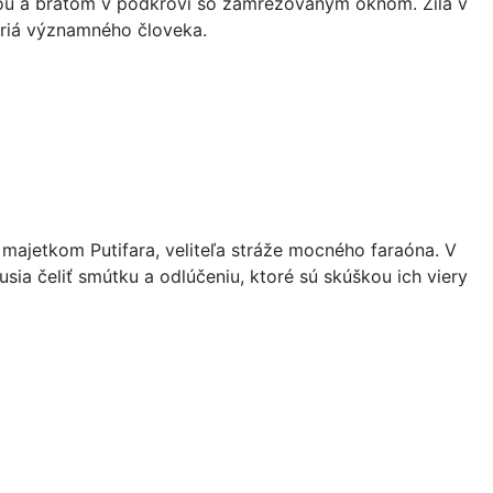
atkou a bratom v podkroví so zamrežovaným oknom. Žila v
itériá významného človeka.
 majetkom Putifara, veliteľa stráže mocného faraóna. V
usia čeliť smútku a odlúčeniu, ktoré sú skúškou ich viery