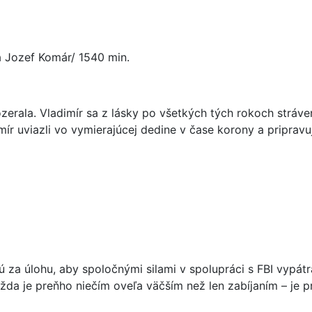
a Jozef Komár/ 1540 min.
 pozerala. Vladimír sa z lásky po všetkých tých rokoch strá
mír uviazli vo vymierajúcej dedine v čase korony a pripravu
ú za úlohu, aby spoločnými silami v spolupráci s FBI vypátr
ražda je preňho niečím oveľa väčším než len zabíjaním – je