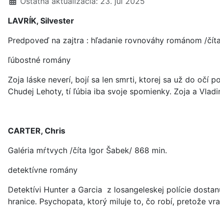
Ostatná aktualizácia: 23. júl 2025
LAVRÍK, Silvester
Predpoveď na zajtra : hľadanie rovnováhy románom /čít
ľúbostné romány
Zoja láske neverí, bojí sa len smrti, ktorej sa už do očí
Chudej Lehoty, tí ľúbia iba svoje spomienky. Zoja a Vladi
CARTER, Chris
Galéria mŕtvych /číta Igor Šabek/ 868 min.
detektívne romány
Detektívi Hunter a Garcia z losangeleskej polície dostan
hranice. Psychopata, ktorý miluje to, čo robí, pretože v