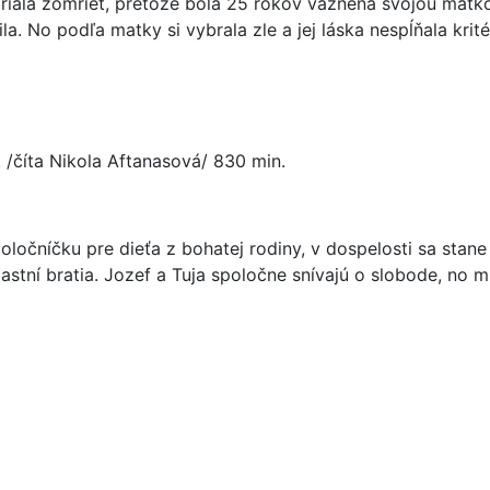
en priala zomrieť, pretože bola 25 rokov väznená svojou m
bila. No podľa matky si vybrala zle a jej láska nespĺňala kr
. /číta Nikola Aftanasová/ 830 min.
očníčku pre dieťa z bohatej rodiny, v dospelosti sa stane
astní bratia. Jozef a Tuja spoločne snívajú o slobode, no m