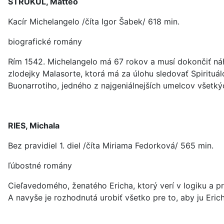
STRUKUL, Matteo
Kacír Michelangelo /číta Igor Šabek/ 618 min.
biografické romány
Rím 1542. Michelangelo má 67 rokov a musí dokončiť náhr
zlodejky Malasorte, ktorá má za úlohu sledovať Spirituálo
Buonarrotiho, jedného z najgeniálnejších umelcov všetkýc
RIES, Michala
Bez pravidiel 1. diel /číta Miriama Fedorková/ 565 min.
ľúbostné romány
Cieľavedomého, ženatého Ericha, ktorý verí v logiku a pr
A navyše je rozhodnutá urobiť všetko pre to, aby ju Er