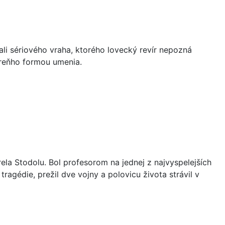
ali sériového vraha, ktorého lovecký revír nepozná
 preňho formou umenia.
la Stodolu. Bol profesorom na jednej z najvyspelejších
ragédie, prežil dve vojny a polovicu života strávil v