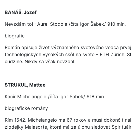
BANÁŠ, Jozef
Nevzdám to! : Aurel Stodola /číta Igor Šabek/ 910 min.
biografie
Román opisuje život významného svetového vedca prvej p
technologických vysokých škôl na svete – ETH Zürich. Stod
cudzine. Nikdy sa však nevzdal.
STRUKUL, Matteo
Kacír Michelangelo /číta Igor Šabek/ 618 min.
biografické romány
Rím 1542. Michelangelo má 67 rokov a musí dokončiť náhr
zlodejky Malasorte, ktorá má za úlohu sledovať Spirituálo