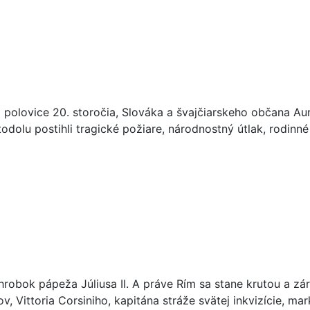
olovice 20. storočia, Slováka a švajčiarskeho občana Aure
olu postihli tragické požiare, národnostný útlak, rodinné t
obok pápeža Júliusa II. A práve Rím sa stane krutou a zár
v, Vittoria Corsiniho, kapitána stráže svätej inkvizície, m