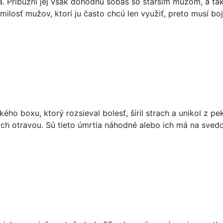
. Príbuzní jej však dohodnú sobáš so starším mužom, a tak s
milosť mužov, ktorí ju často chcú len využiť, preto musí boj
ého boxu, ktorý rozsieval bolesť, šíril strach a unikol z p
ch otravou. Sú tieto úmrtia náhodné alebo ich má na sved