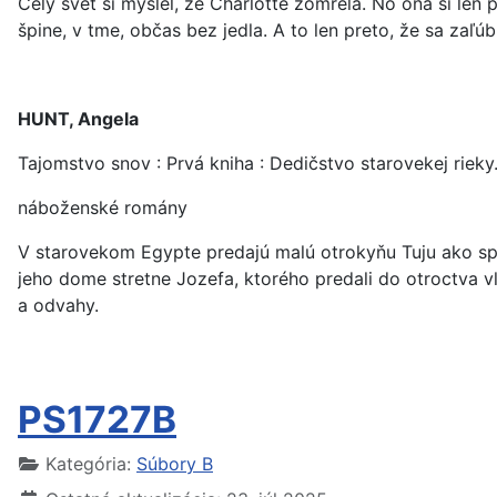
Celý svet si myslel, že Charlotte zomrela. No ona si l
špine, v tme, občas bez jedla. A to len preto, že sa zaľú
HUNT, Angela
Tajomstvo snov : Prvá kniha : Dedičstvo starovekej rieky
náboženské romány
V starovekom Egypte predajú malú otrokyňu Tuju ako spol
jeho dome stretne Jozefa, ktorého predali do otroctva vl
a odvahy.
PS1727B
Kategória:
Súbory B