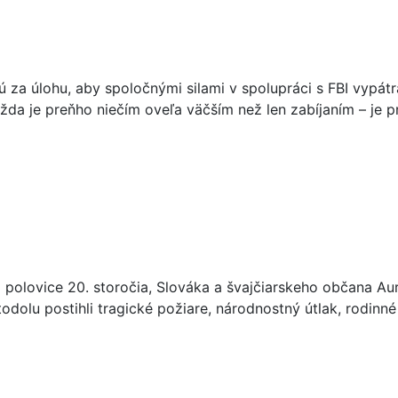
ú za úlohu, aby spoločnými silami v spolupráci s FBI vypátr
ražda je preňho niečím oveľa väčším než len zabíjaním – je
olovice 20. storočia, Slováka a švajčiarskeho občana Aure
olu postihli tragické požiare, národnostný útlak, rodinné t