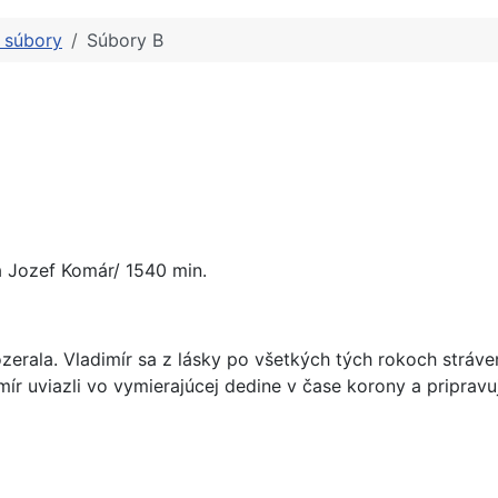
é súbory
Súbory B
a Jozef Komár/ 1540 min.
 pozerala. Vladimír sa z lásky po všetkých tých rokoch strá
mír uviazli vo vymierajúcej dedine v čase korony a pripravu