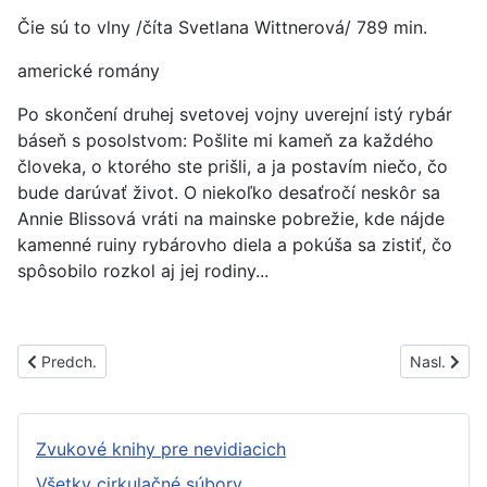
Čie sú to vlny /číta Svetlana Wittnerová/ 789 min.
americké romány
Po skončení druhej svetovej vojny uverejní istý rybár
báseň s posolstvom: Pošlite mi kameň za každého
človeka, o ktorého ste prišli, a ja postavím niečo, čo
bude darúvať život. O niekoľko desaťročí neskôr sa
Annie Blissová vráti na mainske pobrežie, kde nájde
kamenné ruiny rybárovho diela a pokúša sa zistiť, čo
spôsobilo rozkol aj jej rodiny...
Predchádzajúci článok: PS1578B
Nasledujúc
Predch.
Nasl.
Zvukové knihy pre nevidiacich
Všetky cirkulačné súbory