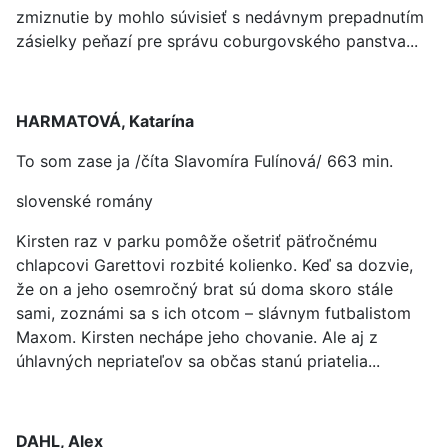
zmiznutie by mohlo súvisieť s nedávnym prepadnutím
zásielky peňazí pre správu coburgovského panstva...
HARMATOVÁ, Katarína
To som zase ja /číta Slavomíra Fulínová/ 663 min.
slovenské romány
Kirsten raz v parku pomôže ošetriť päťročnému
chlapcovi Garettovi rozbité kolienko. Keď sa dozvie,
že on a jeho osemročný brat sú doma skoro stále
sami, zoznámi sa s ich otcom – slávnym futbalistom
Maxom. Kirsten nechápe jeho chovanie. Ale aj z
úhlavných nepriateľov sa občas stanú priatelia...
DAHL, Alex