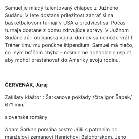
Samuel je mladý talentovaný chlapec z Južného
Sudánu. V lete dostane príležitosť zahrať si na
basketbalovom turnaji v USA a predviesť sa. Počas
turnaja dostane z domu zdrvujúce správy. V Južnom
Sudáne zúri občianska vojna, domov sa nemôže vrátiť.
Tréner tímu mu ponúkne štipendium. Samuel má niečo,
čo iným hráčom chýba - nesmierne odhodlanie uspieť,
aby mohol presťahovať do Ameriky svoju rodinu.
ČERVENÁK, Juraj
Zakliaty kláštor : Šarkanove poklady /číta Igor Šabek/
671 min.
slovenské romány
Adam Šarkan pomáha sestre Júlii s pátraním po
manželovi zemanovi Henrichovi Belohorskom. Jeho