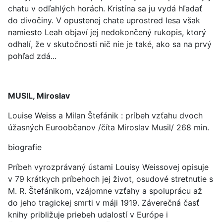
chatu v odľahlých horách. Kristína sa ju vydá hľadať
do divočiny. V opustenej chate uprostred lesa však
namiesto Leah objaví jej nedokončený rukopis, ktorý
odhalí, že v skutočnosti nič nie je také, ako sa na prvý
pohľad zdá...
MUSIL, Miroslav
Louise Weiss a Milan Štefánik : príbeh vzťahu dvoch
úžasných Euroobčanov /číta Miroslav Musil/ 268 min.
biografie
Príbeh vyrozprávaný ústami Louisy Weissovej opisuje
v 79 krátkych príbehoch jej život, osudové stretnutie s
M. R. Štefánikom, vzájomne vzťahy a spoluprácu až
do jeho tragickej smrti v máji 1919. Záverečná časť
knihy približuje priebeh udalostí v Európe i