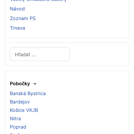
Návod
Zoznam PS
Trnava
Hľadať
Type 2 or more characters for results.
Pobočky
Banská Bystrica
Bardejov
Košice VKJB
Nitra
Poprad