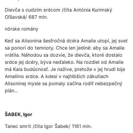
Dievča s cudzím srdcom /číta Antónia Kurimský
Oľšavská/ 687 min.
nórske romány
Keď sa Alisonina šesťročná dcéra Amalie utopí, jej svet
sa ponorí do temnoty. Chce len jediné: aby sa Amalie
vrátila. Náhodou sa dozvie, že dievča, ktoré dostalo
srdce jej dcéry, býva neďaleko. Na rozdiel od Amalie
má Kaia budúcnosť. Je nažive, pretože v jej hrudi bije
Amaliino srdce. A kdesi v najhlbších zákutiach
Alisoninej mysle sa pomaly začína rodiť nebezpečný
plán...
ŠABEK, Igor
Tanec smrti /číta Igor Šabek/ 1161 min.