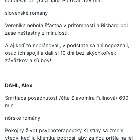
Iba desať dní /číta Jana Poľová/ 529 min.
slovenské romány
Veronika nebola šťastná v prítomnosti a Richard bol
zase nešťastný z minulosti.
A aj keď to neplánovali, v podstate sa ani nepoznali,
osud ich spojil a dali si 10 dní bez akýchkoľvek
záväzkov a sľubov!
DAHL, Alex
Smrtiaca posadnutosť /číta Slavomíra Fulínová/ 690
min.
nórske romány
Pokojný život psychoterapeutky Kristíny sa zmení
vtedy, keď ju klientka poprosí, aby za ňou prišla na jej