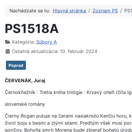
Nachádzate sa tu:
Hlavná stránka
Zoznam PS
PS
PS1518A
Kategória:
Súbory A
Ostatná aktualizácia: 10. február 2024
Poprad
ČERVENÁK, Juraj
Černokňažník : Tretia kniha trilógie : Krvavý oheň /číta I
slovenské romány
Čierny Rogan putuje na čarami nasiaknutú Kančiu horu,
život boju s besmi a zlými silami. Predtým však musí po
goričov. Bohyňa smrti Morena bude zbierať bohatú úrodu