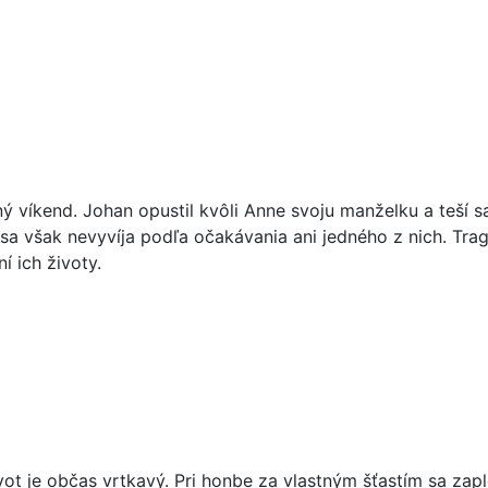
ný víkend. Johan opustil kvôli Anne svoju manželku a teší s
d sa však nevyvíja podľa očakávania ani jedného z nich. Tra
 ich životy.
ot je občas vrtkavý. Pri honbe za vlastným šťastím sa zaple