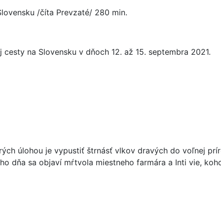
lovensku /číta Prevzaté/ 280 min.
 cesty na Slovensku v dňoch 12. až 15. septembra 2021.
ých úlohou je vypustiť štrnásť vlkov dravých do voľnej prí
ého dňa sa objaví mŕtvola miestneho farmára a Inti vie, koho