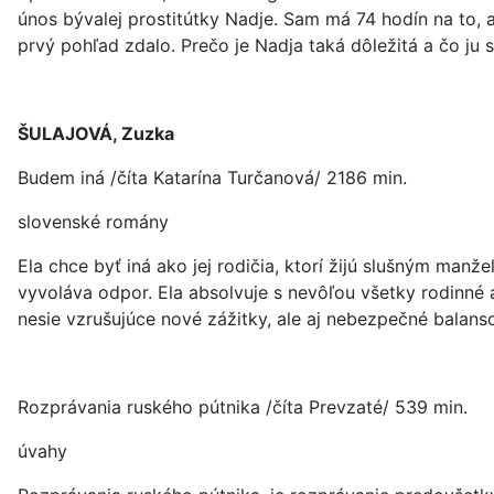
únos bývalej prostitútky Nadje. Sam má 74 hodín na to, 
prvý pohľad zdalo. Prečo je Nadja taká dôležitá a čo ju 
ŠULAJOVÁ, Zuzka
Budem iná /číta Katarína Turčanová/ 2186 min.
slovenské romány
Ela chce byť iná ako jej rodičia, ktorí žijú slušným ma
vyvoláva odpor. Ela absolvuje s nevôľou všetky rodinné 
nesie vzrušujúce nové zážitky, ale aj nebezpečné balans
Rozprávania ruského pútnika /číta Prevzaté/ 539 min.
úvahy