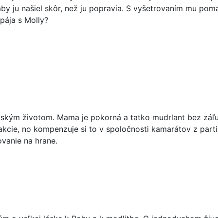
aby ju našiel skôr, než ju popravia. S vyšetrovaním mu pom
spája s Molly?
nželským životom. Mama je pokorná a tatko mudrlant bez záľ
akcie, no kompenzuje si to v spoločnosti kamarátov z parti
ovanie na hrane.