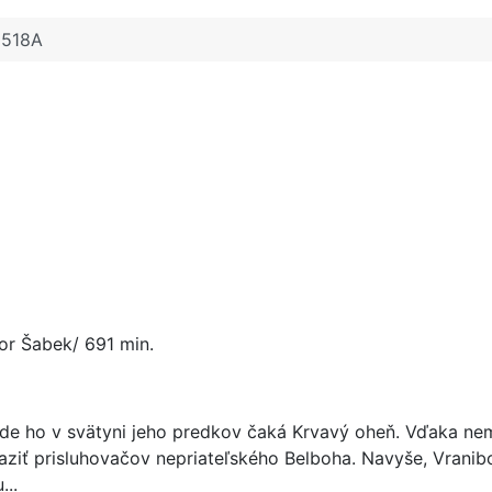
1518A
gor Šabek/ 691 min.
 kde ho v svätyni jeho predkov čaká Krvavý oheň. Vďaka n
raziť prisluhovačov nepriateľského Belboha. Navyše, Vranib
...