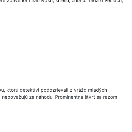
te zbavenom náhlivosti, stresu, zhonu. Teda o veciach,
ou, ktorú detektívi podozrievali z vrážd mladých
vi nepovažujú za náhodu. Prominentná štvrť sa razom