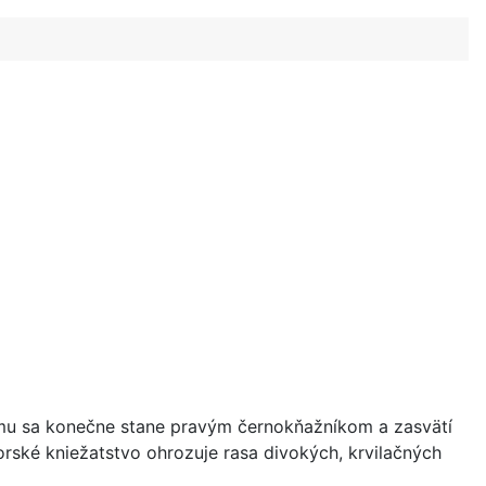
emu sa konečne stane pravým černokňažníkom a zasvätí
orské kniežatstvo ohrozuje rasa divokých, krvilačných