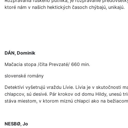
Rozprávania ruského pútnika, je rozprávanie predovšetk
ktoré nám v našich hektických časoch chýbajú, unikajú.
DÁN, Dominik
Mačacia stopa /číta Prevzaté/ 660 min.
slovenské romány
Detektívi vyšetrujú vraždu Lívie. Lívia je v skutočnosti
chlapcov, sú desivé. Pár krokov od domu Hildy, unesú t
stáva miestom, v ktorom miznú chlapci ako na bežiacom 
NESBØ, Jo