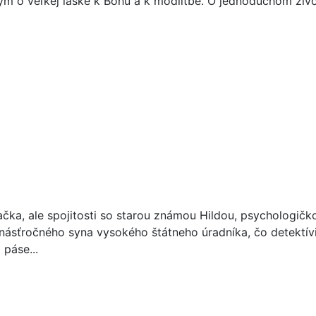
ým o veľkej láske k Bohu a k modlitbe. O jednoduchom živo
 mačka, ale spojitosti so starou známou Hildou, psychologičk
rinásťročného syna vysokého štátneho úradníka, čo detektí
páse...