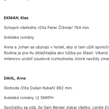
EKMAN, Klas
Schopní všetkého /číta Peter Čižmár/ 764 min.
švédske romány
Anna a Johan sa ubytujú v hoteli, aby si tam užili spoloč
Rodina je pre ňu dôležitejšia ako túžba po šťastí. Víken
milencov urobiť osudové rozhodnutie, ktoré navždy zmení
DAHL, Arne
Sloboda /číta Dušan Kubaň/ 892 min.
švédske romány \2 SNKPH
Spočiatku sa zdá, že Sam Berger získal všetko. Lenže živ