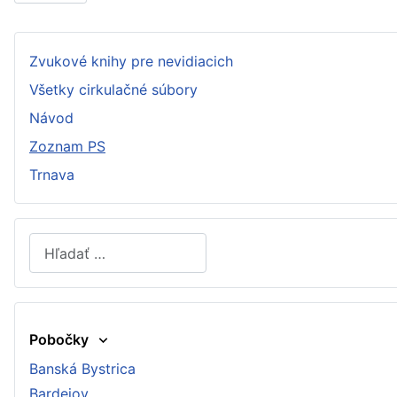
Zvukové knihy pre nevidiacich
Všetky cirkulačné súbory
Návod
Zoznam PS
Trnava
Hľadať
Type 2 or more characters for results.
Pobočky
Banská Bystrica
Bardejov