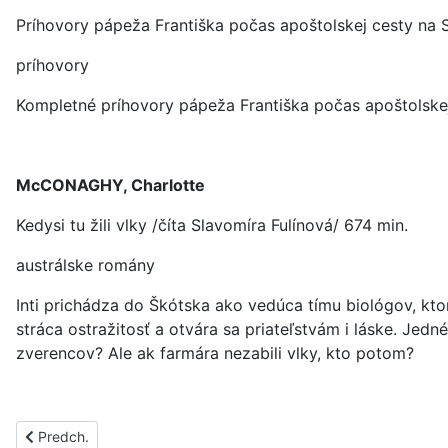
Príhovory pápeža Františka počas apoštolskej cesty na S
príhovory
Kompletné príhovory pápeža Františka počas apoštolskej
McCONAGHY, Charlotte
Kedysi tu žili vlky /číta Slavomíra Fulínová/ 674 min.
austrálske romány
Inti prichádza do Škótska ako vedúca tímu biológov, ktor
stráca ostražitosť a otvára sa priateľstvám i láske. Jedn
zverencov? Ale ak farmára nezabili vlky, kto potom?
Predchádzajúci článok: PS1435A
Predch.