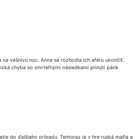
a na vášnivú noc. Anna sa rozhodla ich aféru ukončiť.
gická chyba so smrteľnými následkami prinúti párik
tie do ďalšieho prípadu. Tentoraz je v hre ruská mafia a