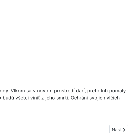
rody. Vlkom sa v novom prostredí darí, preto Inti pomaly
 budú všetci viniť z jeho smrti. Ochráni svojich vlčích
Nasledujúc
Nasl.