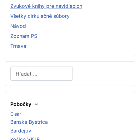
Zvukové knihy pre nevidiacich
Všetky cirkulačné súbory
Návod
Zoznam PS
Trnava
Hľadať
Type 2 or more characters for results.
Pobočky
Clear
Banská Bystrica
Bardejov
Košice VKJB