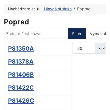
Nachádzate sa tu:
Hlavná stránka
Poprad
Poprad
Zadajte časť názvu
Filter
Vymazať
Zobrazené položky
PS1350A
PS1378A
PS1406B
PS1422C
PS1426C