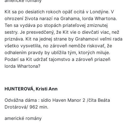
americké romány
Kit sa po desiatich rokoch opäť ocitá v Londýne. V
ohrození života narazí na Grahama, lorda Whartona.
Ten sa vydáva po stopách priateľovej zmiznutej
sestry. Je presvedčený, že Kit vie o dievčati viac, než
priznáva. Kit na jednej strane by Grahamovi veľmi rada
všetko vysvetlila, no zároveň nemôže riskovať, že
odhalením pravdy by ublížila tým, ktorých miluje.
Podarí sa Kit udržať tajomstvo a zároveň priazeň
lorda Whartona?
HUNTEROVÁ, Kristi Ann
Odvážna dáma : sídlo Haven Manor 2 /číta Beáta
Drotárová/ 962 min.
americké romány