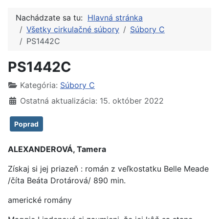
Nachádzate sa tu:
Hlavná stránka
Všetky cirkulačné súbory
Súbory C
PS1442C
PS1442C
Kategória:
Súbory C
Ostatná aktualizácia: 15. október 2022
Poprad
ALEXANDEROVÁ, Tamera
Získaj si jej priazeň : román z veľkostatku Belle Meade
/číta Beáta Drotárová/ 890 min.
americké romány