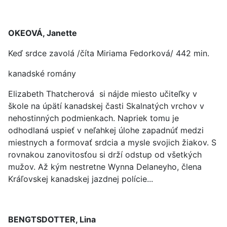
OKEOVÁ, Janette
Keď srdce zavolá /číta Miriama Fedorková/ 442 min.
kanadské romány
Elizabeth Thatcherová si nájde miesto učiteľky v
škole na úpätí kanadskej časti Skalnatých vrchov v
nehostinných podmienkach. Napriek tomu je
odhodlaná uspieť v neľahkej úlohe zapadnúť medzi
miestnych a formovať srdcia a mysle svojich žiakov. S
rovnakou zanovitosťou si drží odstup od všetkých
mužov. Až kým nestretne Wynna Delaneyho, člena
Kráľovskej kanadskej jazdnej polície...
BENGTSDOTTER, Lina