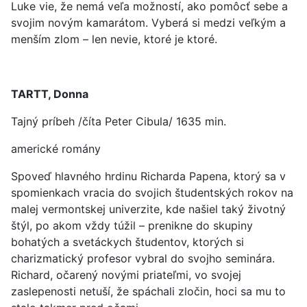
Luke vie, že nemá veľa možností, ako pomôcť sebe a
svojim novým kamarátom. Vyberá si medzi veľkým a
menším zlom – len nevie, ktoré je ktoré.
TARTT, Donna
Tajný príbeh /číta Peter Cibula/ 1635 min.
americké romány
Spoveď hlavného hrdinu Richarda Papena, ktorý sa v
spomienkach vracia do svojich študentských rokov na
malej vermontskej univerzite, kde našiel taký životný
štýl, po akom vždy túžil – prenikne do skupiny
bohatých a svetáckych študentov, ktorých si
charizmatický profesor vybral do svojho seminára.
Richard, očarený novými priateľmi, vo svojej
zaslepenosti netuší, že spáchali zločin, hoci sa mu to