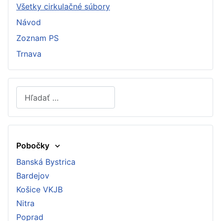
Všetky cirkulačné súbory
Návod
Zoznam PS
Trnava
Hľadať
Type 2 or more characters for results.
Pobočky
Banská Bystrica
Bardejov
Košice VKJB
Nitra
Poprad