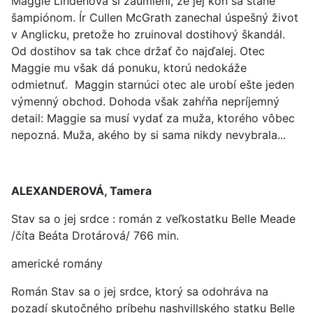
Maggie Lindenová si zaumieni, že jej kôň sa stane
šampiónom. Ír Cullen McGrath zanechal úspešný život
v Anglicku, pretože ho zruinoval dostihový škandál.
Od dostihov sa tak chce držať čo najďalej. Otec
Maggie mu však dá ponuku, ktorú nedokáže
odmietnuť. Maggin starnúci otec ale urobí ešte jeden
výmenný obchod. Dohoda však zahŕňa nepríjemný
detail: Maggie sa musí vydať za muža, ktorého vôbec
nepozná. Muža, akého by si sama nikdy nevybrala...
ALEXANDEROVÁ, Tamera
Stav sa o jej srdce : román z veľkostatku Belle Meade
/číta Beáta Drotárová/ 766 min.
americké romány
Román Stav sa o jej srdce, ktorý sa odohráva na
pozadí skutočného príbehu nashvillského statku Belle