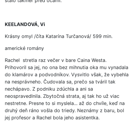
stalo takmer pred očami.
KEELANDOVÁ, Vi
Krásny omyl /číta Katarína Turčanová/ 599 min.
americké romány
Rachel stretla raz večer v bare Caina Westa.
Prihovoril sa jej, no ona bez mihnutia oka mu vynadala
do klamárov a podvodníkov. Vysvitlo však, že vybehla
na nesprávneho. Čudovala sa, prečo sa tváril tak
nechápavo. Z podniku zdúchla a ani sa
neospravedlnila. Zbytočná strata, aj tak ho už viac
nestretne. Presne to si myslela... až do chvíle, keď na
druhý deň ráno vošla do triedy. Neznámy z baru, bol
jej profesor a Rachel bola jeho asistentka.