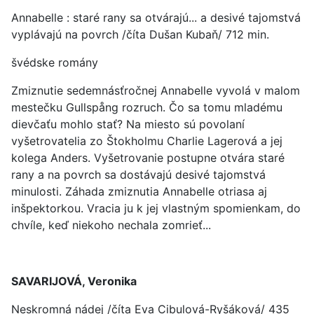
Annabelle : staré rany sa otvárajú... a desivé tajomstvá
vyplávajú na povrch /číta Dušan Kubaň/ 712 min.
švédske romány
Zmiznutie sedemnásťročnej Annabelle vyvolá v malom
mestečku Gullspång rozruch. Čo sa tomu mladému
dievčaťu mohlo stať? Na miesto sú povolaní
vyšetrovatelia zo Štokholmu Charlie Lagerová a jej
kolega Anders. Vyšetrovanie postupne otvára staré
rany a na povrch sa dostávajú desivé tajomstvá
minulosti. Záhada zmiznutia Annabelle otriasa aj
inšpektorkou. Vracia ju k jej vlastným spomienkam, do
chvíle, keď niekoho nechala zomrieť...
SAVARIJOVÁ, Veronika
Neskromná nádej /číta Eva Cibulová-Ryšáková/ 435