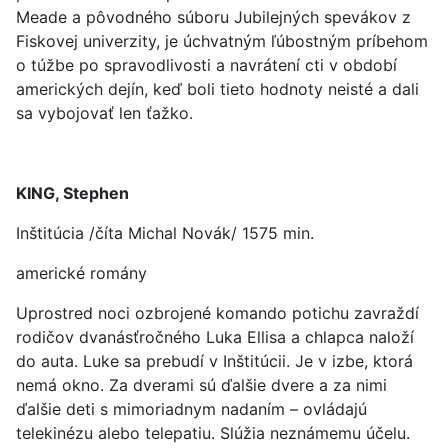
Meade a pôvodného súboru Jubilejných spevákov z
Fiskovej univerzity, je úchvatným ľúbostným príbehom
o túžbe po spravodlivosti a navrátení cti v období
amerických dejín, keď boli tieto hodnoty neisté a dali
sa vybojovať len ťažko.
KING, Stephen
Inštitúcia /číta Michal Novák/ 1575 min.
americké romány
Uprostred noci ozbrojené komando potichu zavraždí
rodičov dvanásťročného Luka Ellisa a chlapca naloží
do auta. Luke sa prebudí v Inštitúcii. Je v izbe, ktorá
nemá okno. Za dverami sú ďalšie dvere a za nimi
ďalšie deti s mimoriadnym nadaním – ovládajú
telekinézu alebo telepatiu. Slúžia neznámemu účelu.