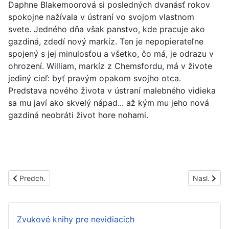
Daphne Blakemoorová si posledných dvanásť rokov
spokojne nažívala v ústraní vo svojom vlastnom
svete. Jedného dňa však panstvo, kde pracuje ako
gazdiná, zdedí nový markíz. Ten je nepopierateľne
spojený s jej minulosťou a všetko, čo má, je odrazu v
ohrození. William, markíz z Chemsfordu, má v živote
jediný cieľ: byť pravým opakom svojho otca.
Predstava nového života v ústraní malebného vidieka
sa mu javí ako skvelý nápad... až kým mu jeho nová
gazdiná neobráti život hore nohami.
Predchádzajúci článok: PS1443C
Nasledujúc
Predch.
Nasl.
Zvukové knihy pre nevidiacich