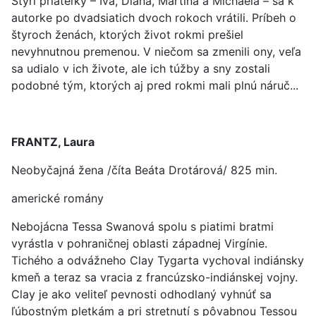
Štyri priateľky – Iva, Diana, Martina a Michaela – sa k
autorke po dvadsiatich dvoch rokoch vrátili. Príbeh o
štyroch ženách, ktorých život rokmi prešiel
nevyhnutnou premenou. V niečom sa zmenili ony, veľa
sa udialo v ich živote, ale ich túžby a sny zostali
podobné tým, ktorých aj pred rokmi mali plnú náruč...
FRANTZ, Laura
Neobyčajná žena /číta Beáta Drotárová/ 825 min.
americké romány
Nebojácna Tessa Swanová spolu s piatimi bratmi
vyrástla v pohraničnej oblasti západnej Virgínie.
Tichého a odvážneho Clay Tygarta vychoval indiánsky
kmeň a teraz sa vracia z francúzsko-indiánskej vojny.
Clay je ako veliteľ pevnosti odhodlaný vyhnúť sa
ľúbostným pletkám a pri stretnutí s pôvabnou Tessou