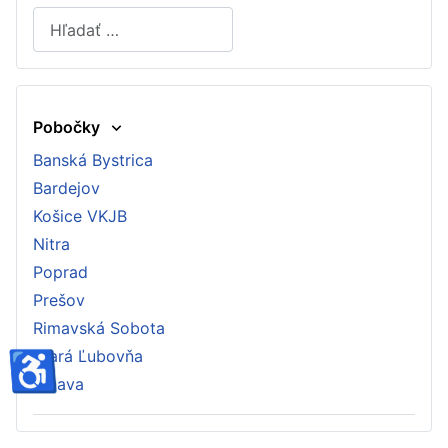
Hľadať
Type 2 or more characters for results.
Pobočky
Banská Bystrica
Bardejov
Košice VKJB
Nitra
Poprad
Prešov
Rimavská Sobota
♿
Stará Ľubovňa
Trnava