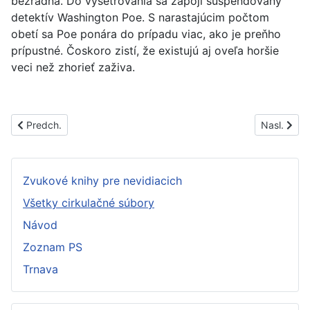
bezradná. Do vyšetrovania sa zapojí suspendovaný
detektív Washington Poe. S narastajúcim počtom
obetí sa Poe ponára do prípadu viac, ako je preňho
prípustné. Čoskoro zistí, že existujú aj oveľa horšie
veci než zhorieť zaživa.
Predchádzajúci článok: PS1475C
Nasledujúc
Predch.
Nasl.
Zvukové knihy pre nevidiacich
Všetky cirkulačné súbory
Návod
Zoznam PS
Trnava