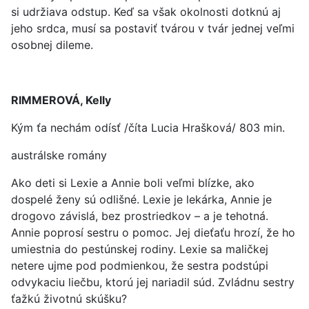
si udržiava odstup. Keď sa však okolnosti dotknú aj
jeho srdca, musí sa postaviť tvárou v tvár jednej veľmi
osobnej dileme.
RIMMEROVÁ, Kelly
Kým ťa nechám odísť /číta Lucia Hrašková/ 803 min.
austrálske romány
Ako deti si Lexie a Annie boli veľmi blízke, ako
dospelé ženy sú odlišné. Lexie je lekárka, Annie je
drogovo závislá, bez prostriedkov – a je tehotná.
Annie poprosí sestru o pomoc. Jej dieťaťu hrozí, že ho
umiestnia do pestúnskej rodiny. Lexie sa maličkej
netere ujme pod podmienkou, že sestra podstúpi
odvykaciu liečbu, ktorú jej nariadil súd. Zvládnu sestry
ťažkú životnú skúšku?