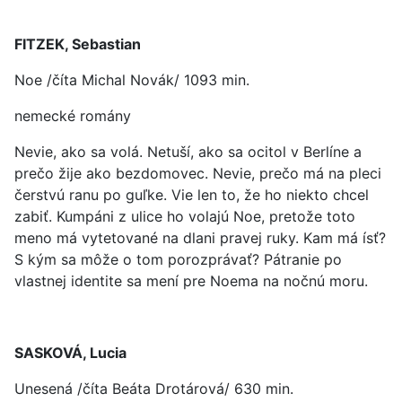
FITZEK, Sebastian
Noe /číta Michal Novák/ 1093 min.
nemecké romány
Nevie, ako sa volá. Netuší, ako sa ocitol v Berlíne a
prečo žije ako bezdomovec. Nevie, prečo má na pleci
čerstvú ranu po guľke. Vie len to, že ho niekto chcel
zabiť. Kumpáni z ulice ho volajú Noe, pretože toto
meno má vytetované na dlani pravej ruky. Kam má ísť?
S kým sa môže o tom porozprávať? Pátranie po
vlastnej identite sa mení pre Noema na nočnú moru.
SASKOVÁ, Lucia
Unesená /číta Beáta Drotárová/ 630 min.