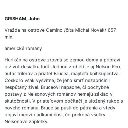
GRISHAM, John
Vražda na ostrove Camino /číta Michal Novák/ 657
min.
americké romány
Hurikán na ostrove zrovná so zemou domy a pripraví
o život desiatku ľudí. Jednou z obetí je aj Nelson Kerr,
autor trilerov a priateľ Brucea, majiteľa kníhkupectva.
Čoskoro však vysvitne, že jeho smrť nezapríčinil
nespútaný živel. Bruceovi napadne, či pochybné
postavy z Nelsonových románov nemajú základ v
skutočnosti. V priateľovom počítači je uložený rukopis
nového románu. Bruce sa pustí do pátrania a vtedy
objaví medzi riadkami čosi, čo prekoná všetky
Nelsonove zápletky.