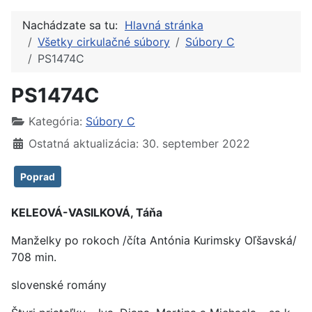
Nachádzate sa tu:
Hlavná stránka
Všetky cirkulačné súbory
Súbory C
PS1474C
PS1474C
Kategória:
Súbory C
Ostatná aktualizácia: 30. september 2022
Poprad
KELEOVÁ-VASILKOVÁ, Táňa
Manželky po rokoch /číta Antónia Kurimsky Oľšavská/
708 min.
slovenské romány