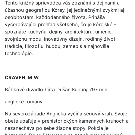
Tento knižný sprievodca vás zoznámi s dejinami a
úžasnou geografiou Kórey, jej jedinečnými zvykmi aj
osobitosťami každodenného života. Prináša
vyčerpávajúci prehľad všetkého, čo je kórejské –
spoznáte kuchyňu, dejiny, architektúru, umenie,
svojráznu módu, inovatívny dizajn, rodinný život,
tradície, filozofiu, hudbu, zemepis a najnovšie
technológie.
CRAVEN, M.W.
Bábkové divadlo /číta Dušan Kubaň/ 797 min.
anglické romány
Na severozápade Anglicka vyčíňa sériový vrah. Svoje
obete upaľuje v prehistorických kamenných kruhoch a
nezanecháva po sebe žiadne stopy. Polícia je