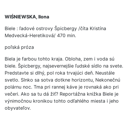
WIŚNIEWSKA, Ilona
Biele : ľadové ostrovy Špicbergy /číta Kristína
Medvecká-Heretiková/ 470 min.
poľská próza
Biela je farbou tohto kraja. Obloha, zem i voda sú
biele. Špicbergy, najsevernejšie ľudské sídlo na svete.
Predstavte si dlhý, pol roka trvajúci deň. Neustále
svetlo. Slnko sa sotva dotkne horizontu, Nekonečnú
polárnu noc. Tma pri rannej káve je rovnaká ako pri
večeri. Ako sa tu dá žiť? Reportážna knižka Biele je
výnimočnou kronikou tohto odľahlého miesta i jeho
obyvateľov.