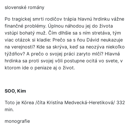
slovenské romány
Po tragickej smrti rodičov trápia hlavnú hrdinku vážne
finančné problémy. Úplnou náhodou jej do života
vstúpi bohatý muž. Čím dlhšie sa s ním stretáva, tým
viac otázok si kladie: Prečo sa s ňou Dávid neukazuje
na verejnosti? Kde sa skrýva, keď sa neozýva niekoľko
týždňov? A prečo o svojej práci zaryto mlčí? Hlavná
hrdinka sa proti svojej vôli postupne ocitá vo svete, v
ktorom ide o peniaze aj o život.
SOO, Kim
Toto je Kórea /číta Kristína Medvecká-Heretiková/ 332
min.
monografie