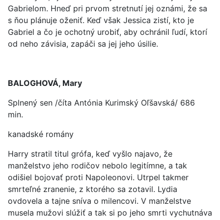
Gabrielom. Hneď pri prvom stretnutí jej oznámi, že sa
s ňou plánuje oženiť. Keď však Jessica zistí, kto je
Gabriel a čo je ochotný urobiť, aby ochránil ľudí, ktorí
od neho závisia, zapáči sa jej jeho úsilie.
BALOGHOVÁ, Mary
Splnený sen /číta Antónia Kurimský Oľšavská/ 686
min.
kanadské romány
Harry stratil titul grófa, keď vyšlo najavo, že
manželstvo jeho rodičov nebolo legitímne, a tak
odišiel bojovať proti Napoleonovi. Utrpel takmer
smrteľné zranenie, z ktorého sa zotavil. Lydia
ovdovela a tajne sníva o milencovi. V manželstve
musela mužovi slúžiť a tak si po jeho smrti vychutnáva