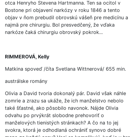
otca Henryho Stevena Hartmanna. Ten sa ocitol v
Bostone pri objavení narkózy v roku 1846 a tento
objav v ňom prebudil obrovskú vášeň pre medicínu a
najmä pre chirurgiu. Bol presvedčený, že vďaka
narkóze čaká chirurgiu obrovský pokrok...
RIMMEROVÁ, Kelly
Matkina spoveď /číta Svetlana Wittnerová/ 655 min.
austrálske romány
Olivia a David tvoria dokonalý pár. David však náhle
zomrie a zrazu sa ukáže, že ich manželstvo nebolo
také šťastné, ako pôsobilo navonok. Nájde Olivia
odvahu po prvýkrát slobodne prehovoriť o
manželových tienistých stránkach? A čo na to jej
svokra, ktorá je odhodlaná ochrániť synovo dobré