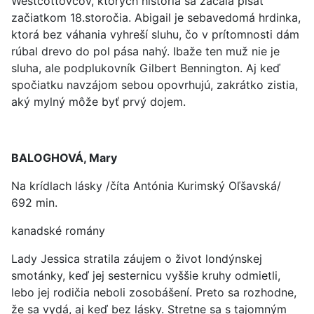
Westcottovcov, ktorých história sa začala písať
začiatkom 18.storočia. Abigail je sebavedomá hrdinka,
ktorá bez váhania vyhreší sluhu, čo v prítomnosti dám
rúbal drevo do pol pása nahý. Ibaže ten muž nie je
sluha, ale podplukovník Gilbert Bennington. Aj keď
spočiatku navzájom sebou opovrhujú, zakrátko zistia,
aký mylný môže byť prvý dojem.
BALOGHOVÁ, Mary
Na krídlach lásky /číta Antónia Kurimský Oľšavská/
692 min.
kanadské romány
Lady Jessica stratila záujem o život londýnskej
smotánky, keď jej sesternicu vyššie kruhy odmietli,
lebo jej rodičia neboli zosobášení. Preto sa rozhodne,
že sa vydá, aj keď bez lásky. Stretne sa s tajomným