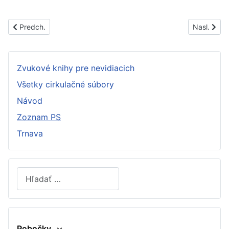
Predchádzajúci článok: PS1527A
Nasledujúc
Predch.
Nasl.
Zvukové knihy pre nevidiacich
Všetky cirkulačné súbory
Návod
Zoznam PS
Trnava
Hľadať
Type 2 or more characters for results.
Pobočky