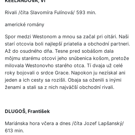
KEELANDOVÁ, Vi
Rivali /číta Slavomíra Fulínová/ 593 min.
americké romány
Spor medzi Westonom a mnou sa začal pri oltári. Naši
starí otcovia boli najlepší priatelia a obchodní partneri.
Až do osudného dňa. Tesne pred sobášom dala
môjmu starému otcovi jeho snúbenica košom, pretože
milovala Westonovho starého otca. Tí dvaja už celé
roky bojovali o srdce Grace. Napokon ju nezískal ani
jeden a ich cesty sa rozišli. Obaja sa oženili s inými
ženami a stali sa z nich najväčší obchodní rivali.
DLUGOŠ, František
Mariánska hora včera a dnes /číta Jozef Lapšanský/
613 min.