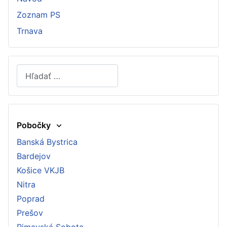
Zoznam PS
Trnava
Hľadať
Type 2 or more characters for results.
Pobočky
Banská Bystrica
Bardejov
Košice VKJB
Nitra
Poprad
Prešov