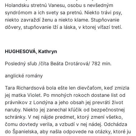
Holandsku stretnú Vanesu, osobu s nevšedným
syndrómom a ich svety sa pretnú. Niekto trávi psy,
niekto zavraždí ženu a niekto klame. Stupňovanie
dôvery, stupňovanie lží a láska, v ktorej víťazí tretí.
HUGHESOVÁ, Kathryn
Posledný sľub /číta Beáta Drotárová/ 782 min.
anglické romány
Tara Richardsová bola ešte len dievčaťom, keď zmizla
jej matka Violet. Po mnohých rokoch dostane list od
právnikov z Londýna a jeho obsah jej prevráti život
naruby. Niekto jej zanechal kľúčik od bezpečnostnej
schránky. V nej nájde predmet, ktorý zmení všetko,
čomu dovtedy verila, a vzbudí v nej nádej. Odchádza
do Španielska, aby našla odpovede na otázky, ktoré ju