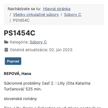
Nachádzate sa tu:
Hlavná stránka
Všetky cirkulačné súbory
Súbory C
PS1454C
PS1454C
Kategória:
Súbory C
Ostatná aktualizácia: 02. jún 2023
Poprad
REPOVÁ, Hana
Súkromné problémy časť 2. : Lilly /číta Katarína
Turčanová/ 525 min.
slovenské romány