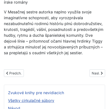
írske romány
V Mesačnej sestre autorka naplno využila svoje
imaginatívne schopnosti, aby vyrozprávala
nezabudnuteľnú rodinnú históriu plnú dobrodružstiev,
krutosti, tragédií, vášní, posadnutosti a predovšetkým
hudby, rytmu a ducha španielskej komunity. Dve
dejové línie – prítomnosť očami hlavnej hrdinky Tiggy
a strhujúca minulosť jej novoobjavených príbuzných –
sa prepletajú s osudmi všetkých jej sestier.
Predchádzajúci článok: PS1455C
Nasledujúc
Predch.
Nasl.
Zvukové knihy pre nevidiacich
Všetky cirkulačné súbory
Návod