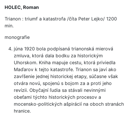
HOLEC, Roman
Trianon : triumf a katastrofa /číta Peter Lejko/ 1200
min.
monografie
júna 1920 bola podpísaná trianonská mierová
zmluva, ktorá dala bodku za historickým
Uhorskom. Kniha mapuje cestu, ktorá priviedla
Maďarov k tejto katastrofe. Trianon sa javí ako
zavŕšenie jednej historickej etapy, súčasne však
otvára novú, spojenú s bojom za a proti jeho
revízii. Obyčajní ľudia sa stávali nevinnými
obeťami týchto historických procesov a
mocensko-politických ašpirácií na oboch stranách
hranice.