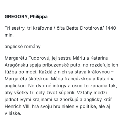
GREGORY, Philippa
Tri sestry, tri kráľovné / číta Beáta Drotárová/ 1440
min.
anglické romány
Margarétu Tudorovú, jej sestru Máriu a Katarínu
Aragónsku spája príbuzenské puto, no rozdeľuje ich
túžba po moci. Každá z nich sa stáva kráľovnou –
Margaréta škótskou, Mária francúzskou a Katarína
anglickou. No dvorné intrigy a osud to zariadia tak,
aby všetky tri celý život súperili. Vzťahy medzi
jednotlivými krajinami sa zhoršujú a anglický kráľ
Henrich VIII. hrá svoju hru nielen v politike, ale aj
v láske.