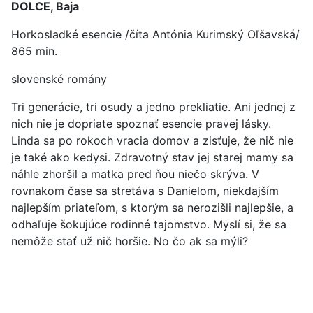
DOLCE, Baja
Horkosladké esencie /číta Antónia Kurimský Oľšavská/
865 min.
slovenské romány
Tri generácie, tri osudy a jedno prekliatie. Ani jednej z
nich nie je dopriate spoznať esencie pravej lásky.
Linda sa po rokoch vracia domov a zisťuje, že nič nie
je také ako kedysi. Zdravotný stav jej starej mamy sa
náhle zhoršil a matka pred ňou niečo skrýva. V
rovnakom čase sa stretáva s Danielom, niekdajším
najlepším priateľom, s ktorým sa nerozišli najlepšie, a
odhaľuje šokujúce rodinné tajomstvo. Myslí si, že sa
nemôže stať už nič horšie. No čo ak sa mýli?