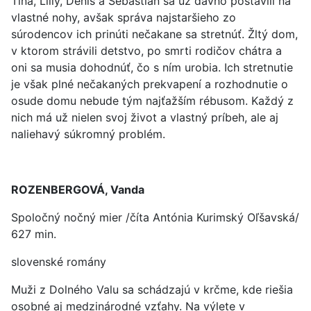
Tina, Lilly, Denis a Sebastian sa už dávno postavili na
vlastné nohy, avšak správa najstaršieho zo
súrodencov ich prinúti nečakane sa stretnúť. Žltý dom,
v ktorom strávili detstvo, po smrti rodičov chátra a
oni sa musia dohodnúť, čo s ním urobia. Ich stretnutie
je však plné nečakaných prekvapení a rozhodnutie o
osude domu nebude tým najťažším rébusom. Každý z
nich má už nielen svoj život a vlastný príbeh, ale aj
naliehavý súkromný problém.
ROZENBERGOVÁ, Vanda
Spoločný nočný mier /číta Antónia Kurimský Oľšavská/
627 min.
slovenské romány
Muži z Dolného Valu sa schádzajú v krčme, kde riešia
osobné aj medzinárodné vzťahy. Na výlete v