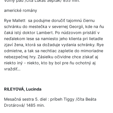
Voľný pád /číta Lukáš Šepták/ 855 min.
americké romány
Rye Mallett sa podujme doručiť tajomnú čiernu
schránku do mestečka v severnej Georgii, kde na ňu
čaká istý doktor Lambert. Po núdzovom pristátí v
neďalekom lese sa namiesto jeho klienta pri lietadle
zjaví žena, ktorá sa dožaduje vydania schránky. Rye
odmietne, a tak sa nechtiac zapletie do mimoriadne
nebezpečnej hry. Zásielku očividne chce získať aj
niekto iný - niekto, kto by bol pre ňu ochotný aj
vraždiť...
RILEYOVÁ, Lucinda
Mesačná sestra 5. diel : príbeh Tiggy /číta Beáta
Drotárová/ 1485 min.