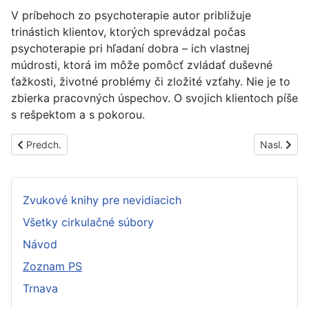
V príbehoch zo psychoterapie autor približuje
trinástich klientov, ktorých sprevádzal počas
psychoterapie pri hľadaní dobra – ich vlastnej
múdrosti, ktorá im môže pomôcť zvládať duševné
ťažkosti, životné problémy či zložité vzťahy. Nie je to
zbierka pracovných úspechov. O svojich klientoch píše
s rešpektom a s pokorou.
Predchádzajúci článok: PS1585A
Nasledujúc
Predch.
Nasl.
Zvukové knihy pre nevidiacich
Všetky cirkulačné súbory
Návod
Zoznam PS
Trnava