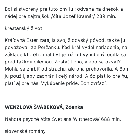
Bol si stvorený pre túto chvíľu : odvaha na dnešok a
nádej pre zajtrajšok /číta Jozef Kramár/ 289 min.
kresťanský život
Kráľovná Ester zatajila svoj židovský pôvod, takže ju
považovali za Peržanku. Keď kráľ vydal nariadenie, na
základe ktorého mal byť jej národ vyhubený, ocitla sa
pred ťažkou dilemou. Zostať ticho, alebo sa ozvať?
Mohla sa zhrbiť od strachu, ale ona prehovorila. A Boh
ju použil, aby zachránil celý národ. A čo platilo pre ňu,
platí aj pre nás: Vykúpenie príde. Boh zvíťazí.
WENZLOVÁ ŠVÁBEKOVÁ, Zdenka
Nahota psyché /číta Svetlana Wittnerová/ 688 min.
slovenské romány