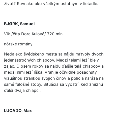
život? Rovnako ako všetkým ostatným v lietadle.
BJØRK, Samuel
Vlk /číta Dora Kulová/ 720 min.
nórske romány
Neďaleko švédskeho mesta sa nájdu mŕtvoly dvoch
jedenásťročných chlapcov. Medzi telami leží biely
zajac. O osem rokov sa nájdu ďalšie telá chlapcov a
medzi nimi leží líška. Vrah je očividne posadnutý
vizuálnou stránkou svojich činov a polícia naráža na
samé falošné stopy. Situácia sa vyostrí, keď zmiznú
ďalší dvaja chlapci.
LUCADO, Max