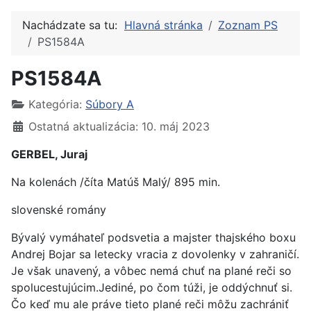
Nachádzate sa tu:
Hlavná stránka
Zoznam PS
PS1584A
PS1584A
Kategória:
Súbory A
Ostatná aktualizácia: 10. máj 2023
GERBEL, Juraj
Na kolenách /číta Matúš Malý/ 895 min.
slovenské romány
Bývalý vymáhateľ podsvetia a majster thajského boxu
Andrej Bojar sa letecky vracia z dovolenky v zahraničí.
Je však unavený, a vôbec nemá chuť na plané reči so
spolucestujúcim.Jediné, po čom túži, je oddýchnuť si.
Čo keď mu ale práve tieto plané reči môžu zachrániť