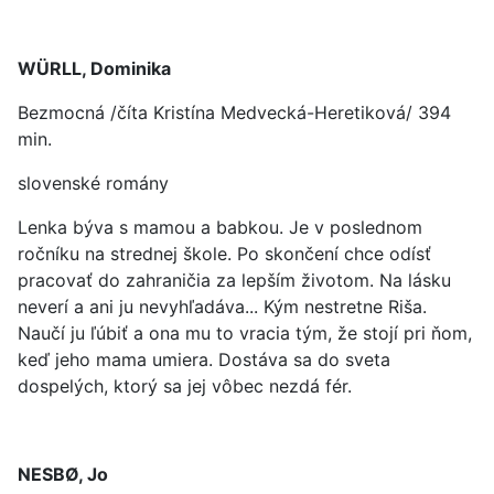
WÜRLL, Dominika
Bezmocná /číta Kristína Medvecká-Heretiková/ 394
min.
slovenské romány
Lenka býva s mamou a babkou. Je v poslednom
ročníku na strednej škole. Po skončení chce odísť
pracovať do zahraničia za lepším životom. Na lásku
neverí a ani ju nevyhľadáva... Kým nestretne Riša.
Naučí ju ľúbiť a ona mu to vracia tým, že stojí pri ňom,
keď jeho mama umiera. Dostáva sa do sveta
dospelých, ktorý sa jej vôbec nezdá fér.
NESBØ, Jo