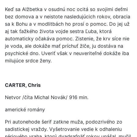
Keď sa Alžbetka v osudnú noc ocitá so svojimi deťmi
bez domova a v neistote nasledujúcich rokov, obracia
sa k Bohu a v modlitbách ho prosí o pomoc. Do jej už
aj tak ťažkého života vojde sestra Ľuba, ktorá
automaticky očakáva pomoc. Zistenie, že krv síce nie
je voda, ale dokáže mať príchuť žlče, ju dostáva na
psychické dno. Uveriť však v neuveriteľné dokáže iba
milujúce srdce ženy.
CARTER, Chris
Netvor /číta Michal Novák/ 916 min.
americké romány
Pri autonehode šerif zatkne muža, podozrivého zo
sadistickej vraždy. Vyšetrovanie vedie k odhaleniu
sériového vraha, ktorý dvadsaťpäť rokov unášal, mučil