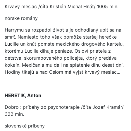
Krvavý mesiac /číta Kristián Michal Hnát/ 1005 min.
nórske romány
Harrymu sa rozpadol život a je odhodlaný upiť sa na
smrť. Namiesto toho však pomôže staršej herečke
Lucille uniknúť pomste mexického drogového kartelu,
ktorému Lucilla dlhuje peniaze. Osloví priateľa z
detstva, skorumpovaného policajta, ktorý predáva
kokaín. Mexičania mu dali na splatenie dlhu desať dní.
Hodiny tikajú a nad Oslom má vyjsť krvavý mesiac...
HERETIK, Anton
Dobro : príbehy zo psychoterapie /číta Jozef Kramár/
322 min.
slovenské príbehy