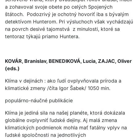
a zohavoval svoje obete po celých Spojených
štátoch. Podozrivý je ochotný hovoriť iba s bývalým
detektívom Hunterom. Pri výsluchoch však vychádzajú
na povrch desivé tajomstvá z minulosti, ktoré sa
tentoraz týkajú priamo Huntera.
KOVÁR, Branislav, BENEDIKOVÁ, Lucia, ZAJAC, Oliver
(eds.)
Klíma v dejinách : ako ľudí ovplyvňovala príroda a
klimatické zmeny /číta Igor Šabek/ 1050 min.
populárno-náučné publikácie
Klíma je jediná sila na našej planéte, ktorá dokázala
globálne ovplyvniť ľudské dejiny. Aj malá zmena
klimatických podmienok mohla mať fatálny vplyv na
ľudské spoločnosti na jednotlivých