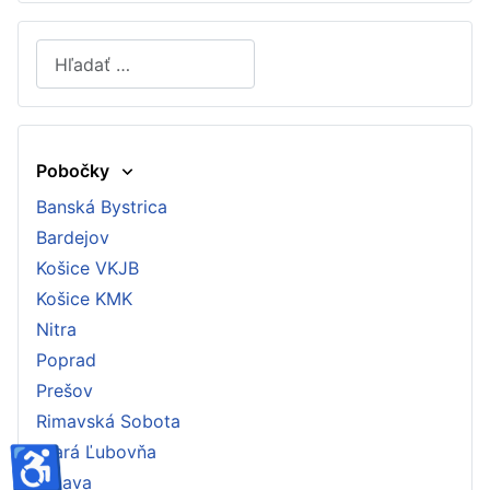
Hľadať
Type 2 or more characters for results.
Pobočky
Banská Bystrica
Bardejov
Košice VKJB
Košice KMK
Nitra
Poprad
Prešov
Rimavská Sobota
♿
Stará Ľubovňa
Trnava