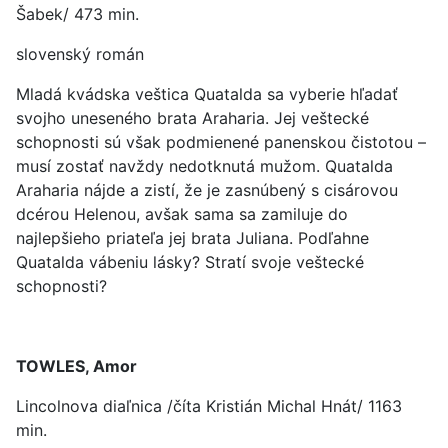
Šabek/ 473 min.
slovenský román
Mladá kvádska veštica Quatalda sa vyberie hľadať
svojho uneseného brata Araharia. Jej veštecké
schopnosti sú však podmienené panenskou čistotou –
musí zostať navždy nedotknutá mužom. Quatalda
Araharia nájde a zistí, že je zasnúbený s cisárovou
dcérou Helenou, avšak sama sa zamiluje do
najlepšieho priateľa jej brata Juliana. Podľahne
Quatalda vábeniu lásky? Stratí svoje veštecké
schopnosti?
TOWLES, Amor
Lincolnova diaľnica /číta Kristián Michal Hnát/ 1163
min.