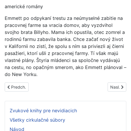
americké romány
Emmett po odpykaní trestu za neúmyselné zabitie na
pracovnej farme sa vracia domov, aby vyzdvihol
svojho brata Billyho. Mama ich opustila, otec zomrel a
rodinnú farmu zabavila banka. Chce začať nový život
v Kalifornii no zistí, že spolu s ním sa priviezli aj čierni
pasažieri, ktorí ušli z pracovnej farmy. Tí však majú
vlastné plány. Štyria mládenci sa spoločne vydávajú
na cestu, no opačným smerom, ako Emmett plánoval –
do New Yorku.
Predchádzajúci článok: PS1597A
Nasledujúc
Predch.
Nasl.
Zvukové knihy pre nevidiacich
Všetky cirkulačné súbory
Návod