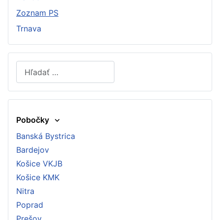
Zoznam PS
Trnava
Hľadať
Type 2 or more characters for results.
Pobočky
Banská Bystrica
Bardejov
Košice VKJB
Košice KMK
Nitra
Poprad
Prešov