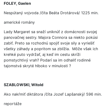
FOLEY, Gaelen
Nespútaný vojvoda /číta Beáta Drotárová/ 1225 min.
americké romány
Lady Margaret sa snaží uniknúť z domácnosti svojej
panovačnej sestry. Majora Connora sa niekto pokúsi
zabiť. Preto sa rozhodnú spojiť svoje sily a vyriešiť
všetky záhady a popritom sa zblížia. Môže však ich
krehké puto vydržať, aj keď im cestu skríži
pomstychtivý vrah? Podarí sa im odhaliť rodinné
tajomstvá skryté hlboko v minulosti ?
SZABLOWSKI, Witold
Ako nakŕmiť diktátora /číta Jozef Lapšanský/ 596 min.
reportáže