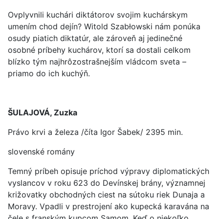
Ovplyvnili kuchári diktátorov svojim kuchárskym
umením chod dejín? Witold Szabłowski nám ponúka
osudy piatich diktatúr, ale zároveň aj jedinečné
osobné príbehy kuchárov, ktorí sa dostali celkom
blízko tým najhrôzostrašnejším vládcom sveta –
priamo do ich kuchýň.
ŠULAJOVÁ, Zuzka
Právo krvi a železa /číta Igor Šabek/ 2395 min.
slovenské romány
Temný príbeh opisuje príchod výpravy diplomatických
vyslancov v roku 623 do Devínskej brány, významnej
križovatky obchodných ciest na sútoku riek Dunaja a
Moravy. Vpadli v prestrojení ako kupecká karavána na
čele s franským kupcom Samom. Keď o niekoľko