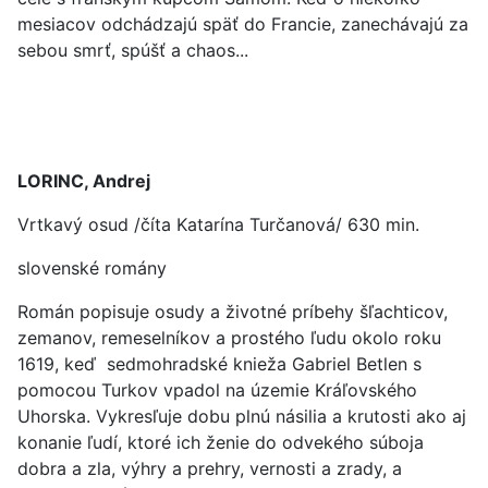
mesiacov odchádzajú späť do Francie, zanechávajú za
sebou smrť, spúšť a chaos...
LORINC, Andrej
Vrtkavý osud /číta Katarína Turčanová/ 630 min.
slovenské romány
Román popisuje osudy a životné príbehy šľachticov,
zemanov, remeselníkov a prostého ľudu okolo roku
1619, keď sedmohradské knieža Gabriel Betlen s
pomocou Turkov vpadol na územie Kráľovského
Uhorska. Vykresľuje dobu plnú násilia a krutosti ako aj
konanie ľudí, ktoré ich ženie do odvekého súboja
dobra a zla, výhry a prehry, vernosti a zrady, a