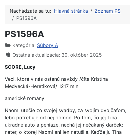
Nachádzate sa tu:
Hlavná stránka
Zoznam PS
PS1596A
PS1596A
Kategória:
Súbory A
Ostatná aktualizácia: 30. október 2025
SCORE, Lucy
Veci, ktoré v nás ostanú navždy /číta Kristína
Medvecká-Heretiková/ 1217 min.
americké romány
Naomi utečie zo svojej svadby, za svojím dvojčaťom,
lebo potrebuje od nej pomoc. Po tom, čo jej Tina
ukradne auto a peniaze, nechá jej nečakaný darček:
neter, o ktorej Naomi ani len netušila. Keďže ju Tina