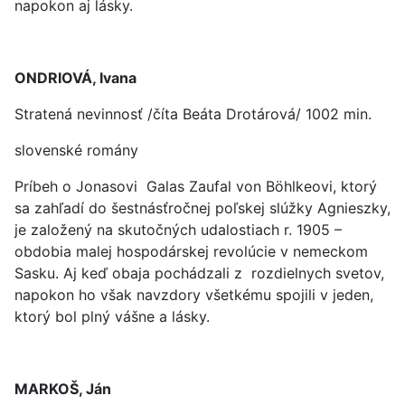
napokon aj lásky.
ONDRIOVÁ, Ivana
Stratená nevinnosť /číta Beáta Drotárová/ 1002 min.
slovenské romány
Príbeh o Jonasovi Galas Zaufal von Böhlkeovi, ktorý
sa zahľadí do šestnásťročnej poľskej slúžky Agnieszky,
je založený na skutočných udalostiach r. 1905 –
obdobia malej hospodárskej revolúcie v nemeckom
Sasku. Aj keď obaja pochádzali z rozdielnych svetov,
napokon ho však navzdory všetkému spojili v jeden,
ktorý bol plný vášne a lásky.
MARKOŠ, Ján