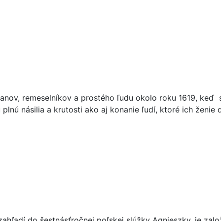
manov, remeselníkov a prostého ľudu okolo roku 1619, keď
nú násilia a krutosti ako aj konanie ľudí, ktoré ich ženie 
zahľadí do šestnásťročnej poľskej slúžky Agnieszky, je zal