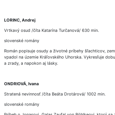
LORINC, Andrej
Vrtkavý osud /číta Katarína Turčanová/ 630 min.
slovenské romány
Román popisuje osudy a životné príbehy šľachticov, ze
vpadol na územie Kráľovského Uhorska. Vykresľuje dobu pl
a zrady, a napokon aj lásky.
ONDRIOVÁ, Ivana
Stratená nevinnosť /číta Beáta Drotárová/ 1002 min.
slovenské romány
Príbeh o Jonasovi Galas Zaufal von Böhlkeovi, ktorý sa 