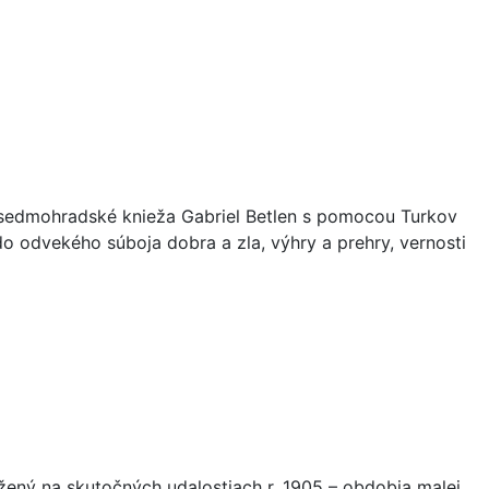
 sedmohradské knieža Gabriel Betlen s pomocou Turkov
do odvekého súboja dobra a zla, výhry a prehry, vernosti
ožený na skutočných udalostiach r. 1905 – obdobia malej