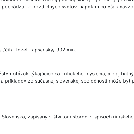
pochádzali z rozdielnych svetov, napokon ho však navzdory
a /číta Jozef Lapšanský/ 902 min.
o otázok týkajúcich sa kritického myslenia, ale aj hutný 
 príkladov zo súčasnej slovenskej spoločnosti môže byť 
ky Slovenska, zapísaný v štvrtom storočí v spisoch rímskeho