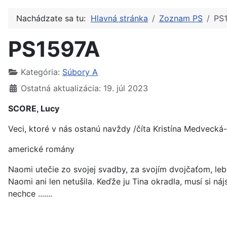
Nachádzate sa tu:
Hlavná stránka
Zoznam PS
PS
PS1597A
Kategória:
Súbory A
Ostatná aktualizácia: 19. júl 2023
SCORE, Lucy
Veci, ktoré v nás ostanú navždy /číta Kristína Medvecká
americké romány
Naomi utečie zo svojej svadby, za svojím dvojčaťom, lebo
Naomi ani len netušila. Keďže ju Tina okradla, musí si n
nechce .......