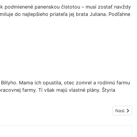
šak podmienené panenskou čistotou – musí zostať navždy
luje do najlepšieho priateľa jej brata Juliana. Podľahne
Billyho. Mama ich opustila, otec zomrel a rodinnú farmu
z pracovnej farmy. Tí však majú vlastné plány. Štyria
Nasledujúc
Nasl.