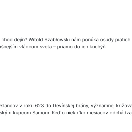
 chod dejín? Witold Szabłowski nám ponúka osudy piatich d
rašnejším vládcom sveta – priamo do ich kuchýň.
slancov v roku 623 do Devínskej brány, významnej križova
ranským kupcom Samom. Keď o niekoľko mesiacov odchádzajú