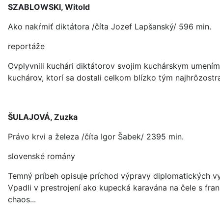
SZABLOWSKI, Witold
Ako nakŕmiť diktátora /číta Jozef Lapšanský/ 596 min.
reportáže
Ovplyvnili kuchári diktátorov svojim kuchárskym umením
kuchárov, ktorí sa dostali celkom blízko tým najhrôzost
ŠULAJOVÁ, Zuzka
Právo krvi a železa /číta Igor Šabek/ 2395 min.
slovenské romány
Temný príbeh opisuje príchod výpravy diplomatických vy
Vpadli v prestrojení ako kupecká karavána na čele s f
chaos...