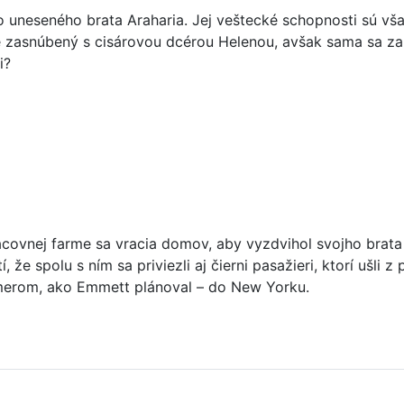
o uneseného brata Araharia. Jej veštecké schopnosti sú v
e zasnúbený s cisárovou dcérou Helenou, avšak sama sa zami
i?
covnej farme sa vracia domov, aby vyzdvihol svojho brata 
, že spolu s ním sa priviezli aj čierni pasažieri, ktorí ušli 
merom, ako Emmett plánoval – do New Yorku.