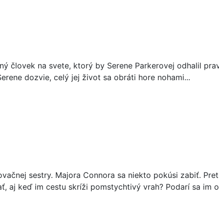
iný človek na svete, ktorý by Serene Parkerovej odhalil pra
Serene dozvie, celý jej život sa obráti hore nohami...
ačnej sestry. Majora Connora sa niekto pokúsi zabiť. Preto
, aj keď im cestu skríži pomstychtivý vrah? Podarí sa im o