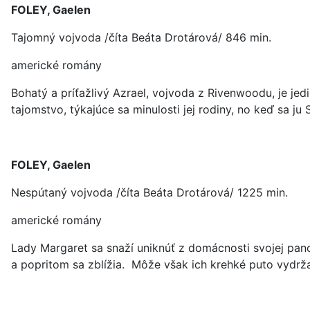
FOLEY, Gaelen
Tajomný vojvoda /číta Beáta Drotárová/ 846 min.
americké romány
Bohatý a príťažlivý Azrael, vojvoda z Rivenwoodu, je jed
tajomstvo, týkajúce sa minulosti jej rodiny, no keď sa ju 
FOLEY, Gaelen
Nespútaný vojvoda /číta Beáta Drotárová/ 1225 min.
americké romány
Lady Margaret sa snaží uniknúť z domácnosti svojej panov
a popritom sa zblížia. Môže však ich krehké puto vydržať