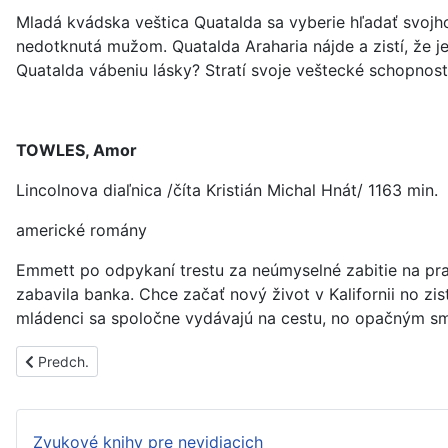
Mladá kvádska veštica Quatalda sa vyberie hľadať svojh
nedotknutá mužom. Quatalda Araharia nájde a zistí, že j
Quatalda vábeniu lásky? Stratí svoje veštecké schopnost
TOWLES, Amor
Lincolnova diaľnica /číta Kristián Michal Hnát/ 1163 min.
americké romány
Emmett po odpykaní trestu za neúmyselné zabitie na pra
zabavila banka. Chce začať nový život v Kalifornii no zistí
mládenci sa spoločne vydávajú na cestu, no opačným s
Predchádzajúci článok: PS1598A
Predch.
Zvukové knihy pre nevidiacich