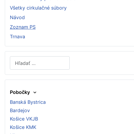
Všetky cirkulačné súbory
Návod
Zoznam PS
Trnava
Hľadať
Type 2 or more characters for results.
Pobočky
Banská Bystrica
Bardejov
Košice VKJB
Košice KMK