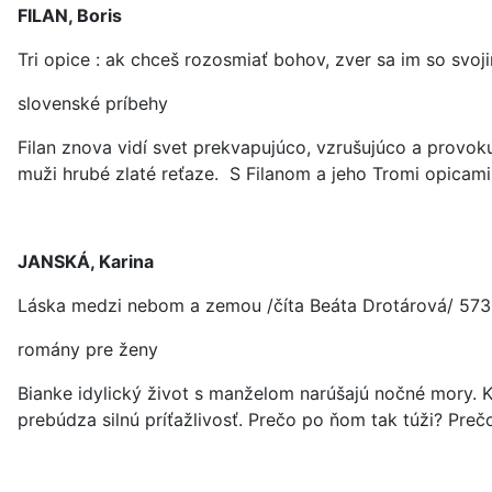
FILAN, Boris
Tri opice : ak chceš rozosmiať bohov, zver sa im so svoj
slovenské príbehy
Filan znova vidí svet prekvapujúco, vzrušujúco a provoku
muži hrubé zlaté reťaze. S Filanom a jeho Tromi opicami
JANSKÁ, Karina
Láska medzi nebom a zemou /číta Beáta Drotárová/ 573
romány pre ženy
Bianke idylický život s manželom narúšajú nočné mory. 
prebúdza silnú príťažlivosť. Prečo po ňom tak túži? Preč