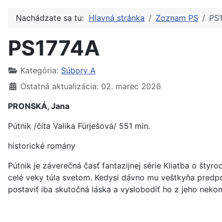
Nachádzate sa tu:
Hlavná stránka
Zoznam PS
PS
PS1774A
Kategória:
Súbory A
Ostatná aktualizácia: 02. marec 2026
PRONSKÁ, Jana
Pútnik /číta Valika Fürješová/ 551 min.
historické romány
Pútnik je záverečná časť fantazijnej série Kliatba o štyr
celé veky túla svetom. Kedysi dávno mu veštkyňa predpov
postaviť iba skutočná láska a vyslobodiť ho z jeho neko