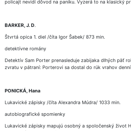
policajt nevidí dôvod na paniku. Vyzerá to na klasický pr
BARKER, J. D
.
Štvrtá opica 1. diel /číta Igor Šabek/ 873 min.
detektívne romány
Detektív Sam Porter prenasleduje zabijaka dlhých päť r
zvratu v pátraní: Porterovi sa dostal do rúk vrahov den
PONICKÁ, Hana
Lukavické zápisky /číta Alexandra Múdra/ 1033 min.
autobiografické spomienky
Lukavické zápisky mapujú osobný a spoločenský život Ha