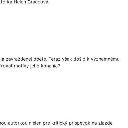
ektorka Helen Graceová.
tela zavraždenej obete. Teraz však došlo k významnému
frovať motívy jeho konania?
u autorkou nielen pre kritický príspevok na zjazde