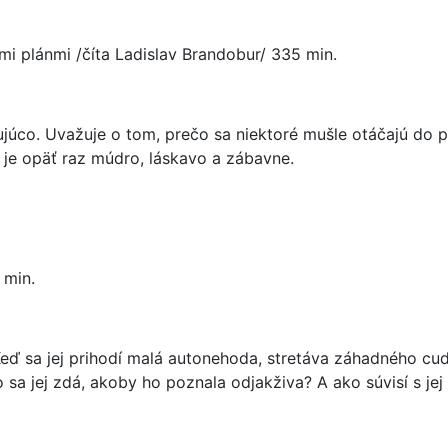
imi plánmi /číta Ladislav Brandobur/ 335 min.
júco. Uvažuje o tom, prečo sa niektoré mušle otáčajú do pr
 je opäť raz múdro, láskavo a zábavne.
 min.
Keď sa jej prihodí malá autonehoda, stretáva záhadného cu
o sa jej zdá, akoby ho poznala odjakživa? A ako súvisí s j