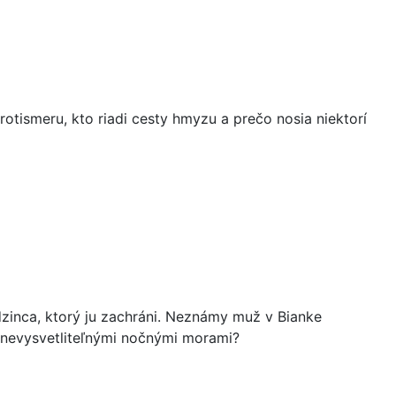
otismeru, kto riadi cesty hmyzu a prečo nosia niektorí
dzinca, ktorý ju zachráni. Neznámy muž v Bianke
ej nevysvetliteľnými nočnými morami?