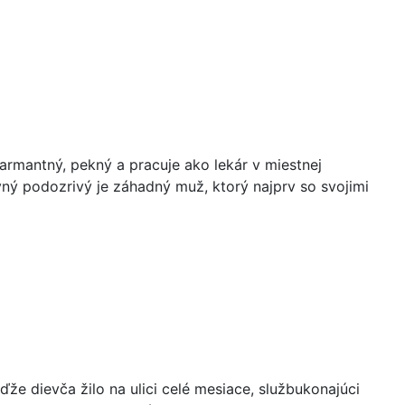
armantný, pekný a pracuje ako lekár v miestnej
vný podozrivý je záhadný muž, ktorý najprv so svojimi
ďže dievča žilo na ulici celé mesiace, službukonajúci