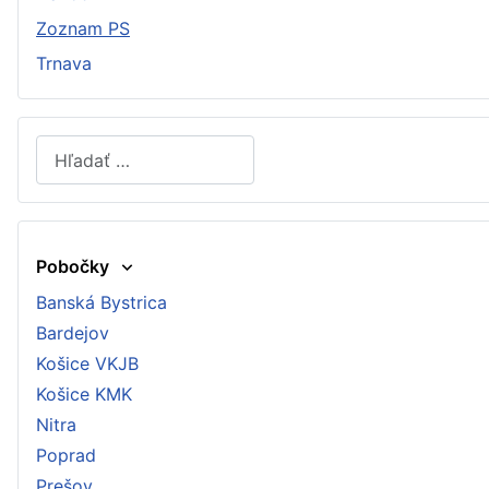
Zoznam PS
Trnava
Hľadať
Type 2 or more characters for results.
Pobočky
Banská Bystrica
Bardejov
Košice VKJB
Košice KMK
Nitra
Poprad
Prešov