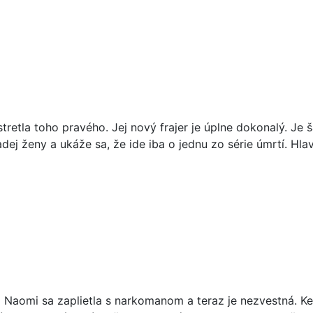
etla toho pravého. Jej nový frajer je úplne dokonalý. Je š
ej ženy a ukáže sa, že ide iba o jednu zo série úmrtí. Hla
a Naomi sa zaplietla s narkomanom a teraz je nezvestná. Ke