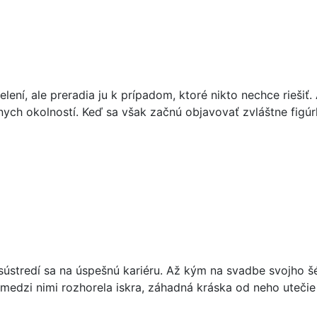
ní, ale preradia ju k prípadom, ktoré nikto nechce riešiť. 
nych okolností. Keď sa však začnú objavovať zvláštne fig
ústredí sa na úspešnú kariéru. Až kým na svadbe svojho šéf
a medzi nimi rozhorela iskra, záhadná kráska od neho uteči