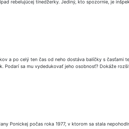
ípad rebelujúcej tínedžerky. Jediný, kto spozornie, je inšp
okov a po celý ten čas od neho dostáva balíčky s časťami 
ník. Podarí sa mu vydedukovať jeho osobnosť? Dokáže rozši
ny Ponickej počas roka 1977, v ktorom sa stala nepohodlno