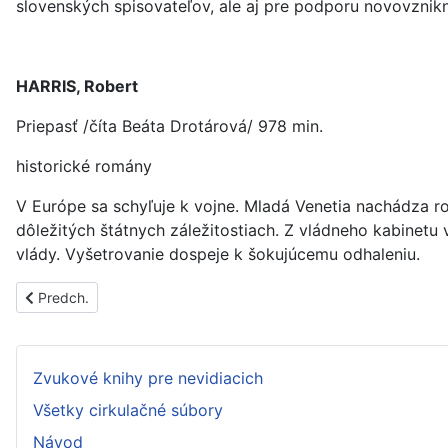
slovenských spisovateľov, ale aj pre podporu novovznikn
HARRIS, Robert
Priepasť /číta Beáta Drotárová/ 978 min.
historické romány
V Európe sa schyľuje k vojne. Mladá Venetia nachádza r
dôležitých štátnych záležitostiach. Z vládneho kabinetu
vlády. Vyšetrovanie dospeje k šokujúcemu odhaleniu.
Predchádzajúci článok: PS1775A
Predch.
Zvukové knihy pre nevidiacich
Všetky cirkulačné súbory
Návod