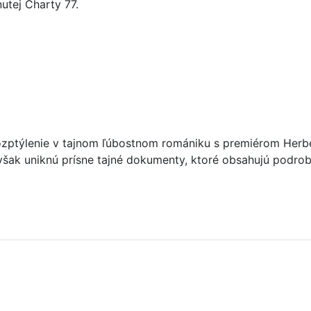
utej Charty 77.
ozptýlenie v tajnom ľúbostnom romániku s premiérom Herbert
 však uniknú prísne tajné dokumenty, ktoré obsahujú podrob