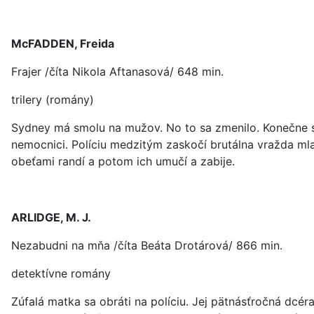
McFADDEN, Freida
Frajer /číta Nikola Aftanasová/ 648 min.
trilery (romány)
Sydney má smolu na mužov. No to sa zmenilo. Konečne str
nemocnici. Políciu medzitým zaskočí brutálna vražda mlad
obeťami randí a potom ich umučí a zabije.
ARLIDGE, M. J.
Nezabudni na mňa /číta Beáta Drotárová/ 866 min.
detektívne romány
Zúfalá matka sa obráti na políciu. Jej pätnásťročná dcér