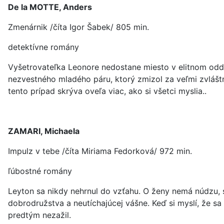
De la MOTTE, Anders
Zmenárnik /číta Igor Šabek/ 805 min.
detektívne romány
Vyšetrovateľka Leonore nedostane miesto v elitnom oddele
nezvestného mladého páru, ktorý zmizol za veľmi zvlášt
tento prípad skrýva oveľa viac, ako si všetci myslia..
ZAMARI, Michaela
Impulz v tebe /číta Miriama Fedorková/ 972 min.
ľúbostné romány
Leyton sa nikdy nehrnul do vzťahu. O ženy nemá núdzu, s
dobrodružstva a neutíchajúcej vášne. Keď si myslí, že s
predtým nezažil.