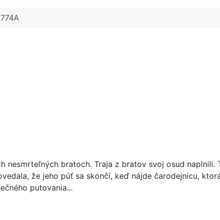
1774A
och nesmrteľných bratoch. Traja z bratov svoj osud naplnili
edala, že jeho púť sa skončí, keď nájde čarodejnicu, ktorá 
nečného putovania...