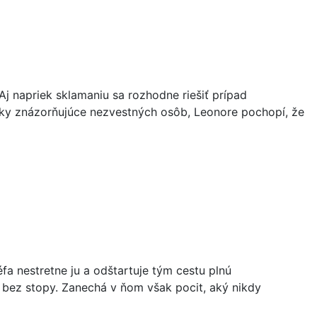
Aj napriek sklamaniu sa rozhodne riešiť prípad
úrky znázorňujúce nezvestných osôb, Leonore pochopí, že
a nestretne ju a odštartuje tým cestu plnú
e bez stopy. Zanechá v ňom však pocit, aký nikdy