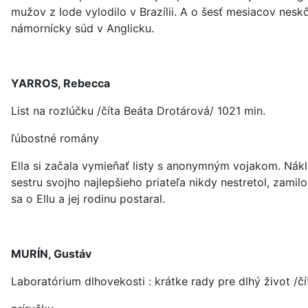
mužov z lode vylodilo v Brazílii. A o šesť mesiacov neskô
námornícky súd v Anglicku.
YARROS, Rebecca
List na rozlúčku /číta Beáta Drotárová/ 1021 min.
ľúbostné romány
Ella si začala vymieňať listy s anonymným vojakom. Nákl
sestru svojho najlepšieho priateľa nikdy nestretol, zamil
sa o Ellu a jej rodinu postaral.
MURÍN, Gustáv
Laboratórium dlhovekosti : krátke rady pre dlhý život /č