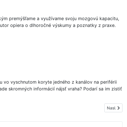
 akým premýšľame a využívame svoju mozgovú kapacitu,
 autor opiera o dlhoročné výskumy a poznatky z praxe.
 vo vyschnutom koryte jedného z kanálov na periférii
lade skromných informácií nájsť vraha? Podarí sa im zistiť
Nasledujúc
Nasl.