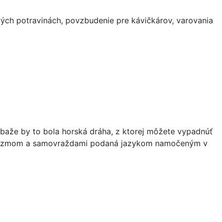
vých potravinách, povzbudenie pre kávičkárov, varovania
ibaže by to bola horská dráha, z ktorej môžete vypadnúť
koholizmom a samovraždami podaná jazykom namočeným v