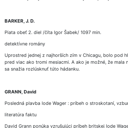
BARKER, J. D.
Piata obeť 2. diel /číta Igor Šabek/ 1097 min.
detektívne romány
Uprostred jednej z najhorších zím v Chicagu, bolo pod h
pred viac ako tromi mesiacmi. A ako je možné, že mala n
sa snažia rozlúsknuť túto hádanku.
GRANN, David
Posledná plavba lode Wager : príbeh o stroskotaní, vzbu
literatúra faktu
David Grann ponúka vzrušujúci príbeh britskej lode Wager