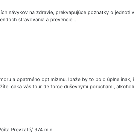
cích návykov na zdravie, prekvapujúce poznatky o jednotli
ndoch stravovania a prevencie...
moru a opatrného optimizmu. Ibaže by to bolo úplne inak, 
 udržíte, čaká vás tour de force duševnými poruchami, al
 /číta Prevzaté/ 974 min.