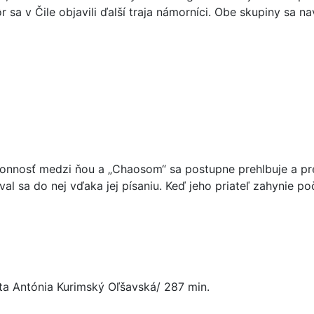
r sa v Čile objavili ďalší traja námorníci. Obe skupiny sa n
onnosť medzi ňou a „Chaosom“ sa postupne prehlbuje a prer
oval sa do nej vďaka jej písaniu. Keď jeho priateľ zahynie po
íta Antónia Kurimský Oľšavská/ 287 min.