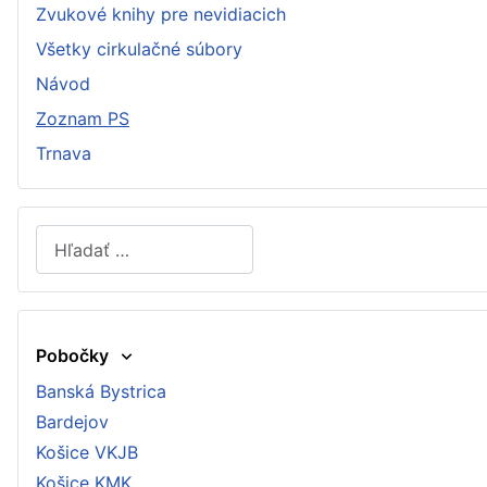
Zvukové knihy pre nevidiacich
Všetky cirkulačné súbory
Návod
Zoznam PS
Trnava
Hľadať
Type 2 or more characters for results.
Pobočky
Banská Bystrica
Bardejov
Košice VKJB
Košice KMK