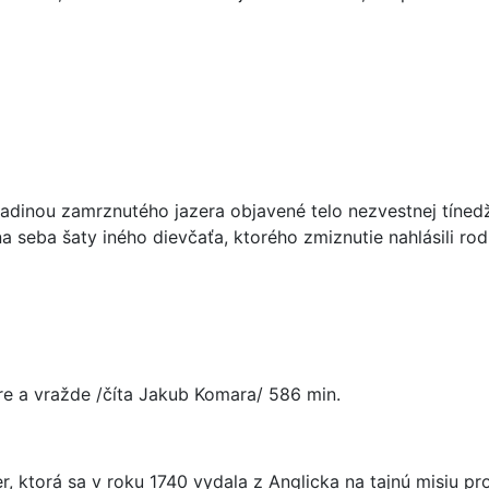
ladinou zamrznutého jazera objavené telo nezvestnej tínedž
a seba šaty iného dievčaťa, ktorého zmiznutie nahlásili ro
re a vražde /číta Jakub Komara/ 586 min.
, ktorá sa v roku 1740 vydala z Anglicka na tajnú misiu pro