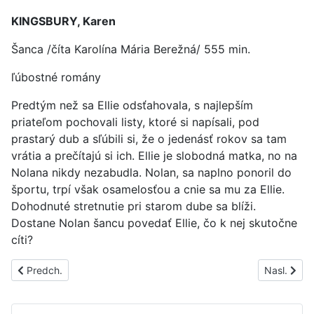
KINGSBURY, Karen
Šanca /číta Karolína Mária Berežná/ 555 min.
ľúbostné romány
Predtým než sa Ellie odsťahovala, s najlepším
priateľom pochovali listy, ktoré si napísali, pod
prastarý dub a sľúbili si, že o jedenásť rokov sa tam
vrátia a prečítajú si ich. Ellie je slobodná matka, no na
Nolana nikdy nezabudla. Nolan, sa naplno ponoril do
športu, trpí však osamelosťou a cnie sa mu za Ellie.
Dohodnuté stretnutie pri starom dube sa blíži.
Dostane Nolan šancu povedať Ellie, čo k nej skutočne
cíti?
Predchádzajúci článok: PS1792A
Nasledujúc
Predch.
Nasl.