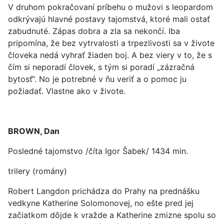
V druhom pokračovaní príbehu o mužovi s leopardom
odkrývajú hlavné postavy tajomstvá, ktoré mali ostať
zabudnuté. Zápas dobra a zla sa nekončí. Iba
pripomína, že bez vytrvalosti a trpezlivosti sa v živote
človeka nedá vyhrať žiaden boj. A bez viery v to, že s
čím si neporadí človek, s tým si poradí „zázračná
bytosť“. No je potrebné v ňu veriť a o pomoc ju
požiadať. Vlastne ako v živote.
BROWN, Dan
Posledné tajomstvo /číta Igor Šabek/ 1434 min.
trilery (romány)
Robert Langdon prichádza do Prahy na prednášku
vedkyne Katherine Solomonovej, no ešte pred jej
začiatkom dôjde k vražde a Katherine zmizne spolu so