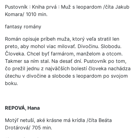
Pustovník : Kniha prvá : Muž s leopardom /číta Jakub
Komara/ 1010 min.
fantasy romány
Román opisuje príbeh muža, ktorý veľa stratil len
preto, aby mohol viac milovať. Divočinu. Slobodu.
Človeka. Chcel byť farmárom, manželom a otcom.
Takmer sa ním stal. Na desať dní. Pustovník po tom,
čo prežil jednu z najväčších bolestí človeka nachádza
útechu v divočine a slobode s leopardom po svojom
boku.
REPOVÁ, Hana
Motýľ netuší, aké krásne má krídla /číta Beáta
Drotárová/ 705 min.