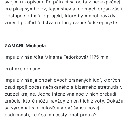
svojím rukopisom. Pri pátraní sa ocitá v nebezpečnej
hre plnej symbolov, tajomstiev a mocných organizácií.
Postupne odhaľuje projekt, ktorý by mohol navždy
zmeniť pohľad ľudstva na fungovanie ľudskej mysle.
ZAMARI, Michaela
Impulz v nás /číta Miriama Fedorková/ 1175 min.
erotické romány
Impulz v nás je príbeh dvoch zranených ľudí, ktorých
osud spojí počas nečakaného a bizarného stretnutia v
cudzej krajine. Jedna intenzívna noc v nich prebudí
emócie, ktoré môžu navždy zmeniť ich životy. Dokážu
sa vyrovnať s minulosťou a dať šancu novej
budúcnosti, keď sa ich cesty opäť pretnú?