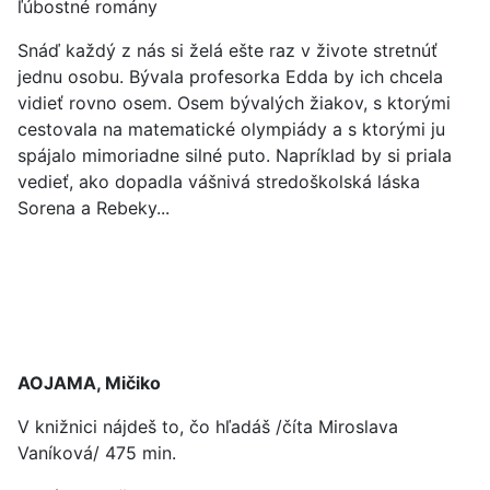
ľúbostné romány
Snáď každý z nás si želá ešte raz v živote stretnúť
jednu osobu. Bývala profesorka Edda by ich chcela
vidieť rovno osem. Osem bývalých žiakov, s ktorými
cestovala na matematické olympiády a s ktorými ju
spájalo mimoriadne silné puto. Napríklad by si priala
vedieť, ako dopadla vášnivá stredoškolská láska
Sorena a Rebeky...
AOJAMA, Mičiko
V knižnici nájdeš to, čo hľadáš /číta Miroslava
Vaníková/ 475 min.