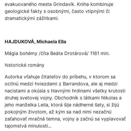
evakuovaného mesta Grindavík. Kniha kombinuje
geologické fakty s osobnými, často vtipnými či
dramatickými zážitkami.
HAJDUKOVÁ, Michaela Ella
Mágia bohémy /číta Beáta Drotárová/ 1161 min.
historické romány
Autorka vťahuje čitateľov do príbehu, v ktorom sa
ocitnú medzi hviezdami z Barrandova, ale aj medzi
nacistami a okúsia s hlavnými hrdinami všetky krutosti
druhej svetovej vojny. Obchodník s látkami Nikolas a
jeho manželka Leila, ktorá šije nádherné šaty, si žijú
pokojným životom, až kým sa nad nimi nezačnú
zaťahovať mračná temna, vojny a začnú sa vyplavovať
tajomstvá minulosti...