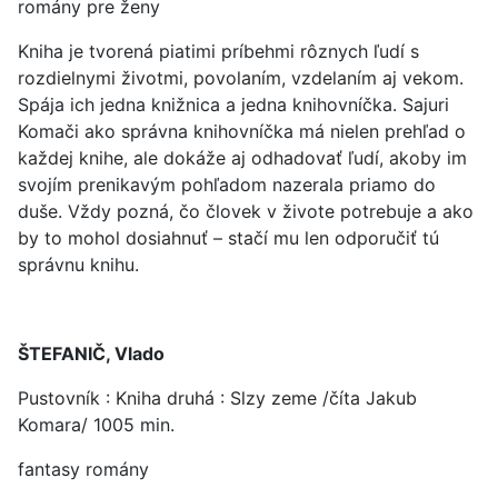
romány pre ženy
Kniha je tvorená piatimi príbehmi rôznych ľudí s
rozdielnymi životmi, povolaním, vzdelaním aj vekom.
Spája ich jedna knižnica a jedna knihovníčka. Sajuri
Komači ako správna knihovníčka má nielen prehľad o
každej knihe, ale dokáže aj odhadovať ľudí, akoby im
svojím prenikavým pohľadom nazerala priamo do
duše. Vždy pozná, čo človek v živote potrebuje a ako
by to mohol dosiahnuť – stačí mu len odporučiť tú
správnu knihu.
ŠTEFANIČ, Vlado
Pustovník : Kniha druhá : Slzy zeme /číta Jakub
Komara/ 1005 min.
fantasy romány