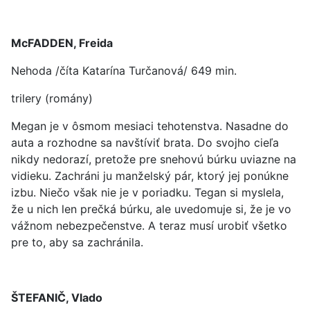
McFADDEN, Freida
Nehoda /číta Katarína Turčanová/ 649 min.
trilery (romány)
Megan je v ôsmom mesiaci tehotenstva. Nasadne do
auta a rozhodne sa navštíviť brata. Do svojho cieľa
nikdy nedorazí, pretože pre snehovú búrku uviazne na
vidieku. Zachráni ju manželský pár, ktorý jej ponúkne
izbu. Niečo však nie je v poriadku. Tegan si myslela,
že u nich len prečká búrku, ale uvedomuje si, že je vo
vážnom nebezpečenstve. A teraz musí urobiť všetko
pre to, aby sa zachránila.
ŠTEFANIČ, Vlado