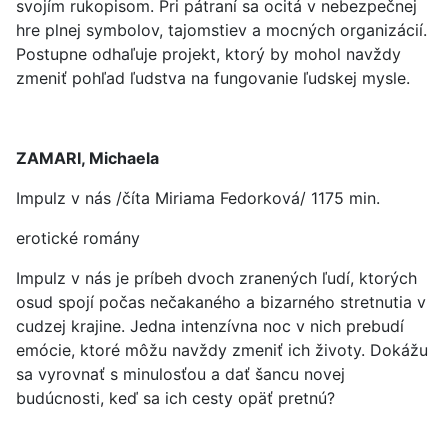
svojím rukopisom. Pri pátraní sa ocitá v nebezpečnej
hre plnej symbolov, tajomstiev a mocných organizácií.
Postupne odhaľuje projekt, ktorý by mohol navždy
zmeniť pohľad ľudstva na fungovanie ľudskej mysle.
ZAMARI, Michaela
Impulz v nás /číta Miriama Fedorková/ 1175 min.
erotické romány
Impulz v nás je príbeh dvoch zranených ľudí, ktorých
osud spojí počas nečakaného a bizarného stretnutia v
cudzej krajine. Jedna intenzívna noc v nich prebudí
emócie, ktoré môžu navždy zmeniť ich životy. Dokážu
sa vyrovnať s minulosťou a dať šancu novej
budúcnosti, keď sa ich cesty opäť pretnú?