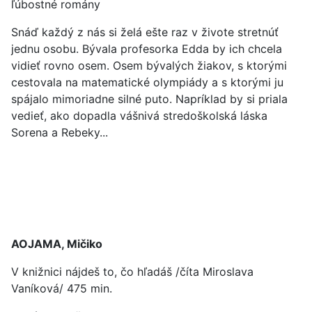
ľúbostné romány
Snáď každý z nás si želá ešte raz v živote stretnúť
jednu osobu. Bývala profesorka Edda by ich chcela
vidieť rovno osem. Osem bývalých žiakov, s ktorými
cestovala na matematické olympiády a s ktorými ju
spájalo mimoriadne silné puto. Napríklad by si priala
vedieť, ako dopadla vášnivá stredoškolská láska
Sorena a Rebeky...
AOJAMA, Mičiko
V knižnici nájdeš to, čo hľadáš /číta Miroslava
Vaníková/ 475 min.