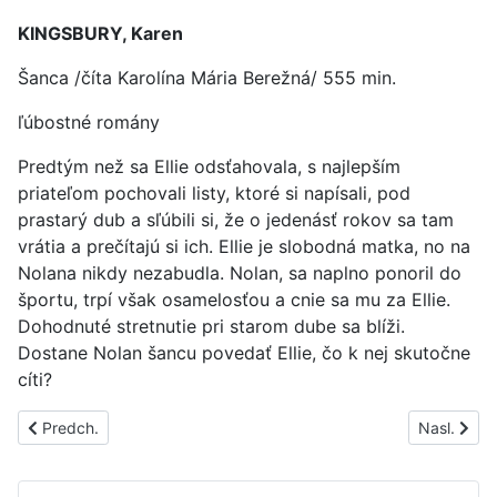
KINGSBURY, Karen
Šanca /číta Karolína Mária Berežná/ 555 min.
ľúbostné romány
Predtým než sa Ellie odsťahovala, s najlepším
priateľom pochovali listy, ktoré si napísali, pod
prastarý dub a sľúbili si, že o jedenásť rokov sa tam
vrátia a prečítajú si ich. Ellie je slobodná matka, no na
Nolana nikdy nezabudla. Nolan, sa naplno ponoril do
športu, trpí však osamelosťou a cnie sa mu za Ellie.
Dohodnuté stretnutie pri starom dube sa blíži.
Dostane Nolan šancu povedať Ellie, čo k nej skutočne
cíti?
Predchádzajúci článok: PS1793A
Nasledujúc
Predch.
Nasl.