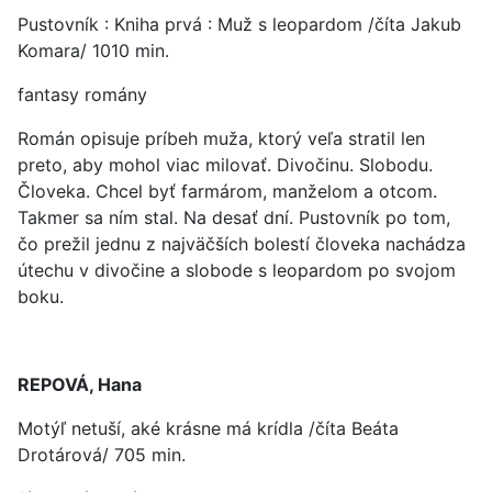
Pustovník : Kniha prvá : Muž s leopardom /číta Jakub
Komara/ 1010 min.
fantasy romány
Román opisuje príbeh muža, ktorý veľa stratil len
preto, aby mohol viac milovať. Divočinu. Slobodu.
Človeka. Chcel byť farmárom, manželom a otcom.
Takmer sa ním stal. Na desať dní. Pustovník po tom,
čo prežil jednu z najväčších bolestí človeka nachádza
útechu v divočine a slobode s leopardom po svojom
boku.
REPOVÁ, Hana
Motýľ netuší, aké krásne má krídla /číta Beáta
Drotárová/ 705 min.