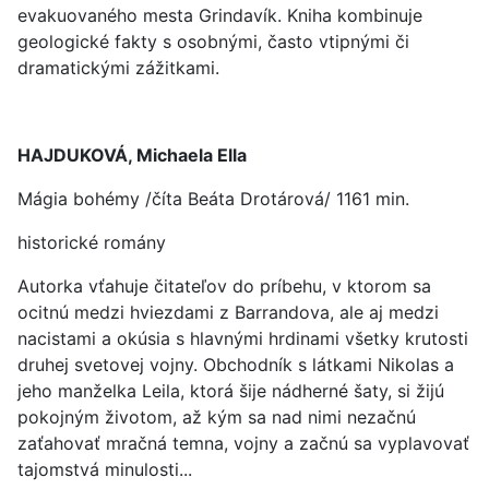
evakuovaného mesta Grindavík. Kniha kombinuje
geologické fakty s osobnými, často vtipnými či
dramatickými zážitkami.
HAJDUKOVÁ, Michaela Ella
Mágia bohémy /číta Beáta Drotárová/ 1161 min.
historické romány
Autorka vťahuje čitateľov do príbehu, v ktorom sa
ocitnú medzi hviezdami z Barrandova, ale aj medzi
nacistami a okúsia s hlavnými hrdinami všetky krutosti
druhej svetovej vojny. Obchodník s látkami Nikolas a
jeho manželka Leila, ktorá šije nádherné šaty, si žijú
pokojným životom, až kým sa nad nimi nezačnú
zaťahovať mračná temna, vojny a začnú sa vyplavovať
tajomstvá minulosti...