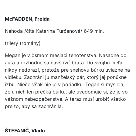
McFADDEN, Freida
Nehoda /číta Katarína Turčanová/ 649 min.
trilery (romány)
Megan je v ôsmom mesiaci tehotenstva. Nasadne do
auta a rozhodne sa navštíviť brata. Do svojho cieľa
nikdy nedorazí, pretože pre snehovú búrku uviazne na
vidieku. Zachráni ju manželský pár, ktorý jej ponúkne
izbu. Niečo však nie je v poriadku. Tegan si myslela,
že u nich len prečká búrku, ale uvedomuje si, že je vo
vážnom nebezpečenstve. A teraz musí urobiť všetko
pre to, aby sa zachránila.
ŠTEFANIČ, Vlado