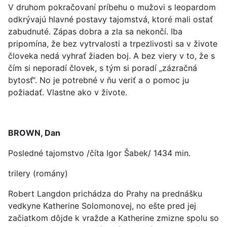
V druhom pokračovaní príbehu o mužovi s leopardom
odkrývajú hlavné postavy tajomstvá, ktoré mali ostať
zabudnuté. Zápas dobra a zla sa nekončí. Iba
pripomína, že bez vytrvalosti a trpezlivosti sa v živote
človeka nedá vyhrať žiaden boj. A bez viery v to, že s
čím si neporadí človek, s tým si poradí „zázračná
bytosť“. No je potrebné v ňu veriť a o pomoc ju
požiadať. Vlastne ako v živote.
BROWN, Dan
Posledné tajomstvo /číta Igor Šabek/ 1434 min.
trilery (romány)
Robert Langdon prichádza do Prahy na prednášku
vedkyne Katherine Solomonovej, no ešte pred jej
začiatkom dôjde k vražde a Katherine zmizne spolu so