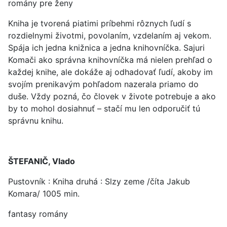
romány pre ženy
Kniha je tvorená piatimi príbehmi rôznych ľudí s
rozdielnymi životmi, povolaním, vzdelaním aj vekom.
Spája ich jedna knižnica a jedna knihovníčka. Sajuri
Komači ako správna knihovníčka má nielen prehľad o
každej knihe, ale dokáže aj odhadovať ľudí, akoby im
svojím prenikavým pohľadom nazerala priamo do
duše. Vždy pozná, čo človek v živote potrebuje a ako
by to mohol dosiahnuť – stačí mu len odporučiť tú
správnu knihu.
ŠTEFANIČ, Vlado
Pustovník : Kniha druhá : Slzy zeme /číta Jakub
Komara/ 1005 min.
fantasy romány