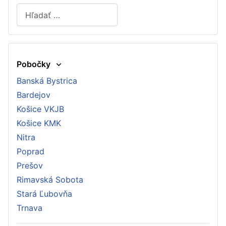
Hľadať
Type 2 or more characters for results.
Pobočky
Banská Bystrica
Bardejov
Košice VKJB
Košice KMK
Nitra
Poprad
Prešov
Rimavská Sobota
Stará Ľubovňa
Trnava