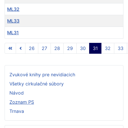
ML32
ML33
ML31
Články
26
27
28
29
30
31
32
33
Strana 31 z 57
Zvukové knihy pre nevidiacich
Všetky cirkulačné súbory
Návod
Zoznam PS
Trnava