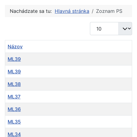
Nachádzate sa tu:
Hlavná stránka
Zoznam PS
Zobrazené položky
Názov
ML39
ML39
ML38
ML37
ML36
ML35
ML34