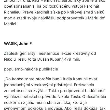
zmocniť trónu. Keď Henrich IV. Burbonský zomiera ako
obeť sprisahania, na politickú scénu vstúpi kardinál
Richelieu. Práve kardinál získa po kráľovej smrti veľkú
moc a zradí svoju najväčšiu podporovateľku Máriu de'
Medici.
WASIK, John F.
Záblesk geniality : nestarnúce lekcie kreativity od
Nikolu Teslu /číta Dušan Kubaň/ 479 min.
populárno-náučné publikácie
„Do konca tohto storočia budú ľudia komunikovať
jednoduchými vreckovými prístrojmi. Frekvencia
zemetrasení sa zvýši...“ Takto predpovedal budúcnosť
vynálezca srbského pôvodu Nikola Tesla. O desaťročia
neskôr sa z jeho mena stala značka, ktorá je
synonymom pokroku a inovácií. Ako Tesla dokázal tak