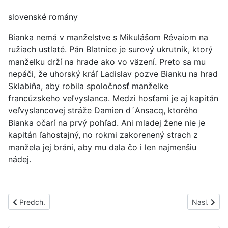
slovenské romány
Bianka nemá v manželstve s Mikulášom Révaiom na
ružiach ustlaté. Pán Blatnice je surový ukrutník, ktorý
manželku drží na hrade ako vo väzení. Preto sa mu
nepáči, že uhorský kráľ Ladislav pozve Bianku na hrad
Sklabiňa, aby robila spoločnosť manželke
francúzskeho veľvyslanca. Medzi hosťami je aj kapitán
veľvyslancovej stráže Damien d´Ansacq, ktorého
Bianka očarí na prvý pohľad. Ani mladej žene nie je
kapitán ľahostajný, no rokmi zakorenený strach z
manžela jej bráni, aby mu dala čo i len najmenšiu
nádej.
Predchádzajúci článok: PS1462B
Nasledujúc
Predch.
Nasl.