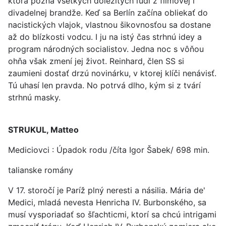
ktorá pozná všetkých dôležitých ľudí z filmovej i
divadelnej brandže. Keď sa Berlín začína obliekať do
nacistických vlajok, vlastnou šikovnosťou sa dostane
až do blízkosti vodcu. I ju na istý čas strhnú idey a
program národných socialistov. Jedna noc s vôňou
ohňa však zmení jej život. Reinhard, člen SS si
zaumieni dostať drzú novinárku, v ktorej klíči nenávisť.
Tú uhasí len pravda. No potrvá dlho, kým si z tvárí
strhnú masky.
STRUKUL, Matteo
Mediciovci : Úpadok rodu /číta Igor Šabek/ 698 min.
talianske romány
V 17. storočí je Paríž plný neresti a násilia. Mária de'
Medici, mladá nevesta Henricha IV. Burbonského, sa
musí vysporiadať so šľachticmi, ktorí sa chcú intrigami