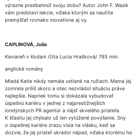
výrazne predbehnúť svoju dobu? Autor John F. Wasik
vám predstaví lekcie, vďaka ktorým sa naučíte
premýšľať rovnako inovatívne aj vy.
CAPLINOVÁ, Julie
Kaviareň v Kodani /číta Lucia Hrašková/ 785 min.
anglické romány
Mladá Katie nikdy nemala ustlané na ružiach. Mama jej
zomrela príliš skoro a otec nezvládol situáciu práve
najlepšie. Napriek tomu si dokázala vybudovať
úspešnú kariéru v jednej z najprestížnejších
londýnskych PR agentúr a nájsť skvelého priateľa.
K šťastiu jej chýbalo už len vytúžené povýšenie. Sny
o úspešnej kariére zrazu visia na vlásku, keď sa
dozvie, že jej priateľ ukradol nápad, vďaka ktorému ho