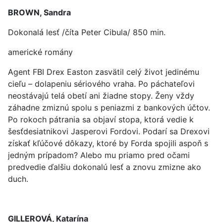
BROWN, Sandra
Dokonalá lesť /číta Peter Cibula/ 850 min.
americké romány
Agent FBI Drex Easton zasvätil celý život jedinému
cieľu – dolapeniu sériového vraha. Po páchateľovi
neostávajú telá obetí ani žiadne stopy. Ženy vždy
záhadne zmiznú spolu s peniazmi z bankových účtov.
Po rokoch pátrania sa objaví stopa, ktorá vedie k
šesťdesiatnikovi Jasperovi Fordovi. Podarí sa Drexovi
získať kľúčové dôkazy, ktoré by Forda spojili aspoň s
jedným prípadom? Alebo mu priamo pred očami
predvedie ďalšiu dokonalú lesť a znovu zmizne ako
duch.
GILLEROVÁ, Katarína