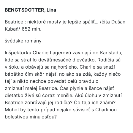
BENGTSDOTTER, Lina
Beatrice : niektoré mosty je lepšie spáliť... /číta Dušan
Kubaň/ 652 min.
švédske romány
Inšpektorku Charlie Lagerovú zavolajú do Karlstadu,
kde sa stratilo deväťmesačné dievčatko. Rodičia sú
v šoku a obávajú sa najhoršieho. Charlie sa snaží
bábätko čím skôr nájsť, no ako sa zdá, každý niečo
tají a nikto nechce povedať celú pravdu o
zmiznutí malej Beatrice. Čas plynie a šance nájsť
dieťatko živé sú čoraz menšie. Akú úlohu v zmiznutí
Beatrice zohrávajú jej rodičia? Čo taja ich známi?
Mohol by tento prípad nejako súvisieť s Charlinou
bolestivou minulosťou?