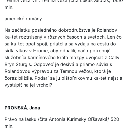
Temná veža VII : Temná veža /číta Lukáš Šepták/ 1950
min.
americké romány
Na začiatku posledného dobrodružstva je Rolandov
ka-tet roztrúsený v rôznych časoch a svetoch. Len čo
sa ka-tet opäť spojí, priatelia sa vydajú na cestu do
sídla vlkov v Hrome, aby odhalili, načo potrebujú
služobníci karmínového kráľa mozgy dvojčiat z Cally
Bryn Sturgis. Odpoveď je desivá a priamo súvisí s
Rolandovou výpravou za Temnou vežou, ktorá je
čoraz bližšie. Podarí sa ju pištoľníkovmu ka-tet nájsť a
vystúpiť na jej vrchol?
PRONSKÁ, Jana
Právo na lásku /číta Antónia Kurimsky Oľšavská/ 520
min.