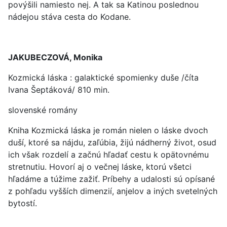
povýšili namiesto nej. A tak sa Katinou poslednou
nádejou stáva cesta do Kodane.
JAKUBECZOVÁ, Monika
Kozmická láska : galaktické spomienky duše /číta
Ivana Šeptáková/ 810 min.
slovenské romány
Kniha Kozmická láska je román nielen o láske dvoch
duší, ktoré sa nájdu, zaľúbia, žijú nádherný život, osud
ich však rozdelí a začnú hľadať cestu k opätovnému
stretnutiu. Hovorí aj o večnej láske, ktorú všetci
hľadáme a túžime zažiť. Príbehy a udalosti sú opísané
z pohľadu vyšších dimenzií, anjelov a iných svetelných
bytostí.