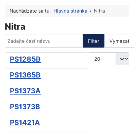
Nachádzate sa tu:
Hlavná stránka
Nitra
Nitra
Zadajte časť názvu
Filter
Vymazať
Zobrazené položky
PS1285B
PS1365B
PS1373A
PS1373B
PS1421A