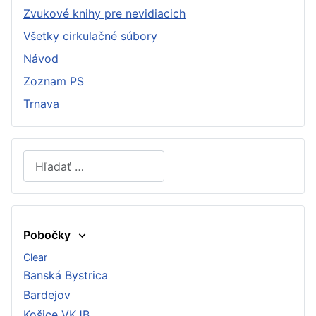
Zvukové knihy pre nevidiacich
Všetky cirkulačné súbory
Návod
Zoznam PS
Trnava
Hľadať
Type 2 or more characters for results.
Pobočky
Clear
Banská Bystrica
Bardejov
Košice VKJB