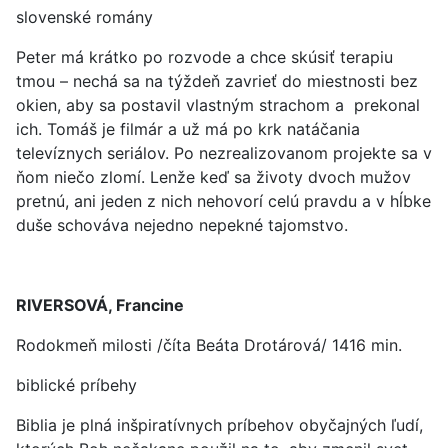
slovenské romány
Peter má krátko po rozvode a chce skúsiť terapiu
tmou – nechá sa na týždeň zavrieť do miestnosti bez
okien, aby sa postavil vlastným strachom a prekonal
ich. Tomáš je filmár a už má po krk natáčania
televíznych seriálov. Po nezrealizovanom projekte sa v
ňom niečo zlomí. Lenže keď sa životy dvoch mužov
pretnú, ani jeden z nich nehovorí celú pravdu a v hĺbke
duše schováva nejedno nepekné tajomstvo.
RIVERSOVÁ, Francine
Rodokmeň milosti /číta Beáta Drotárová/ 1416 min.
biblické príbehy
Biblia je plná inšpiratívnych príbehov obyčajných ľudí,