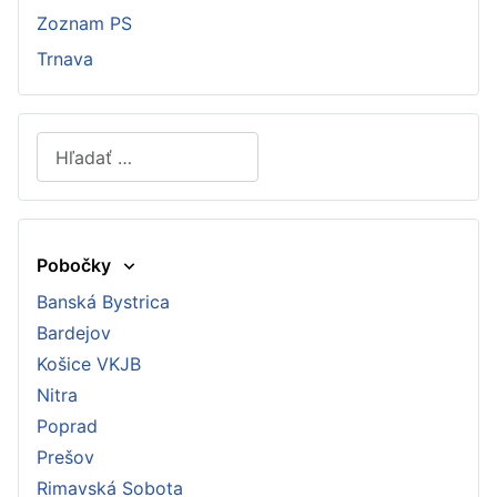
Zoznam PS
Trnava
Hľadať
Type 2 or more characters for results.
Pobočky
Banská Bystrica
Bardejov
Košice VKJB
Nitra
Poprad
Prešov
Rimavská Sobota