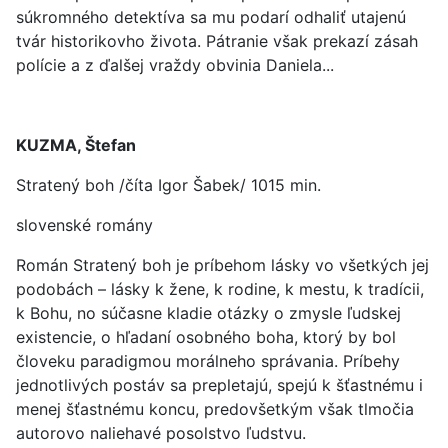
súkromného detektíva sa mu podarí odhaliť utajenú
tvár historikovho života. Pátranie však prekazí zásah
polície a z ďalšej vraždy obvinia Daniela...
KUZMA, Štefan
Stratený boh /číta Igor Šabek/ 1015 min.
slovenské romány
Román Stratený boh je príbehom lásky vo všetkých jej
podobách – lásky k žene, k rodine, k mestu, k tradícii,
k Bohu, no súčasne kladie otázky o zmysle ľudskej
existencie, o hľadaní osobného boha, ktorý by bol
človeku paradigmou morálneho správania. Príbehy
jednotlivých postáv sa prepletajú, spejú k šťastnému i
menej šťastnému koncu, predovšetkým však tlmočia
autorovo naliehavé posolstvo ľudstvu.