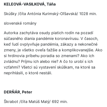
KELEOVÁ-VASILKOVÁ, Táňa
Skúšky /číta Antónia Kurimský-Oľšavská/ 1028 min.
slovenské romány
Autorka zachytáva osudy piatich rodín na pozadí
súčasného diania pandémie koronavírusu. V časoch,
keď ľudí ovplyvňuje pandémia, zákazy a nekonečné
zmeny, je všetko oveľa ťažšie a komplikovanejšie. Ako
si hrdinovia príbehu poradia so zmenami? Ako ich
zvládnu? Príjmu ich alebo nie? A čo to urobí s ich
vzťahmi? Všetci sú vystavení skúškam, na ktoré sa
neprihlásili, o ktoré nestáli.
DERŇÁR, Peter
Škrabot /číta Matúš Malý/ 692 min.