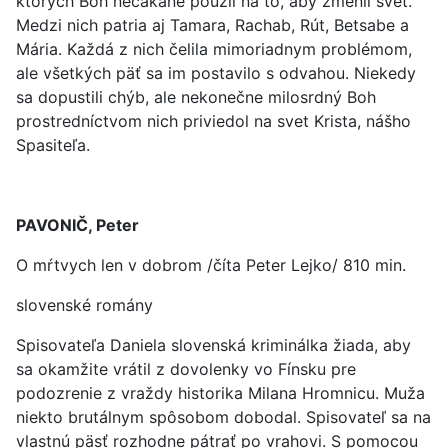
ktorých Boh nečakane použil na to, aby zmenil svet.
Medzi nich patria aj Tamara, Rachab, Rút, Betsabe a
Mária. Každá z nich čelila mimoriadnym problémom,
ale všetkých päť sa im postavilo s odvahou. Niekedy
sa dopustili chýb, ale nekonečne milosrdný Boh
prostredníctvom nich priviedol na svet Krista, nášho
Spasiteľa.
PAVONIČ, Peter
O mŕtvych len v dobrom /číta Peter Lejko/ 810 min.
slovenské romány
Spisovateľa Daniela slovenská kriminálka žiada, aby
sa okamžite vrátil z dovolenky vo Fínsku pre
podozrenie z vraždy historika Milana Hromnicu. Muža
niekto brutálnym spôsobom dobodal. Spisovateľ sa na
vlastnú päsť rozhodne pátrať po vrahovi. S pomocou