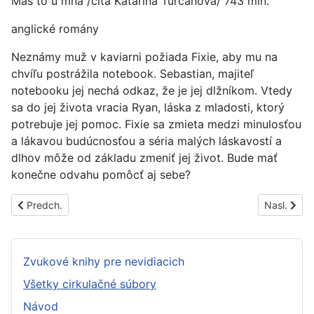
Máš to u mňa /číta Katarína Turčanová/ 743 min.
anglické romány
Neznámy muž v kaviarni požiada Fixie, aby mu na
chvíľu postrážila notebook. Sebastian, majiteľ
notebooku jej nechá odkaz, že je jej dlžníkom. Vtedy
sa do jej života vracia Ryan, láska z mladosti, ktorý
potrebuje jej pomoc. Fixie sa zmieta medzi minulosťou
a lákavou budúcnosťou a séria malých láskavostí a
dlhov môže od základu zmeniť jej život. Bude mať
konečne odvahu pomôcť aj sebe?
Predchádzajúci článok: PS1530C
Nasledujúc
Predch.
Nasl.
Zvukové knihy pre nevidiacich
Všetky cirkulačné súbory
Návod