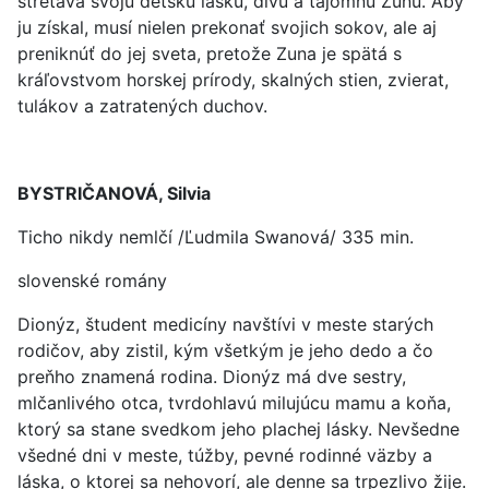
stretáva svoju detskú lásku, divú a tajomnú Zunu. Aby
ju získal, musí nielen prekonať svojich sokov, ale aj
preniknúť do jej sveta, pretože Zuna je spätá s
kráľovstvom horskej prírody, skalných stien, zvierat,
tulákov a zatratených duchov.
BYSTRIČANOVÁ, Silvia
Ticho nikdy nemlčí /Ľudmila Swanová/ 335 min.
slovenské romány
Dionýz, študent medicíny navštívi v meste starých
rodičov, aby zistil, kým všetkým je jeho dedo a čo
preňho znamená rodina. Dionýz má dve sestry,
mlčanlivého otca, tvrdohlavú milujúcu mamu a koňa,
ktorý sa stane svedkom jeho plachej lásky. Nevšedne
všedné dni v meste, túžby, pevné rodinné väzby a
láska, o ktorej sa nehovorí, ale denne sa trpezlivo žije.