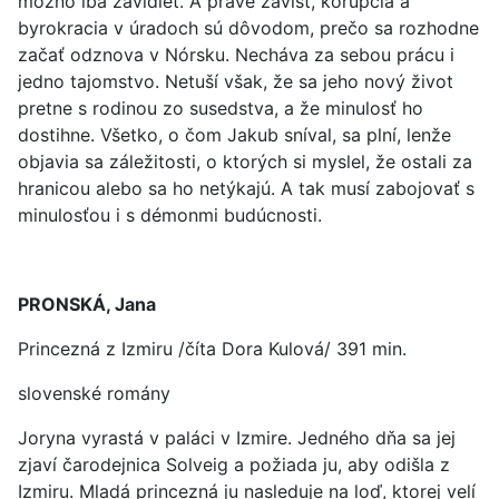
možno iba závidieť. A práve závisť, korupcia a
byrokracia v úradoch sú dôvodom, prečo sa rozhodne
začať odznova v Nórsku. Necháva za sebou prácu i
jedno tajomstvo. Netuší však, že sa jeho nový život
pretne s rodinou zo susedstva, a že minulosť ho
dostihne. Všetko, o čom Jakub sníval, sa plní, lenže
objavia sa záležitosti, o ktorých si myslel, že ostali za
hranicou alebo sa ho netýkajú. A tak musí zabojovať s
minulosťou i s démonmi budúcnosti.
PRONSKÁ, Jana
Princezná z Izmiru /číta Dora Kulová/ 391 min.
slovenské romány
Joryna vyrastá v paláci v Izmire. Jedného dňa sa jej
zjaví čarodejnica Solveig a požiada ju, aby odišla z
Izmiru. Mladá princezná ju nasleduje na loď, ktorej velí