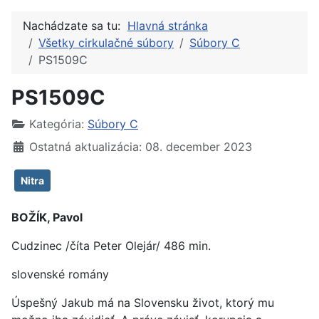
Nachádzate sa tu:
Hlavná stránka
Všetky cirkulačné súbory
Súbory C
PS1509C
PS1509C
Kategória:
Súbory C
Ostatná aktualizácia: 08. december 2023
Nitra
BOŽÍK, Pavol
Cudzinec /číta Peter Olejár/ 486 min.
slovenské romány
Úspešný Jakub má na Slovensku život, ktorý mu