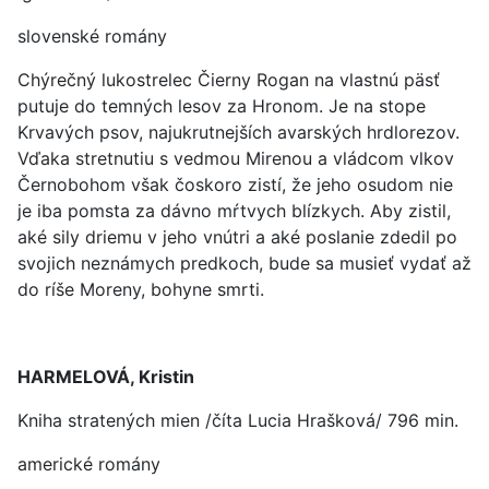
slovenské romány
Chýrečný lukostrelec Čierny Rogan na vlastnú päsť
putuje do temných lesov za Hronom. Je na stope
Krvavých psov, najukrutnejších avarských hrdlorezov.
Vďaka stretnutiu s vedmou Mirenou a vládcom vlkov
Černobohom však čoskoro zistí, že jeho osudom nie
je iba pomsta za dávno mŕtvych blízkych. Aby zistil,
aké sily driemu v jeho vnútri a aké poslanie zdedil po
svojich neznámych predkoch, bude sa musieť vydať až
do ríše Moreny, bohyne smrti.
HARMELOVÁ, Kristin
Kniha stratených mien /číta Lucia Hrašková/ 796 min.
americké romány