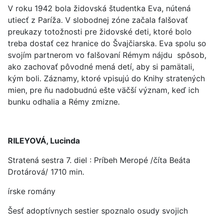
V roku 1942 bola židovská študentka Eva, nútená
utiecť z Paríža. V slobodnej zóne začala falšovať
preukazy totožnosti pre židovské deti, ktoré bolo
treba dostať cez hranice do Švajčiarska. Eva spolu so
svojím partnerom vo falšovaní Rémym nájdu spôsob,
ako zachovať pôvodné mená detí, aby si pamätali,
kým boli. Záznamy, ktoré vpisujú do Knihy stratených
mien, pre ňu nadobudnú ešte väčší význam, keď ich
bunku odhalia a Rémy zmizne.
RILEYOVÁ, Lucinda
Stratená sestra 7. diel : Príbeh Meropé /číta Beáta
Drotárová/ 1710 min.
írske romány
Šesť adoptívnych sestier spoznalo osudy svojich