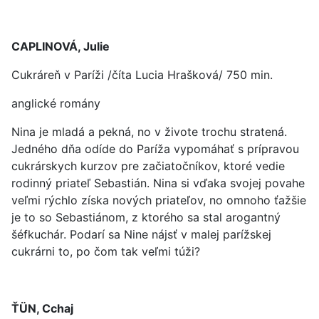
CAPLINOVÁ, Julie
Cukráreň v Paríži /číta Lucia Hrašková/ 750 min.
anglické romány
Nina je mladá a pekná, no v živote trochu stratená.
Jedného dňa odíde do Paríža vypomáhať s prípravou
cukrárskych kurzov pre začiatočníkov, ktoré vedie
rodinný priateľ Sebastián. Nina si vďaka svojej povahe
veľmi rýchlo získa nových priateľov, no omnoho ťažšie
je to so Sebastiánom, z ktorého sa stal arogantný
šéfkuchár. Podarí sa Nine nájsť v malej parížskej
cukrárni to, po čom tak veľmi túži?
ŤÜN, Cchaj