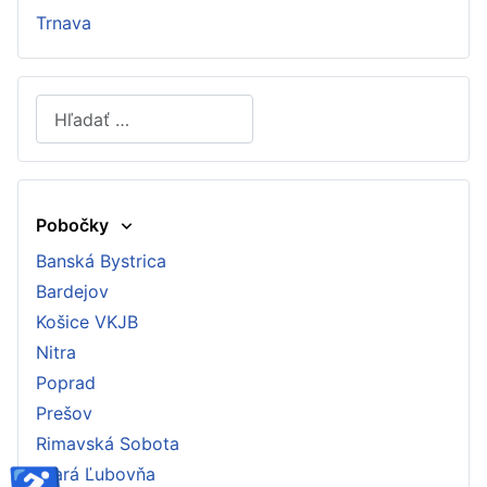
Trnava
Hľadať
Type 2 or more characters for results.
Pobočky
Banská Bystrica
Bardejov
Košice VKJB
Nitra
Poprad
Prešov
Rimavská Sobota
Stará Ľubovňa