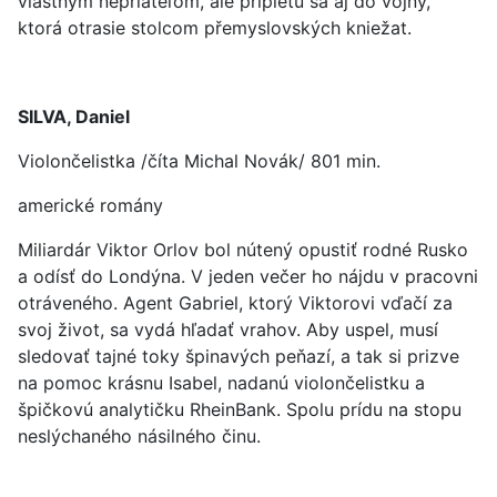
vlastným nepriateľom, ale pripletú sa aj do vojny,
ktorá otrasie stolcom přemyslovských kniežat.
SILVA, Daniel
Violončelistka /číta Michal Novák/ 801 min.
americké romány
Miliardár Viktor Orlov bol nútený opustiť rodné Rusko
a odísť do Londýna. V jeden večer ho nájdu v pracovni
otráveného. Agent Gabriel, ktorý Viktorovi vďačí za
svoj život, sa vydá hľadať vrahov. Aby uspel, musí
sledovať tajné toky špinavých peňazí, a tak si prizve
na pomoc krásnu Isabel, nadanú violončelistku a
špičkovú analytičku RheinBank. Spolu prídu na stopu
neslýchaného násilného činu.