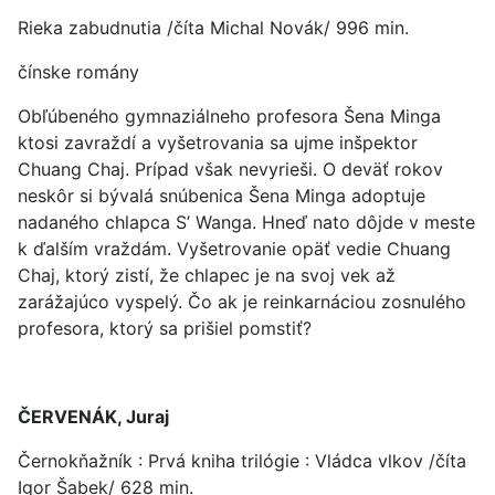
Rieka zabudnutia /číta Michal Novák/ 996 min.
čínske romány
Obľúbeného gymnaziálneho profesora Šena Minga
ktosi zavraždí a vyšetrovania sa ujme inšpektor
Chuang Chaj. Prípad však nevyrieši. O deväť rokov
neskôr si bývalá snúbenica Šena Minga adoptuje
nadaného chlapca S’ Wanga. Hneď nato dôjde v meste
k ďalším vraždám. Vyšetrovanie opäť vedie Chuang
Chaj, ktorý zistí, že chlapec je na svoj vek až
zarážajúco vyspelý. Čo ak je reinkarnáciou zosnulého
profesora, ktorý sa prišiel pomstiť?
ČERVENÁK, Juraj
Černokňažník : Prvá kniha trilógie : Vládca vlkov /číta
Igor Šabek/ 628 min.