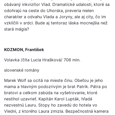
obávaný inkvizítor Vlad. Dramatické udalosti, ktoré sa
odohrajú na ceste do Uhorska, preveria nielen
charakter a odvahu Vlada a Joryny, ale aj city, čo im
vzklíčili v srdci. Bude aj tentoraz láska mocnejšia než
stará mágia?
KOZMON, František
Volavka /číta Lucia Hrašková/ 706 min.
slovenské romány
Marek Wolf sa ocitá na mieste činu. Obeťou je jeho
mama a hlavným podozrivým je brat Patrik. Pátra po
bratovi a celkom zabúda na vyšetrovanie, ktoré
nestihol uzavrieť. Kapitán Karol Lupták, hľadá
nezvestnú Lauru. Stopy ho zavedú do hotela vo
Viedni, z ktorého Laura zmizla. Bezpečnostná kamera