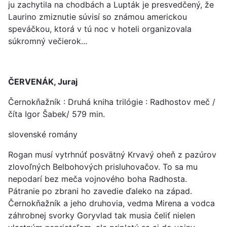
ju zachytila na chodbách a Lupták je presvedčený, že
Laurino zmiznutie súvisí so známou americkou
speváčkou, ktorá v tú noc v hoteli organizovala
súkromný večierok...
ČERVENÁK, Juraj
Černokňažník : Druhá kniha trilógie : Radhostov meč /
číta Igor Šabek/ 579 min.
slovenské romány
Rogan musí vytrhnúť posvätný Krvavý oheň z pazúrov
zlovoľných Belbohových prisluhovačov. To sa mu
nepodarí bez meča vojnového boha Radhosta.
Pátranie po zbrani ho zavedie ďaleko na západ.
Černokňažník a jeho druhovia, vedma Mirena a vodca
záhrobnej svorky Goryvlad tak musia čeliť nielen