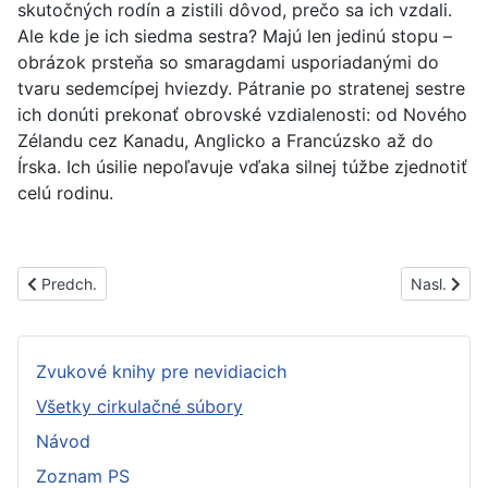
skutočných rodín a zistili dôvod, prečo sa ich vzdali.
Ale kde je ich siedma sestra? Majú len jedinú stopu –
obrázok prsteňa so smaragdami usporiadanými do
tvaru sedemcípej hviezdy. Pátranie po stratenej sestre
ich donúti prekonať obrovské vzdialenosti: od Nového
Zélandu cez Kanadu, Anglicko a Francúzsko až do
Írska. Ich úsilie nepoľavuje vďaka silnej túžbe zjednotiť
celú rodinu.
Predchádzajúci článok: PS1510C
Nasledujúc
Predch.
Nasl.
Zvukové knihy pre nevidiacich
Všetky cirkulačné súbory
Návod
Zoznam PS