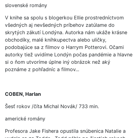
slovenské romány
V knihe sa spolu s blogerkou Ellie prostredníctvom
všedných aj nevšedných príbehov zatúlame do
skrytých zákutí Londýna. Autorka nám ukáže krásne
obchodíky, malé kníhkupectva alebo uličky,
podobajúce sa z filmov o Harrym Potterovi. Očami
autorky tiež uvidíme Londýn počas pandémie a hlavne
si o ňom utvoríme úplne iný obrázok než aký
poznáme z pohľadníc a filmov...
COBEN, Harlan
Šesť rokov /číta Michal Novák/ 733 min.
americké romány
Profesora Jake Fishera opustila snúbenica Natalie a