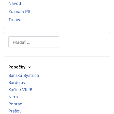
Návod
Zoznam PS
Trnava
Hľadať
Type 2 or more characters for results.
Pobočky
Banská Bystrica
Bardejov
Košice VKJB
Nitra
Poprad
Prešov