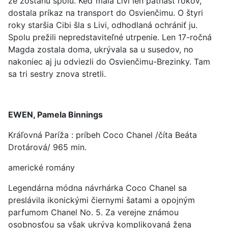
že zostanú spolu. Keď mala Livi len pätnásť rokov,
dostala príkaz na transport do Osvienčimu. O štyri
roky staršia Cibi šla s Livi, odhodlaná ochrániť ju.
Spolu prežili nepredstaviteľné utrpenie. Len 17-ročná
Magda zostala doma, ukrývala sa u susedov, no
nakoniec aj ju odviezli do Osvienčimu-Brezinky. Tam
sa tri sestry znova stretli.
EWEN, Pamela Binnings
Kráľovná Paríža : príbeh Coco Chanel /číta Beáta
Drotárová/ 965 min.
americké romány
Legendárna módna návrhárka Coco Chanel sa
preslávila ikonickými čiernymi šatami a opojným
parfumom Chanel No. 5. Za verejne známou
osobnosťou sa však ukrýva komplikovaná žena