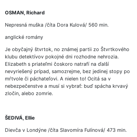
OSMAN, Richard
Nepresná muška /číta Dora Kulová/ 560 min.
anglické romány
Je obyčajný štvrtok, no známej partii zo Štvrtkového
klubu detektívov pokojné dni rozhodne nehrozia.
Elizabeth s priateľmi čoskoro natrafí na ďalší
nevyriešený prípad, samozrejme, bez jedinej stopy po
mŕtvole či páchateľovi. A nielen to! Ocitá sa v
nebezpečenstve a musí si vybrať: buď spácha krvavý
zločin, alebo zomrie.
ŠEDIVÁ, Ellie
Dievča v Londýne /číta Slavomíra Fulínová/ 473 min.