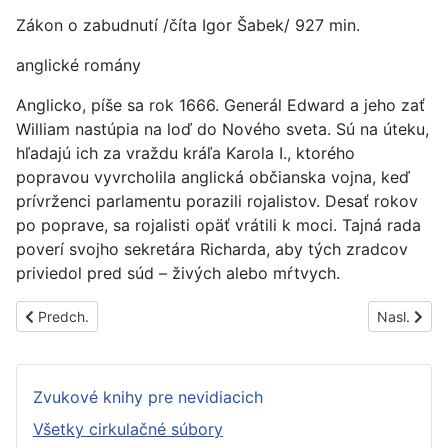
Zákon o zabudnutí /číta Igor Šabek/ 927 min.
anglické romány
Anglicko, píše sa rok 1666. Generál Edward a jeho zať
William nastúpia na loď do Nového sveta. Sú na úteku,
hľadajú ich za vraždu kráľa Karola I., ktorého
popravou vyvrcholila anglická občianska vojna, keď
prívrženci parlamentu porazili rojalistov. Desať rokov
po poprave, sa rojalisti opäť vrátili k moci. Tajná rada
poverí svojho sekretára Richarda, aby tých zradcov
priviedol pred súd – živých alebo mŕtvych.
Predchádzajúci článok: PS1635B
Nasledujúc
Predch.
Nasl.
Zvukové knihy pre nevidiacich
Všetky cirkulačné súbory