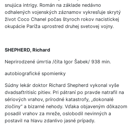
snujúca intrigy. Román na základe nedávno
odhalených vojenských záznamov vykresľuje skrytý
život Coco Chanel počas štyroch rokov nacistickej
okupácie Paríža uprostred druhej svetovej vojny.
SHEPHERD, Richard
Neprirodzené úmrtia /číta Igor Šabek/ 938 min.
autobiografické spomienky
Súdny lekár doktor Richard Shepherd vykonal vyše
dvadsaťtritisíc pitiev. Pri pátraní po pravde natrafil na
sériových vrahov, prírodné katastrofy, „dokonalé
zločiny“ a bizarné nehody. Vďaka objaveným dôkazom
posadil vrahov za mreže, oslobodil nevinných a
postavil na hlavu zdanlivo jasné prípady.