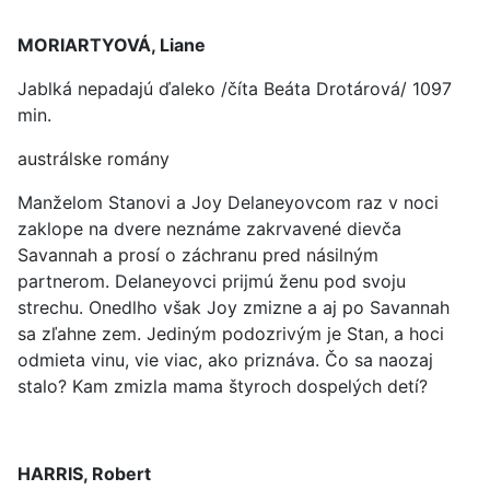
MORIARTYOVÁ, Liane
Jablká nepadajú ďaleko /číta Beáta Drotárová/ 1097
min.
austrálske romány
Manželom Stanovi a Joy Delaneyovcom raz v noci
zaklope na dvere neznáme zakrvavené dievča
Savannah a prosí o záchranu pred násilným
partnerom. Delaneyovci prijmú ženu pod svoju
strechu. Onedlho však Joy zmizne a aj po Savannah
sa zľahne zem. Jediným podozrivým je Stan, a hoci
odmieta vinu, vie viac, ako priznáva. Čo sa naozaj
stalo? Kam zmizla mama štyroch dospelých detí?
HARRIS, Robert