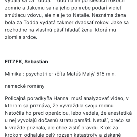
vydala sa za Todda. Todd náhle po šiestich rokoch
zomrie a Jakemu sa na jeho pohrebe podarí vidieť
smútiacu vdovu, ale nie je to Natalie. Neznáma žena
bola za Todda vydatá takmer dvadsať rokov. Jake sa
rozhodne na vlastnú päsť hľadať ženu, ktorá mu
zlomila srdce.
FITZEK, Sebastian
Mimika : psychotriler /číta Matúš Malý/ 515 min.
nemecké romány
Policajná poradkyňa Hanna musí analyzovať video, v
ktorom sa priznáva, že vyvraždila svoju rodinu.
Natočila ho pred operáciou, lebo vedela, že anestetiká
u nej vyvolajú dočasnú stratu pamäti. Netuší, prečo sa
k vražde priznala, ale chce zistiť pravdu. Krok za
krokom odhaľuje celý rozsah katastrofy a získané