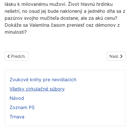
lásku k milovanému mužovi. Život hlavnú hrdinku
nešetrí, no osud jej bude naklonený a jedného dňa sa z
pazúrov svojho mučiteľa dostane, ale za akú cenu?
Dokáže sa Valentína časom preniesť cez démonov z
minulosti?
Predchádzajúci článok: PS1725B
Nasledujúc
Predch.
Nasl.
Zvukové knihy pre nevidiacich
Všetky cirkulačné súbory
Návod
Zoznam PS
Trnava