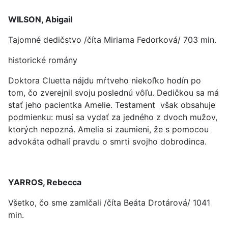
WILSON, Abigail
Tajomné dedičstvo /číta Miriama Fedorková/ 703 min.
historické romány
Doktora Cluetta nájdu mŕtveho niekoľko hodín po
tom, čo zverejnil svoju poslednú vôľu. Dedičkou sa má
stať jeho pacientka Amelie. Testament však obsahuje
podmienku: musí sa vydať za jedného z dvoch mužov,
ktorých nepozná. Amelia si zaumieni, že s pomocou
advokáta odhalí pravdu o smrti svojho dobrodinca.
YARROS, Rebecca
Všetko, čo sme zamlčali /číta Beáta Drotárová/ 1041
min.