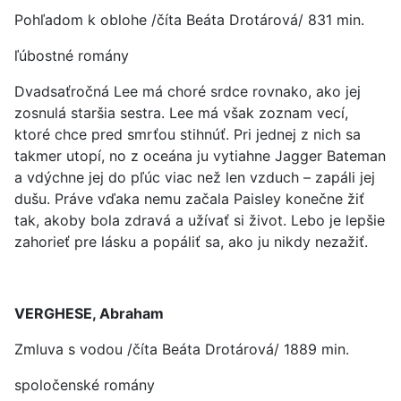
Pohľadom k oblohe /číta Beáta Drotárová/ 831 min.
ľúbostné romány
Dvadsaťročná Lee má choré srdce rovnako, ako jej
zosnulá staršia sestra. Lee má však zoznam vecí,
ktoré chce pred smrťou stihnúť. Pri jednej z nich sa
takmer utopí, no z oceána ju vytiahne Jagger Bateman
a vdýchne jej do pľúc viac než len vzduch – zapáli jej
dušu. Práve vďaka nemu začala Paisley konečne žiť
tak, akoby bola zdravá a užívať si život. Lebo je lepšie
zahorieť pre lásku a popáliť sa, ako ju nikdy nezažiť.
VERGHESE, Abraham
Zmluva s vodou /číta Beáta Drotárová/ 1889 min.
spoločenské romány