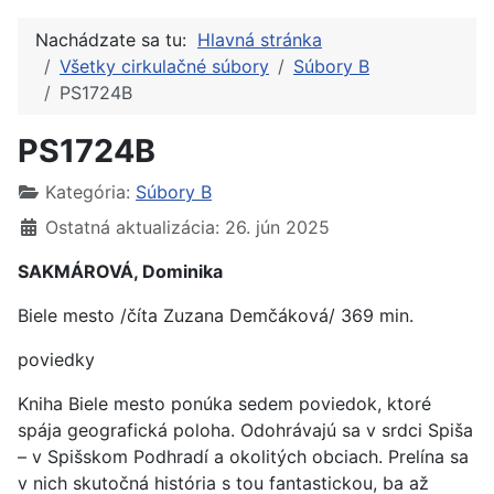
Nachádzate sa tu:
Hlavná stránka
Všetky cirkulačné súbory
Súbory B
PS1724B
PS1724B
Kategória:
Súbory B
Ostatná aktualizácia: 26. jún 2025
SAKMÁROVÁ, Dominika
Biele mesto /číta Zuzana Demčáková/ 369 min.
poviedky
Kniha Biele mesto ponúka sedem poviedok, ktoré
spája geografická poloha. Odohrávajú sa v srdci Spiša
– v Spišskom Podhradí a okolitých obciach. Prelína sa
v nich skutočná história s tou fantastickou, ba až