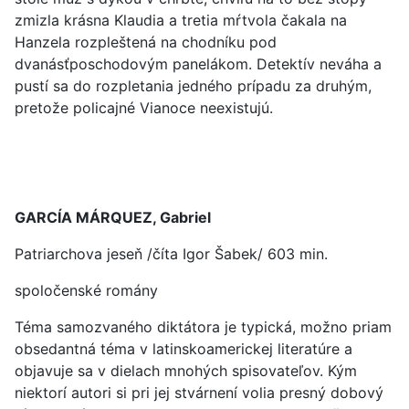
zmizla krásna Klaudia a tretia mŕtvola čakala na
Hanzela rozpleštená na chodníku pod
dvanásťposchodovým panelákom. Detektív neváha a
pustí sa do rozpletania jedného prípadu za druhým,
pretože policajné Vianoce neexistujú.
GARCÍA MÁRQUEZ, Gabriel
Patriarchova jeseň /číta Igor Šabek/ 603 min.
spoločenské romány
Téma samozvaného diktátora je typická, možno priam
obsedantná téma v latinskoamerickej literatúre a
objavuje sa v dielach mnohých spisovateľov. Kým
niektorí autori si pri jej stvárnení volia presný dobový