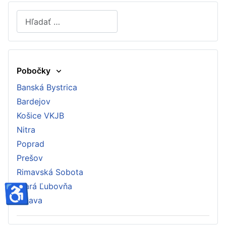
Hľadať
Type 2 or more characters for results.
Pobočky
Banská Bystrica
Bardejov
Košice VKJB
Nitra
Poprad
Prešov
Rimavská Sobota
♿
Stará Ľubovňa
Trnava