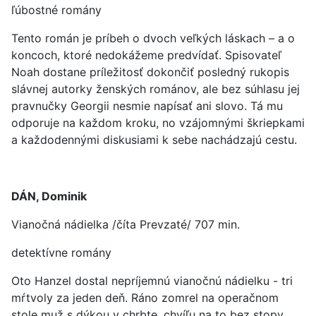
ľúbostné romány
Tento román je príbeh o dvoch veľkých láskach – a o
koncoch, ktoré nedokážeme predvídať. Spisovateľ
Noah dostane príležitosť dokončiť posledný rukopis
slávnej autorky ženských románov, ale bez súhlasu jej
pravnučky Georgii nesmie napísať ani slovo. Tá mu
odporuje na každom kroku, no vzájomnými škriepkami
a každodennými diskusiami k sebe nachádzajú cestu.
DÁN, Dominik
Vianočná nádielka /číta Prevzaté/ 707 min.
detektívne romány
Oto Hanzel dostal nepríjemnú vianočnú nádielku - tri
mŕtvoly za jeden deň. Ráno zomrel na operačnom
stole muž s dýkou v chrbte, chvíľu na to bez stopy