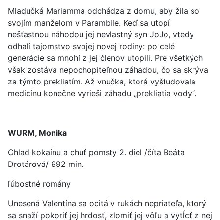
Mladučká Mariamma odchádza z domu, aby žila so
svojím manželom v Parambile. Keď sa utopí
nešťastnou náhodou jej nevlastný syn JoJo, vtedy
odhalí tajomstvo svojej novej rodiny: po celé
generácie sa mnohí z jej členov utopili. Pre všetkých
však zostáva nepochopiteľnou záhadou, čo sa skrýva
za týmto prekliatím. Až vnučka, ktorá vyštudovala
medicínu konečne vyrieši záhadu „prekliatia vody“.
WURM, Monika
Chlad kokaínu a chuť pomsty 2. diel /číta Beáta
Drotárová/ 992 min.
ľúbostné romány
Unesená Valentína sa ocitá v rukách nepriateľa, ktorý
sa snaží pokoriť jej hrdosť, zlomiť jej vôľu a vytĺcť z nej