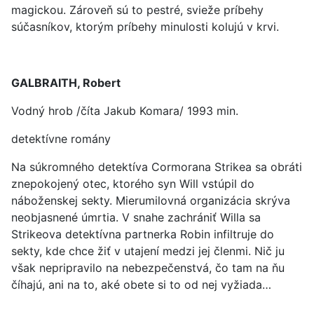
magickou. Zároveň sú to pestré, svieže príbehy
súčasníkov, ktorým príbehy minulosti kolujú v krvi.
GALBRAITH, Robert
Vodný hrob /číta Jakub Komara/ 1993 min.
detektívne romány
Na súkromného detektíva Cormorana Strikea sa obráti
znepokojený otec, ktorého syn Will vstúpil do
náboženskej sekty. Mierumilovná organizácia skrýva
neobjasnené úmrtia. V snahe zachrániť Willa sa
Strikeova detektívna partnerka Robin infiltruje do
sekty, kde chce žiť v utajení medzi jej členmi. Nič ju
však nepripravilo na nebezpečenstvá, čo tam na ňu
číhajú, ani na to, aké obete si to od nej vyžiada…