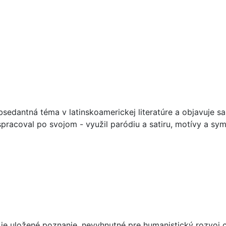
dantná téma v latinskoamerickej literatúre a objavuje sa 
 spracoval po svojom - využil paródiu a satiru, motívy a s
je uložené poznanie, nevyhnutné pre humanistický rozvoj civ