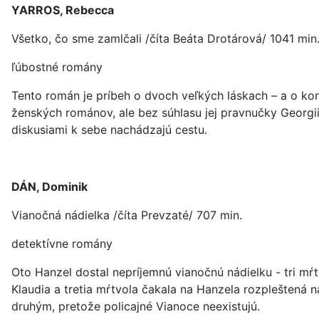
YARROS, Rebecca
Všetko, čo sme zamlčali /číta Beáta Drotárová/ 1041 min
ľúbostné romány
Tento román je príbeh o dvoch veľkých láskach – a o ko
ženských románov, ale bez súhlasu jej pravnučky Georg
diskusiami k sebe nachádzajú cestu.
DÁN, Dominik
Vianočná nádielka /číta Prevzaté/ 707 min.
detektívne romány
Oto Hanzel dostal nepríjemnú vianočnú nádielku - tri mŕ
Klaudia a tretia mŕtvola čakala na Hanzela rozpleštená
druhým, pretože policajné Vianoce neexistujú.