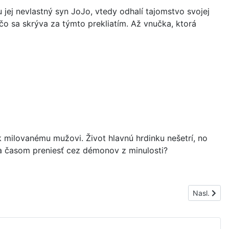
ej nevlastný syn JoJo, vtedy odhalí tajomstvo svojej
čo sa skrýva za týmto prekliatím. Až vnučka, ktorá
u k milovanému mužovi. Život hlavnú hrdinku nešetrí, no
na časom preniesť cez démonov z minulosti?
Nasledujúc
Nasl.