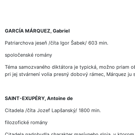
GARCÍA MÁRQUEZ, Gabriel
Patriarchova jeseň /číta Igor Šabek/ 603 min.
spoločenské romány
Téma samozvaného diktátora je typická, možno priam obse
pri jej stvárnení volia presný dobový rámec, Márquez ju
SAINT-EXUPÉRY, Antoine de
Citadela /číta Jozef Lapšanský/ 1800 min.
filozofické romány
Citadela nadobudla charakter masívneho sloja, v ktorom 