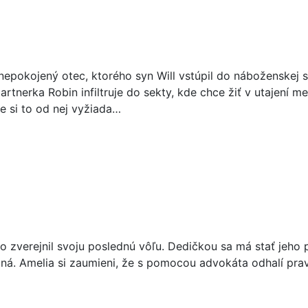
epokojený otec, ktorého syn Will vstúpil do náboženskej 
rtnerka Robin infiltruje do sekty, kde chce žiť v utajení med
e si to od nej vyžiada…
o zverejnil svoju poslednú vôľu. Dedičkou sa má stať jeh
á. Amelia si zaumieni, že s pomocou advokáta odhalí prav