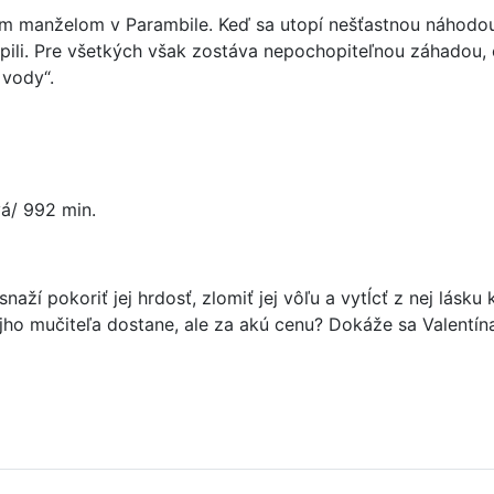
 manželom v Parambile. Keď sa utopí nešťastnou náhodou j
opili. Pre všetkých však zostáva nepochopiteľnou záhadou, 
 vody“.
vá/ 992 min.
naží pokoriť jej hrdosť, zlomiť jej vôľu a vytĺcť z nej lásk
jho mučiteľa dostane, ale za akú cenu? Dokáže sa Valentí