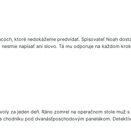
.
ncoch, ktoré nedokážeme predvídať. Spisovateľ Noah dostan
ii nesmie napísať ani slovo. Tá mu odporuje na každom kr
tvoly za jeden deň. Ráno zomrel na operačnom stole muž s 
 na chodníku pod dvanásťposchodovým panelákom. Detektív 