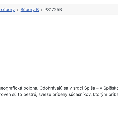
é súbory
Súbory B
PS1725B
ografická poloha. Odohrávajú sa v srdci Spiša – v Spišsko
oveň sú to pestré, svieže príbehy súčasníkov, ktorým príbeh