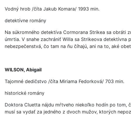
Vodný hrob /číta Jakub Komara/ 1993 min.
detektívne romány
Na súkromného detektíva Cormorana Strikea sa obráti zn
úmrtia. V snahe zachrániť Willa sa Strikeova detektívna pa
nebezpečenstvá, čo tam na ňu číhajú, ani na to, aké obet
WILSON, Abigail
Tajomné dedičstvo /číta Miriama Fedorková/ 703 min.
historické romány
Doktora Cluetta nájdu mŕtveho niekoľko hodín po tom, č
musí sa vydať za jedného z dvoch mužov, ktorých nepozn