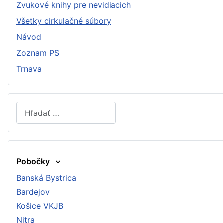
Zvukové knihy pre nevidiacich
Všetky cirkulačné súbory
Návod
Zoznam PS
Trnava
Hľadať
Type 2 or more characters for results.
Pobočky
Banská Bystrica
Bardejov
Košice VKJB
Nitra