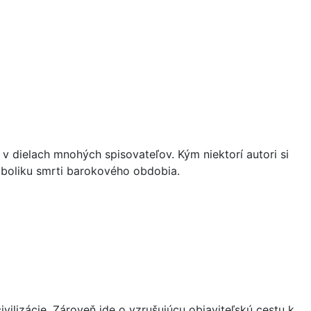
v dielach mnohých spisovateľov. Kým niektorí autori si
ymboliku smrti barokového obdobia.
ilizácie. Zároveň ide o vzrušujúcu objaviteľskú cestu k