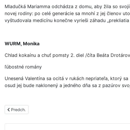
Mladučká Mariamma odchádza z domu, aby žila so svojím
novej rodiny: po celé generácie sa mnohí z jej členov ut
vyštudovala medicínu konečne vyrieši záhadu „prekliatia
WURM, Monika
Chlad kokaínu a chuť pomsty 2. diel /číta Beáta Drotáro
ľúbostné romány
Unesená Valentína sa ocitá v rukách nepriateľa, ktorý sa s
osud jej bude naklonený a jedného dňa sa z pazúrov svo
Predchádzajúci článok: PS1726B
Predch.