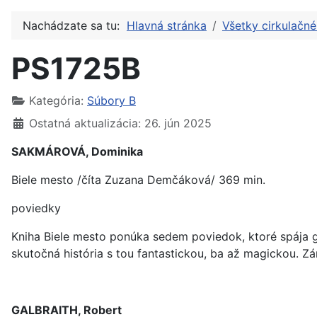
Nachádzate sa tu:
Hlavná stránka
Všetky cirkulačn
PS1725B
Kategória:
Súbory B
Ostatná aktualizácia: 26. jún 2025
SAKMÁROVÁ, Dominika
Biele mesto /číta Zuzana Demčáková/ 369 min.
poviedky
Kniha Biele mesto ponúka sedem poviedok, ktoré spája ge
skutočná história s tou fantastickou, ba až magickou. Zár
GALBRAITH, Robert