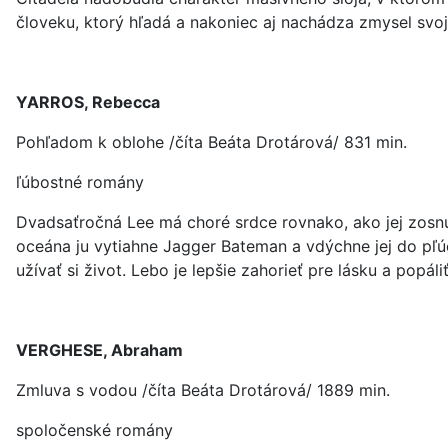
človeku, ktorý hľadá a nakoniec aj nachádza zmysel svoj
YARROS, Rebecca
Pohľadom k oblohe /číta Beáta Drotárová/ 831 min.
ľúbostné romány
Dvadsaťročná Lee má choré srdce rovnako, ako jej zosnulá
oceána ju vytiahne Jagger Bateman a vdýchne jej do pľúc
užívať si život. Lebo je lepšie zahorieť pre lásku a popáli
VERGHESE, Abraham
Zmluva s vodou /číta Beáta Drotárová/ 1889 min.
spoločenské romány