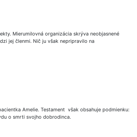
sekty. Mierumilovná organizácia skrýva neobjasnené
zi jej členmi. Nič ju však nepripravilo na
o pacientka Amelie. Testament však obsahuje podmienku:
du o smrti svojho dobrodinca.