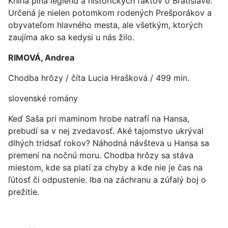
Kniha plná legiend a historických faktov o Bratislave.
Určená je nielen potomkom rodených Prešporákov a
obyvateľom hlavného mesta, ale všetkým, ktorých
zaujíma ako sa kedysi u nás žilo.
RIMOVÁ, Andrea
Chodba hrôzy / číta Lucia Hrašková / 499 min.
slovenské romány
Keď Saša pri maminom hrobe natrafí na Hansa,
prebudí sa v nej zvedavosť. Aké tajomstvo ukrýval
dlhých tridsať rokov? Náhodná návšteva u Hansa sa
premení na nočnú moru. Chodba hrôzy sa stáva
miestom, kde sa platí za chyby a kde nie je čas na
ľútosť či odpustenie. Iba na záchranu a zúfalý boj o
prežitie.