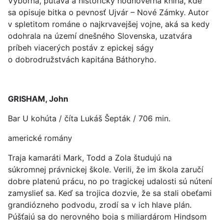
Výborná, pútavá a historicky hodnoverná kniha, kde
sa opisuje bitka o pevnosť Ujvár – Nové Zámky. Autor
v spletitom románe o najkrvavejšej vojne, aká sa kedy
odohrala na území dnešného Slovenska, uzatvára
príbeh viacerých postáv z epickej ságy
o dobrodružstvách kapitána Báthoryho.
GRISHAM, John
Bar U kohúta / číta Lukáš Šepták / 706 min.
americké romány
Traja kamaráti Mark, Todd a Zola študujú na
súkromnej právnickej škole. Verili, že im škola zaručí
dobre platenú prácu, no po tragickej udalosti sú nútení
zamyslieť sa. Keď sa trojica dozvie, že sa stali obeťami
grandiózneho podvodu, zrodí sa v ich hlave plán.
Púšťajú sa do nerovného boja s miliardárom Hindsom