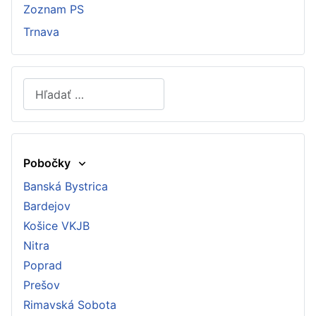
Zoznam PS
Trnava
Hľadať
Type 2 or more characters for results.
Pobočky
Banská Bystrica
Bardejov
Košice VKJB
Nitra
Poprad
Prešov
Rimavská Sobota