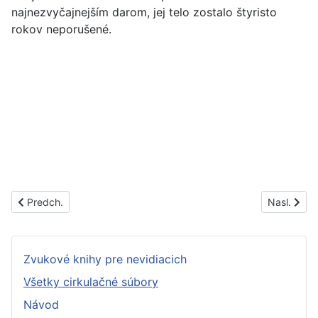
najnezvyčajnejším darom, jej telo zostalo štyristo
rokov neporušené.
Predchádzajúci článok: PS1326C
Nasledujúc
Predch.
Nasl.
Zvukové knihy pre nevidiacich
Všetky cirkulačné súbory
Návod