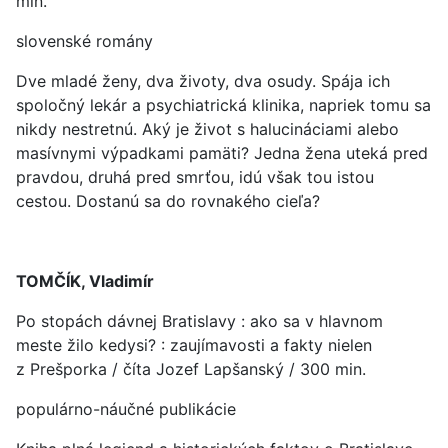
min.
slovenské romány
Dve mladé ženy, dva životy, dva osudy. Spája ich
spoločný lekár a psychiatrická klinika, napriek tomu sa
nikdy nestretnú. Aký je život s halucináciami alebo
masívnymi výpadkami pamäti? Jedna žena uteká pred
pravdou, druhá pred smrťou, idú však tou istou
cestou. Dostanú sa do rovnakého cieľa?
TOMČÍK, Vladimír
Po stopách dávnej Bratislavy : ako sa v hlavnom
meste žilo kedysi? : zaujímavosti a fakty nielen
z Prešporka / číta Jozef Lapšanský / 300 min.
populárno-náučné publikácie