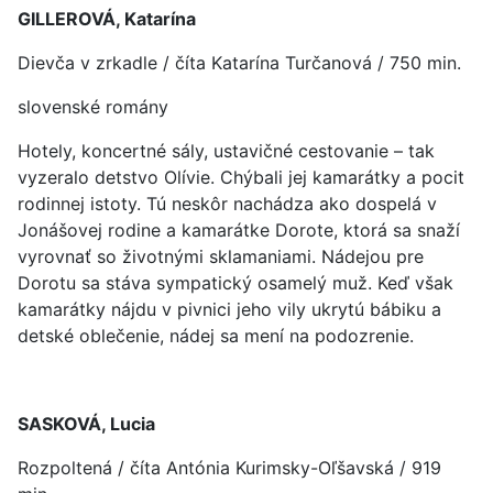
GILLEROVÁ, Katarína
Dievča v zrkadle / číta Katarína Turčanová / 750 min.
slovenské romány
Hotely, koncertné sály, ustavičné cestovanie – tak
vyzeralo detstvo Olívie. Chýbali jej kamarátky a pocit
rodinnej istoty. Tú neskôr nachádza ako dospelá v
Jonášovej rodine a kamarátke Dorote, ktorá sa snaží
vyrovnať so životnými sklamaniami. Nádejou pre
Dorotu sa stáva sympatický osamelý muž. Keď však
kamarátky nájdu v pivnici jeho vily ukrytú bábiku a
detské oblečenie, nádej sa mení na podozrenie.
SASKOVÁ, Lucia
Rozpoltená / číta Antónia Kurimsky-Oľšavská / 919