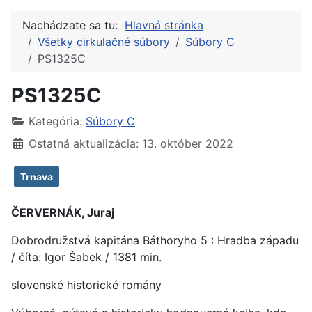
Nachádzate sa tu:
Hlavná stránka
Všetky cirkulačné súbory
Súbory C
PS1325C
PS1325C
Kategória:
Súbory C
Ostatná aktualizácia: 13. október 2022
Trnava
ČERVERNÁK, Juraj
Dobrodružstvá kapitána Báthoryho 5 : Hradba západu
/ číta: Igor Šabek / 1381 min.
slovenské historické romány