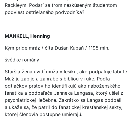
Rackleym. Podarí sa trom neskúseným študentom
podviesť ostrieľaného podvodníka?
MANKELL, Henning
Kým príde mráz / číta Dušan Kubaň / 1195 min.
švédke romány
Staršia žena uvidí muža v lesíku, ako podpaľuje labute.
Muž ju zabije a zahrabe s bibliou v ruke. Podľa
odtlačkov prstov ho identifikujú ako náboženského
fanatika a podpaľača Janneka Langasa, ktorý ušiel z
psychiatrickej liečebne. Zakrátko sa Langas podpáli
a ukáže sa, že patril do fanatickej kresťanskej sekty,
ktorej členovia postupne umierajú.