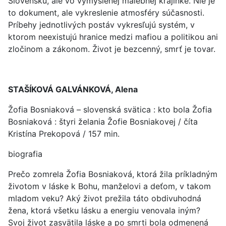
Slovensku, ale vo vymyslenej malebnej krajinke. Nie je
to dokument, ale vykreslenie atmosféry súčasnosti.
Príbehy jednotlivých postáv vykresľujú systém, v
ktorom neexistujú hranice medzi mafiou a politikou ani
zločinom a zákonom. Život je bezcenný, smrť je tovar.
STAŠÍKOVÁ GALVÁNKOVÁ, Alena
Žofia Bosniaková – slovenská svätica : kto bola Žofia
Bosniaková : štyri želania Žofie Bosniakovej / číta
Kristína Prekopová / 157 min.
biografia
Prečo zomrela Žofia Bosniaková, ktorá žila príkladným
životom v láske k Bohu, manželovi a deťom, v takom
mladom veku? Aký život prežila táto obdivuhodná
žena, ktorá všetku lásku a energiu venovala iným?
Svoj život zasvätila láske a po smrti bola odmenená