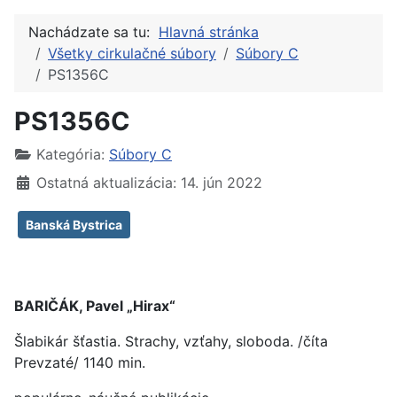
Nachádzate sa tu:
Hlavná stránka
Všetky cirkulačné súbory
Súbory C
PS1356C
PS1356C
Kategória:
Súbory C
Ostatná aktualizácia: 14. jún 2022
Banská Bystrica
BARIČÁK, Pavel „Hirax“
Šlabikár šťastia. Strachy, vzťahy, sloboda. /číta
Prevzaté/ 1140 min.