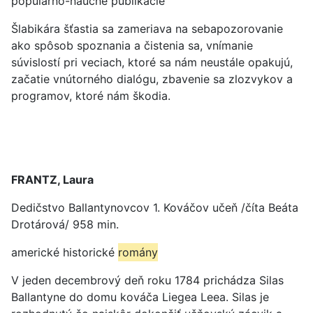
populárno-náučné publikácie
Šlabikára šťastia sa zameriava na sebapozorovanie
ako spôsob spoznania a čistenia sa, vnímanie
súvislostí pri veciach, ktoré sa nám neustále opakujú,
začatie vnútorného dialógu, zbavenie sa zlozvykov a
programov, ktoré nám škodia.
FRANTZ, Laura
Dedičstvo Ballantynovcov 1. Kováčov učeň /číta Beáta
Drotárová/ 958 min.
americké historické
romány
V jeden decembrový deň roku 1784 prichádza Silas
Ballantyne do domu kováča Liegea Leea. Silas je