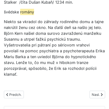
Stalker /číta Dušan Kubaň/ 1234 min.
švédske
romány
Niekto sa vkradol do záhrady rodinného domu a tajne
nakrútil ženu cez okno. Na ďalší deň sa našlo jej telo.
Björn Kern našiel doma surovo zavraždenú manželku
Susannu a utrpel ťažkú psychickú traumu.
Vyšetrovatelia pri pátraní po sériovom vrahovi
povolali na pomoc psychiatra a psychoterapeuta Erika
Mariu Barka a ten uviedol Björna do hypnotického
stavu. Lenže to, čo mu muž v hlbokom tranze
porozprával, spôsobilo, že Erik sa rozhodol polícii
klamať.
Predchádzajúci článok: PS1357C
Nasledujúc
Predch.
Nasl.