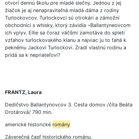
otvorí dennú školu pre mladé slečny. Jednou z jej
žiačok je aj nenapraviteľná mladá dáma z rodiny
Turlockovcov. Turlockovci sú otrokári a zámožní
obchodníci s whisky, ktorý závidia ¬Ballantyneovcom
ich vplyv. Ellie sa čoraz väčšmi zamotáva do spleti
vzťahov turlockovského klanu a najviac ju to ťahá k
peknému Jackovi Turlockovi. Zradí vlastnú rodinu a
pridá sa k nepriateľovi?
FRANTZ, Laura
Dedičstvo Ballantynovcov 3. Cesta domov /číta Beáta
Drotárová/ 790 min.
americké historické
romány
Záverečná časť historického románu.