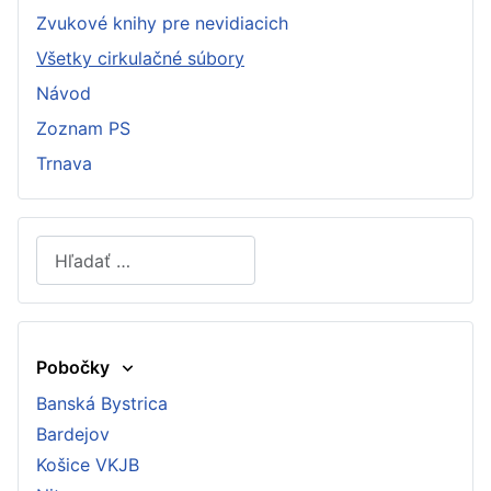
Zvukové knihy pre nevidiacich
Všetky cirkulačné súbory
Návod
Zoznam PS
Trnava
Hľadať
Type 2 or more characters for results.
Pobočky
Banská Bystrica
Bardejov
Košice VKJB