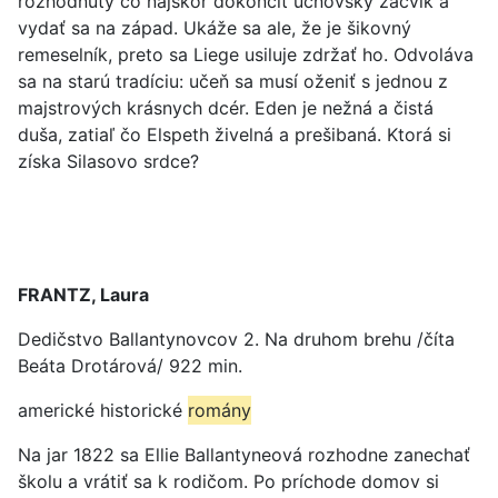
rozhodnutý čo najskôr dokončiť učňovský zácvik a
vydať sa na západ. Ukáže sa ale, že je šikovný
remeselník, preto sa Liege usiluje zdržať ho. Odvoláva
sa na starú tradíciu: učeň sa musí oženiť s jednou z
majstrových krásnych dcér. Eden je nežná a čistá
duša, zatiaľ čo Elspeth živelná a prešibaná. Ktorá si
získa Silasovo srdce?
FRANTZ, Laura
Dedičstvo Ballantynovcov 2. Na druhom brehu /číta
Beáta Drotárová/ 922 min.
americké historické
romány
Na jar 1822 sa Ellie Ballantyneová rozhodne zanechať
školu a vrátiť sa k rodičom. Po príchode domov si